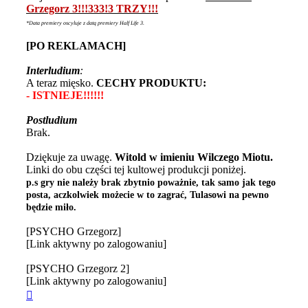
Grzegorz 3!!!333!3 TRZY!!!
*Data premiery oscyluje z datą premiery Half Life 3.
[PO REKLAMACH]
Interludium
:
A teraz mięsko.
CECHY PRODUKTU:
- ISTNIEJE!!!!!!
Postludium
Brak.
Dziękuje za uwagę.
Witold w imieniu Wilczego Miotu.
Linki do obu części tej kultowej produkcji poniżej.
p.s gry nie należy brak zbytnio poważnie, tak samo jak tego
posta, aczkolwiek możecie w to zagrać, Tulasowi na pewno
będzie miło.
[PSYCHO Grzegorz]
[Link aktywny po zalogowaniu]
[PSYCHO Grzegorz 2]
[Link aktywny po zalogowaniu]
Na
górę