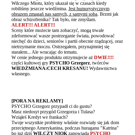
Wilczego Miotu, który ukazał się w czasach kiedy
robiliśmy jeszcze wiedźmina.
Jest humorystycznym
obrazem zmagań nas samych, z samymi sobą
. Brzmi jak
obraz schizofrenika? Tak było, nie zmyślam.
ALERT!!! ALERT!!!
Sceny które możecie tam zobaczyć, mogą trwale
zdeformować wasze postrzeganie świata, powodować
niechęć do dzieci, seniorów i partii obecnie rządzącej, oraz
nietrzymanie moczu. Ostrzegałem, przynajmniej się
starałem... Ale wracając do tematu.
W cenie jednego produktu otrzymujecie aż
DWIE!!!!
części kultowej gry
PSYCHO Grzegorz
, twórców
WIEDŹMIANA:CECH KRESANU!
Wydawnictwa
własnego.
[PORA NA REKLAMY]
PSYCHO Grzegorz przypadł ci do gustu?
Masz niedosyt przygód Grzegorza i Tulasa?
Wziąłeś Kredyt we frankach?
Twoje wszystkie problemy właśnie rozwiały się jak dom
przeciętnego Amerykanina, podczas huraganu "Katrina"
bo już dziś
WILCZY NIOK
zapowiada
PSYCHO