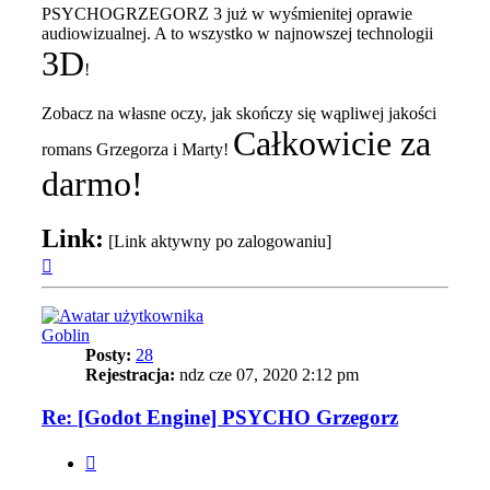
PSYCHOGRZEGORZ 3 już w wyśmienitej oprawie
audiowizualnej. A to wszystko w najnowszej technologii
3D
!
Zobacz na własne oczy, jak skończy się wąpliwej jakości
Całkowicie za
romans Grzegorza i Marty!
darmo!
Link:
[Link aktywny po zalogowaniu]
Na
górę
Goblin
Posty:
28
Rejestracja:
ndz cze 07, 2020 2:12 pm
Re: [Godot Engine] PSYCHO Grzegorz
Cytuj