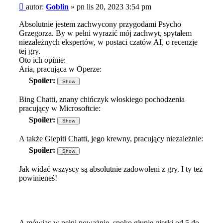
Post
autor:
Goblin
»
pn lis 20, 2023 3:54 pm
Absolutnie jestem zachwycony przygodami Psycho
Grzegorza. By w pełni wyrazić mój zachwyt, spytałem
niezależnych ekspertów, w postaci czatów AI, o recenzje
tej gry.
Oto ich opinie:
Aria, pracująca w Operze:
Spoiler:
Bing Chatti, znany chińczyk włoskiego pochodzenia
pracujący w Microsoftcie:
Spoiler:
A także Giepiti Chatti, jego krewny, pracujący niezależnie:
Spoiler:
Jak widać wszyscy są absolutnie zadowoleni z gry. I ty też
powinieneś!
A mówiąc w pełni poważnie, spoko głupie gierki od 5 do