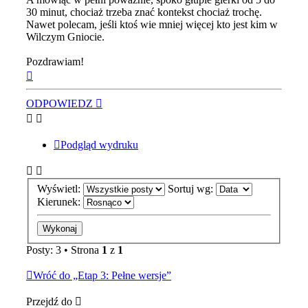
30 minut, chociaż trzeba znać kontekst chociaż trochę.
Nawet polecam, jeśli ktoś wie mniej więcej kto jest kim w
Wilczym Gniocie.
Pozdrawiam!
Na
górę
ODPOWIEDZ
Podgląd wydruku
Wyświetl:
Sortuj wg:
Kierunek:
Posty: 3 • Strona
1
z
1
Wróć do „Etap 3: Pełne wersje”
Przejdź do