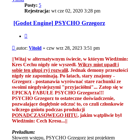
Posty:
5
Rejestracja:
wt cze 02, 2020 3:28 pm
[Godot Engine] PSYCHO Grzegorz
Cytuj
Post
autor:
Vitold
»
czw wrz 28, 2023 3:51 pm
||Witaj w alternatywnym świecie, w którym Wiedźmin:
Kres Cechu nigdy nie wyszedł.
Wilczy miot upadł i
sobie ten głupi ryj rozwalił
. Jednak demony przeszłości
nigdy nie zapominają. Po latach, stary znajomy -
Grzegorz - postanawia wyrównać stare rachunki ze
swoimi niegdysiejszymi "przyjaciółmi"... Zatop się w
EPICKĄ FABUŁE PSYCHO Grzegorza!!!
PSYCHO Grzegorz to ostateczne doświadczenie,
pozwalające dogłębnie odczuć to, co czuli członkowie
wilczego gniotu podczas produkcji
PONADCZASOWEGO HITU
, jakim wątpliwie był
Wiedźmin: Cech Kresu...||
Preludium:
Słowem wstępu, PSYCHO Grzegorz jest projektem