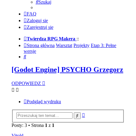
Szukaj
FAQ
Zaloguj się
Zarejestruj się
Twierdza RPG Makera
::
Strona główna
Warsztat
Projekty
Etap 3: Pełne
wersje
Szukaj
[Godot Engine] PSYCHO Grzegorz
ODPOWIEDZ
Podgląd wydruku
Wyszukiwanie
Szukaj
zaawansowane
Posty: 3 • Strona
1
z
1
Vitold