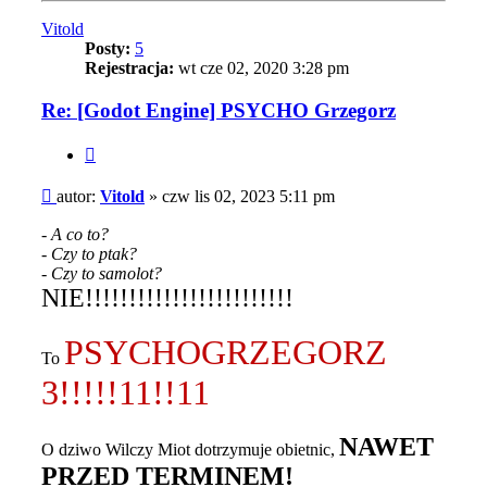
Vitold
Posty:
5
Rejestracja:
wt cze 02, 2020 3:28 pm
Re: [Godot Engine] PSYCHO Grzegorz
Cytuj
Post
autor:
Vitold
»
czw lis 02, 2023 5:11 pm
- A co to?
- Czy to ptak?
- Czy to samolot?
NIE!!!!!!!!!!!!!!!!!!!!!!!!
PSYCHOGRZEGORZ
To
3!!!!!11!!11
NAWET
O dziwo Wilczy Miot dotrzymuje obietnic,
PRZED TERMINEM!