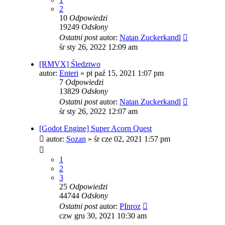
2
10
Odpowiedzi
19249
Odsłony
Ostatni post
autor:
Natan Zuckerkandl
śr sty 26, 2022 12:09 am
[RMVX] Śledztwo
autor:
Enteri
»
pt paź 15, 2021 1:07 pm
7
Odpowiedzi
13829
Odsłony
Ostatni post
autor:
Natan Zuckerkandl
śr sty 26, 2022 12:07 am
[Godot Engine] Super Acorn Quest
autor:
Sozan
»
śr cze 02, 2021 1:57 pm
1
2
3
25
Odpowiedzi
44744
Odsłony
Ostatni post
autor:
PInroz
czw gru 30, 2021 10:30 am