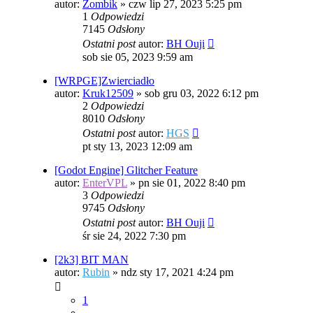
autor:
Zombik
»
czw lip 27, 2023 5:25 pm
1
Odpowiedzi
7145
Odsłony
Ostatni post
autor:
BH Ouji
sob sie 05, 2023 9:59 am
[WRPGE]Zwierciadło
autor:
Kruk12509
»
sob gru 03, 2022 6:12 pm
2
Odpowiedzi
8010
Odsłony
Ostatni post
autor:
HGS
pt sty 13, 2023 12:09 am
[Godot Engine] Glitcher Feature
autor:
EnterVPL
»
pn sie 01, 2022 8:40 pm
3
Odpowiedzi
9745
Odsłony
Ostatni post
autor:
BH Ouji
śr sie 24, 2022 7:30 pm
[2k3] BIT MAN
autor:
Rubin
»
ndz sty 17, 2021 4:24 pm
1
…