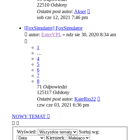
22510
Odsłony
Ostatni post
autor:
Akser
sob cze 12, 2021 7:46 pm
[FoxSimulator] FoxSimulator
autor:
EnterVPL
»
ndz sie 30, 2020 8:34 am
1
…
4
5
6
7
8
71
Odpowiedzi
125117
Odsłony
Ostatni post
autor:
KateRio22
czw cze 03, 2021 6:36 pm
NOWY TEMAT
Wyświetl:
Sortuj wg:
Kierunek: