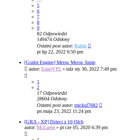
5
6
7
8
9
82
Odpowiedzi
149474
Odsłony
Ostatni post
autor:
Rubin
pt lip 22, 2022 6:50 pm
[Godot Engine] Meow Meow Jump
autor:
EnterVPL
»
ndz sty 30, 2022 7:49 pm
1
2
17
Odpowiedzi
28604
Odsłony
Ostatni post
autor:
mickul7682
pn maja 23, 2022 11:24 pm
[GRA - XP] Dzieci z 10 Olch
autor:
McLaren
»
pt cze 05, 2020 6:39 pm
1