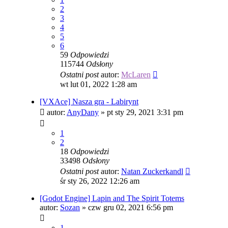
2
3
4
5
6
59
Odpowiedzi
115744
Odsłony
Ostatni post
autor:
McLaren
wt lut 01, 2022 1:28 am
[VXAce] Nasza gra - Labirynt
autor:
AnyDany
»
pt sty 29, 2021 3:31 pm
1
2
18
Odpowiedzi
33498
Odsłony
Ostatni post
autor:
Natan Zuckerkandl
śr sty 26, 2022 12:26 am
[Godot Engine] Lapin and The Spirit Totems
autor:
Sozan
»
czw gru 02, 2021 6:56 pm
1