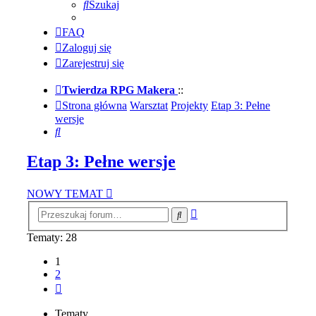
Szukaj
FAQ
Zaloguj się
Zarejestruj się
Twierdza RPG Makera
::
Strona główna
Warsztat
Projekty
Etap 3: Pełne
wersje
Szukaj
Etap 3: Pełne wersje
NOWY TEMAT
Wyszukiwanie
Szukaj
zaawansowane
Tematy: 28
1
2
Następna
Tematy