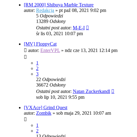
[RM 2000] Shibuya Marble Texture
autor:
Redakcja
»
pt paź 08, 2021 9:02 pm
5
Odpowiedzi
13289
Odsłony
Ostatni post
autor:
M-E-I
śr lis 03, 2021 10:07 pm
[MV] FloppyCat
autor:
EnterVPL
»
ndz cze 13, 2021 12:14 pm
1
2
3
22
Odpowiedzi
36672
Odsłony
Ostatni post
autor:
Natan Zuckerkandl
sob lip 10, 2021 9:55 pm
[VXAce] Grind Quest
autor:
Zombik
»
sob maja 29, 2021 10:07 am
1
2
13
Odpowiedzi