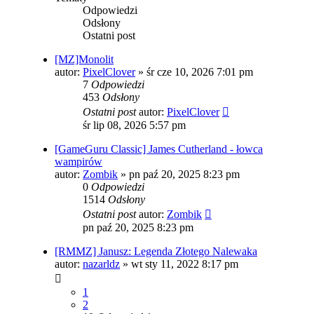
Odpowiedzi
Odsłony
Ostatni post
[MZ]Monolit
autor:
PixelClover
»
śr cze 10, 2026 7:01 pm
7
Odpowiedzi
453
Odsłony
Ostatni post
autor:
PixelClover
śr lip 08, 2026 5:57 pm
[GameGuru Classic] James Cutherland - łowca
wampirów
autor:
Zombik
»
pn paź 20, 2025 8:23 pm
0
Odpowiedzi
1514
Odsłony
Ostatni post
autor:
Zombik
pn paź 20, 2025 8:23 pm
[RMMZ] Janusz: Legenda Złotego Nalewaka
autor:
nazarldz
»
wt sty 11, 2022 8:17 pm
1
2