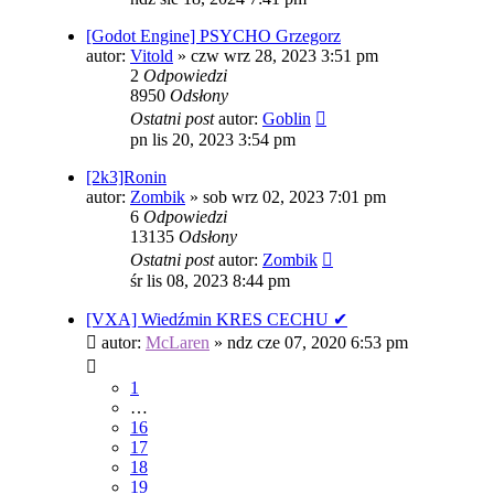
[Godot Engine] PSYCHO Grzegorz
autor:
Vitold
»
czw wrz 28, 2023 3:51 pm
2
Odpowiedzi
8950
Odsłony
Ostatni post
autor:
Goblin
pn lis 20, 2023 3:54 pm
[2k3]Ronin
autor:
Zombik
»
sob wrz 02, 2023 7:01 pm
6
Odpowiedzi
13135
Odsłony
Ostatni post
autor:
Zombik
śr lis 08, 2023 8:44 pm
[VXA] Wiedźmin KRES CECHU ✔
autor:
McLaren
»
ndz cze 07, 2020 6:53 pm
1
…
16
17
18
19