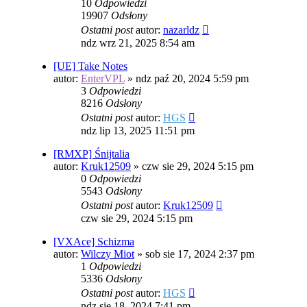
10
Odpowiedzi
19907
Odsłony
Ostatni post
autor:
nazarldz
ndz wrz 21, 2025 8:54 am
[UE] Take Notes
autor:
EnterVPL
»
ndz paź 20, 2024 5:59 pm
3
Odpowiedzi
8216
Odsłony
Ostatni post
autor:
HGS
ndz lip 13, 2025 11:51 pm
[RMXP] Śnijtalia
autor:
Kruk12509
»
czw sie 29, 2024 5:15 pm
0
Odpowiedzi
5543
Odsłony
Ostatni post
autor:
Kruk12509
czw sie 29, 2024 5:15 pm
[VXAce] Schizma
autor:
Wilczy Miot
»
sob sie 17, 2024 2:37 pm
1
Odpowiedzi
5336
Odsłony
Ostatni post
autor:
HGS
ndz sie 18, 2024 7:41 pm