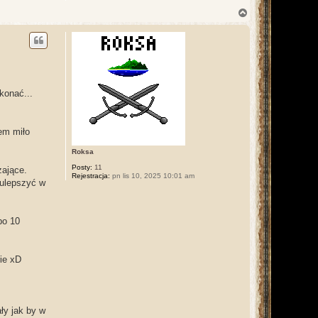
N
a
g
ó
r
ę
konać...
łem miło
Roksa
Posty:
11
zające.
Rejestracja:
pn lis 10, 2025 10:01 am
 ulepszyć w
po 10
rie xD
ły jak by w