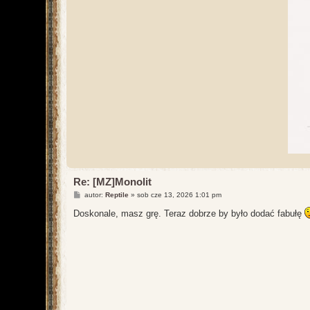
Re: [MZ]Monolit
P
autor:
Reptile
»
sob cze 13, 2026 1:01 pm
o
s
Doskonale, masz grę. Teraz dobrze by było dodać fabułę
t