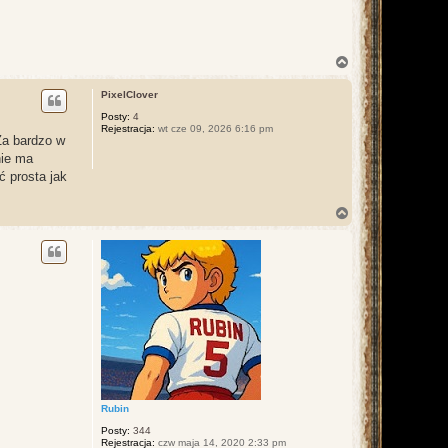
N
a
g
PixelClover
ó
r
Posty:
4
Rejestracja:
wt cze 09, 2026 6:16 pm
ę
Za bardzo w
nie ma
ć prosta jak
N
a
g
ó
r
ę
Rubin
Posty:
344
Rejestracja:
czw maja 14, 2020 2:33 pm