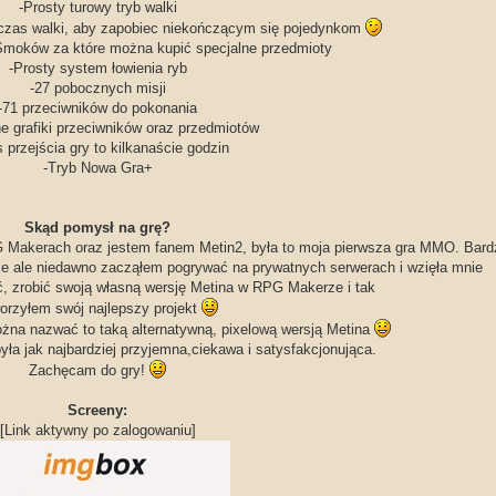
-Prosty turowy tryb walki
dczas walki, aby zapobiec niekończącym się pojedynkom
moków za które można kupić specjalne przedmioty
-Prosty system łowienia ryb
-27 pobocznych misji
-71 przeciwników do pokonania
ne grafiki przeciwników oraz przedmiotów
 przejścia gry to kilkanaście godzin
-Tryb Nowa Gra+
Skąd pomysł na grę?
G Makerach oraz jestem fanem Metin2, była to moja pierwsza gra MMO. Bardz
ze ale niedawno zacząłem pogrywać na prywatnych serwerach i wzięła mnie
ć, zrobić swoją własną wersję Metina w RPG Makerze i tak
orzyłem swój najlepszy projekt
ożna nazwać to taką alternatywną, pixelową wersją Metina
yła jak najbardziej przyjemna,ciekawa i satysfakcjonująca.
Zachęcam do gry!
Screeny:
[Link aktywny po zalogowaniu]