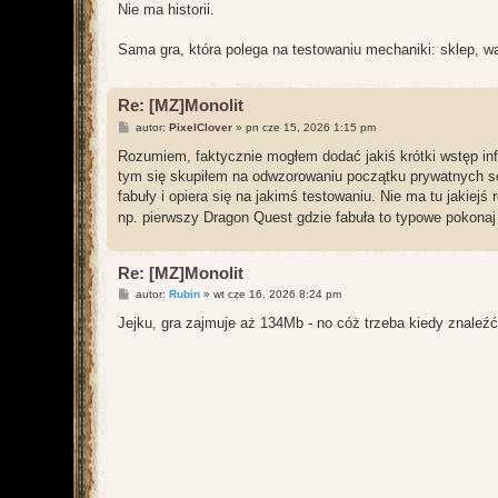
Nie ma historii.
Sama gra, która polega na testowaniu mechaniki: sklep, wal
Re: [MZ]Monolit
P
autor:
PixelClover
»
pn cze 15, 2026 1:15 pm
o
s
Rozumiem, faktycznie mogłem dodać jakiś krótki wstęp inf
t
tym się skupiłem na odwzorowaniu początku prywatnych ser
fabuły i opiera się na jakimś testowaniu. Nie ma tu jakiejś r
np. pierwszy Dragon Quest gdzie fabuła to typowe pokonaj
Re: [MZ]Monolit
P
autor:
Rubin
»
wt cze 16, 2026 8:24 pm
o
s
Jejku, gra zajmuje aż 134Mb - no cóż trzeba kiedy znaleź
t