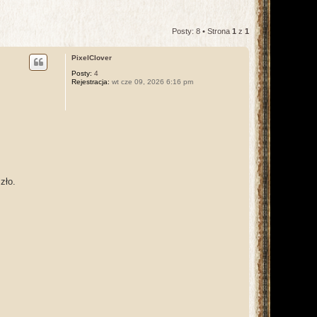
Posty: 8 • Strona
1
z
1
PixelClover
Posty:
4
Rejestracja:
wt cze 09, 2026 6:16 pm
zło.