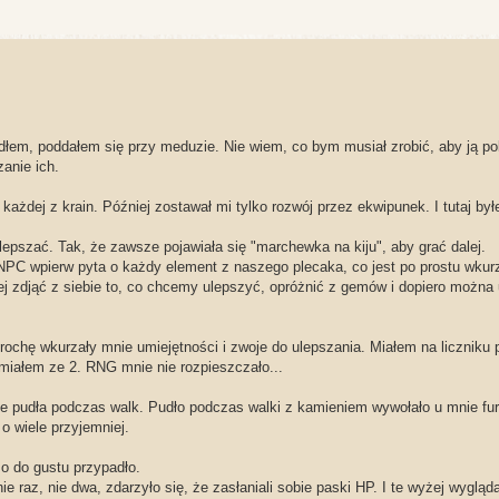
edłem, poddałem się przy meduzie. Nie wiem, co bym musiał zrobić, aby ją po
anie ich.
żdej z krain. Później zostawał mi tylko rozwój przez ekwipunek. I tutaj by
lepszać. Tak, że zawsze pojawiała się "marchewka na kiju", aby grać dalej.
NPC wpierw pyta o każdy element z naszego plecaka, co jest po prostu wkur
iej zdjąć z siebie to, co chcemy ulepszyć, opróżnić z gemów i dopiero można
Trochę wkurzały mnie umiejętności i zwoje do ulepszania. Miałem na liczniku 
o miałem ze 2. RNG mnie nie rozpieszczało...
ste pudła podczas walk. Pudło podczas walki z kamieniem wywołało u mnie fu
o wiele przyjemniej.
zo do gustu przypadło.
raz, nie dwa, zdarzyło się, że zasłaniali sobie paski HP. I te wyżej wygląda