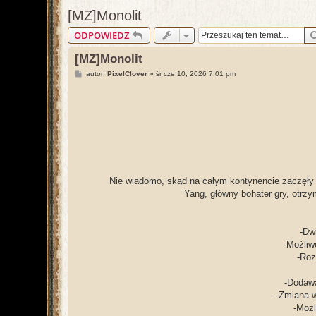
[MZ]Monolit
ODPOWIEDZ
[MZ]Monolit
P
autor:
PixelClover
»
śr cze 10, 2026 7:01 pm
o
s
t
Nie wiadomo, skąd na całym kontynencie zaczęły w
Yang, główny bohater gry, otrzym
-Dw
-Możliw
-Roz
-Dodaw
-Zmiana w
-Możl