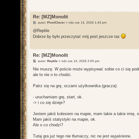
Re: [MZ]Monolit
P
autor:
PixelClover
»
ndz cze 14, 2026 1:43 pm
o
s
@Reptile
t
Dobrze by było przeczytać mój post jeszcze raz
Re: [MZ]Monolit
P
autor:
Reptile
»
ndz cze 14, 2026 2:05 pm
o
s
Nie muszę. W poście może wypisywać sobie co ci się podo
t
ale to nie o to chodzi.
Patrz się na grę, oczami użytkownika (gracza):
- uruchamiam grę, start, ok.
-> i co się dzieje?
Jestem jakiś kolesiem na mapie, mam takie a takie imię, o
Mam jakiś statystyki na mapie, ok.
Ale o co chodzi?
Tutaj gra już tego nie tłumaczy, nic ne jest wyjaśnione.