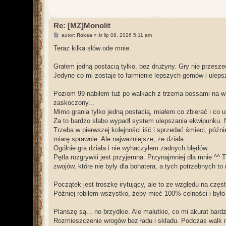
Re: [MZ]Monolit
P
autor:
Roksa
»
śr lip 08, 2026 5:11 am
o
s
Teraz kilka słów ode mnie.
t
Grałem jedną postacią tylko, bez drużyny. Gry nie przesz
Jedyne co mi zostaje to farmienie lepszych gemów i ulepsz
Poziom 99 nabiłem tuż po walkach z trzema bossami na w ka
zaskoczony...
Mimo grania tylko jedną postacią, miałem co zbierać i co u
Za to bardzo słabo wypadł system ulepszania ekwipunku. 
Trzeba w pierwszej kolejności iść i sprzedać śmieci, późn
miarę sprawnie. Ale najważniejsze, że działa.
Ogólnie gra działa i nie wyhaczyłem żadnych błędów.
Pętla rozgrywki jest przyjemna. Przynajmniej dla mnie ^^ 
zwojów, które nie były dla bohatera, a tych potrzebnych t
Początek jest troszkę irytujący, ale to ze względu na czę
Później robiłem wszystko, żeby mieć 100% celności i było 
Planszę są... no brzydkie. Ale malutkie, co mi akurat bard
Rozmieszczenie wrogów bez ładu i składu. Podczas walk nie 