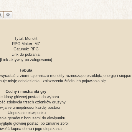
Szukaj
Wyszukiwanie zaawansowane
Tytuł: Monolit
RPG Maker: MZ
Gatunek: RPG
Link do pobrania:
[Link aktywny po zalogowaniu]
Fabuła
yrastać z ziemi tajemnicze monolity roznoszące przeklętą energię i siejące 
uje misję odnalezienia i zniszczenia źródła ich pojawiania się.
Cechy i mechaniki gry
ie klasy głównej postaci do wyboru
ość zdobycia trzech członków drużyny
wijanie umiejętności każdej postaci
-Ulepszanie ekwipunku
anie gemów z bonusami do ekwipunku
yglądu głównej postaci po zmianie zbroi
iwość kupna domu i jego ulepszania