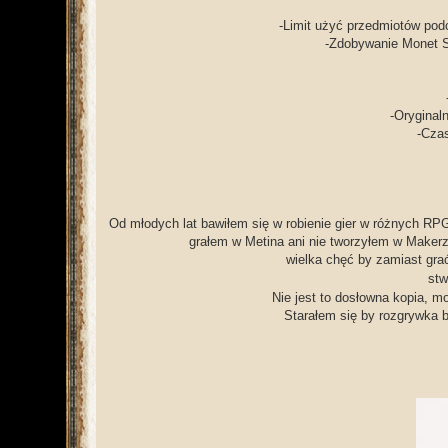
-Limit użyć przedmiotów po
-Zdobywanie Monet S
-Oryginal
-Czas
Od młodych lat bawiłem się w robienie gier w różnych RP
grałem w Metina ani nie tworzyłem w Maker
wielka chęć by zamiast gra
stw
Nie jest to dosłowna kopia, m
Starałem się by rozgrywka b