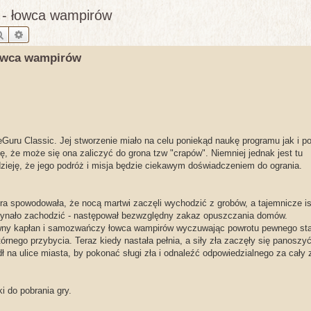
 - łowca wampirów
Szukaj
Wyszukiwanie zaawansowane
łowca wampirów
uru Classic. Jej stworzenie miało na celu poniekąd naukę programu jak i p
lę, że może się ona zaliczyć do grona tzw "crapów". Niemniej jednak jest tu
ieję, że jego podróż i misja będzie ciekawym doświadczeniem do ogrania.
óra spowodowała, że nocą martwi zaczęli wychodzić z grobów, a tajemnicze is
zynało zachodzić - następował bezwzględny zakaz opuszczania domów.
wny kapłan i samozwańczy łowca wampirów wyczuwając powrotu pewnego sta
órnego przybycia. Teraz kiedy nastała pełnia, a siły zła zaczęły się panoszyć
ł na ulice miasta, by pokonać sługi zła i odnaleźć odpowiedzialnego za cały
ki do pobrania gry.