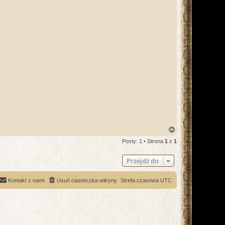
N
a
Posty: 1 • Strona
1
z
1
g
ó
r
Przejdź do
ę
Kontakt z nami
Usuń ciasteczka witryny
Strefa czasowa
UTC