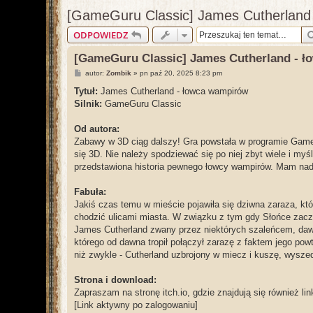
[GameGuru Classic] James Cutherland
ODPOWIEDZ
[GameGuru Classic] James Cutherland - 
P
autor:
Zombik
»
pn paź 20, 2025 8:23 pm
o
s
Tytuł:
James Cutherland - łowca wampirów
t
Silnik:
GameGuru Classic
Od autora:
Zabawy w 3D ciąg dalszy! Gra powstała w programie GameG
się 3D. Nie należy spodziewać się po niej zbyt wiele i myś
przedstawiona historia pewnego łowcy wampirów. Mam nadz
Fabuła:
Jakiś czas temu w mieście pojawiła się dziwna zaraza, kt
chodzić ulicami miasta. W związku z tym gdy Słońce zac
James Cutherland zwany przez niektórych szaleńcem, da
którego od dawna tropił połączył zarazę z faktem jego powt
niż zwykle - Cutherland uzbrojony w miecz i kuszę, wyszed
Strona i download:
Zapraszam na stronę itch.io, gdzie znajdują się również lin
[Link aktywny po zalogowaniu]