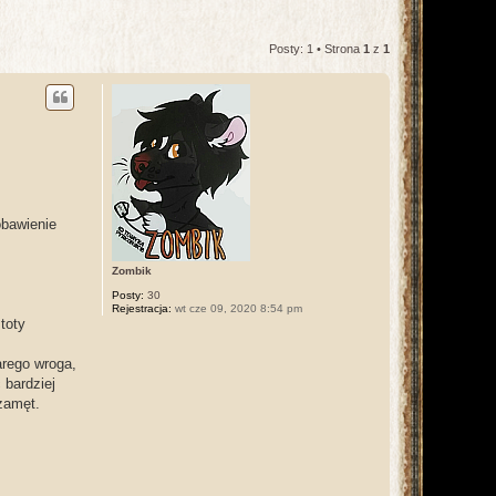
Posty: 1 • Strona
1
z
1
obawienie
Zombik
Posty:
30
Rejestracja:
wt cze 09, 2020 8:54 pm
toty
rego wroga,
 bardziej
 zamęt.