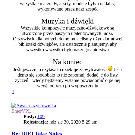
wszystkie materiały, assety, modele były i nadal są
wykonywane przez nasz zespół
Muzyka i dźwięki
Wszystkie kompozycje muzyczno-dźwiękowe są
stworzone przez naszych utalentowanych ludzi.
Oczywiście dla potrzeb demo musieliśmy użyć darmowej
biblioteki dźwięków, ale ostatecznie planujemy, aby
wszystko wszystko było naszego autorstwa
Na koniec
Jeśli jeszcze to czytasz to dziękuję za wytrwałość
Jeśli
demo się spodobało to nie zapomnij dodać je do listy
życzeń - wtedy będziemy wstanie powiadomić o pełnej
wersji od razu po wypuszczeniu
Na
górę
EnterVPL
Posty:
109
Rejestracja:
ndz sie 30, 2020 5:29 am
Re: [UE] Take Notes