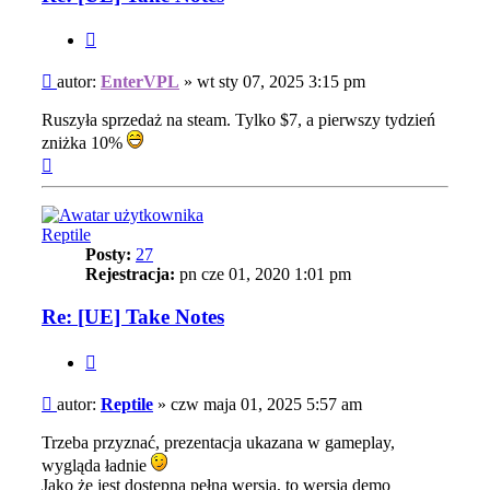
Cytuj
Post
autor:
EnterVPL
»
wt sty 07, 2025 3:15 pm
Ruszyła sprzedaż na steam. Tylko $7, a pierwszy tydzień
zniżka 10%
Na
górę
Reptile
Posty:
27
Rejestracja:
pn cze 01, 2020 1:01 pm
Re: [UE] Take Notes
Cytuj
Post
autor:
Reptile
»
czw maja 01, 2025 5:57 am
Trzeba przyznać, prezentacja ukazana w gameplay,
wygląda ładnie
Jako że jest dostępna pełna wersja, to wersja demo