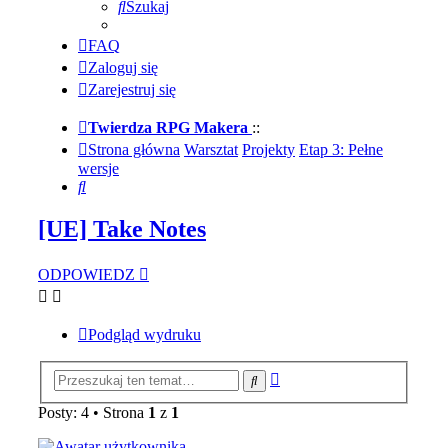
Szukaj
FAQ
Zaloguj się
Zarejestruj się
Twierdza RPG Makera
::
Strona główna
Warsztat
Projekty
Etap 3: Pełne
wersje
Szukaj
[UE] Take Notes
ODPOWIEDZ
Podgląd wydruku
Wyszukiwanie
Szukaj
zaawansowane
Posty: 4 • Strona
1
z
1