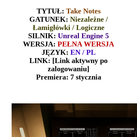
TYTUŁ
:
Take Notes
GATUNEK
:
Niezależne /
Łamigłówki / Logiczne
SILNIK
:
Unreal Engine 5
WERSJA
:
PEŁNA WERSJA
JĘZYK
:
EN / PL
LINK
:
[Link aktywny po
zalogowaniu]
Premiera
: 7 stycznia