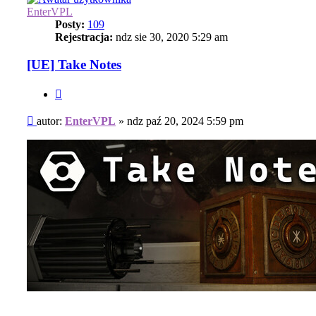
EnterVPL
Posty:
109
Rejestracja:
ndz sie 30, 2020 5:29 am
[UE] Take Notes
Cytuj
Post
autor:
EnterVPL
»
ndz paź 20, 2024 5:59 pm