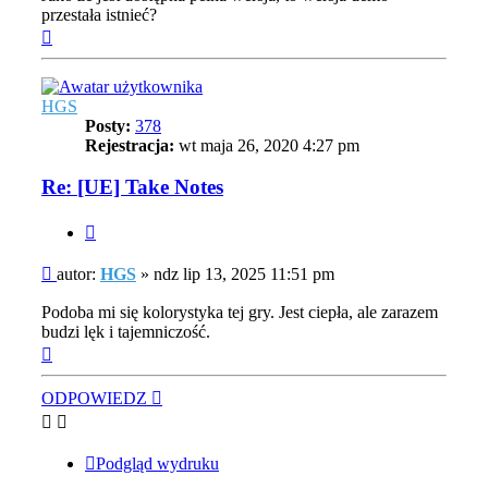
przestała istnieć?
Na
górę
HGS
Posty:
378
Rejestracja:
wt maja 26, 2020 4:27 pm
Re: [UE] Take Notes
Cytuj
Post
autor:
HGS
»
ndz lip 13, 2025 11:51 pm
Podoba mi się kolorystyka tej gry. Jest ciepła, ale zarazem
budzi lęk i tajemniczość.
Na
górę
ODPOWIEDZ
Podgląd wydruku