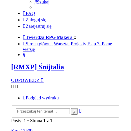
Szukaj
FAQ
Zaloguj się
Zarejestruj się
Twierdza RPG Makera
::
Strona główna
Warsztat
Projekty
Etap 3: Pełne
wersje
Szukaj
[RMXP] Śnijtalia
ODPOWIEDZ
Podgląd wydruku
Wyszukiwanie
Szukaj
zaawansowane
Posty: 1 • Strona
1
z
1
Kruk12509