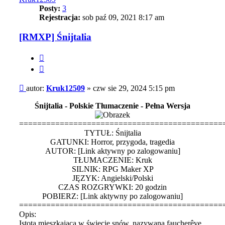
Posty:
3
Rejestracja:
sob paź 09, 2021 8:17 am
[RMXP] Śnijtalia
Cytuj
Post
autor:
Kruk12509
»
czw sie 29, 2024 5:15 pm
Śnijtalia - Polskie Tłumaczenie - Pełna Wersja
=============================================
TYTUŁ: Śnijtalia
GATUNKI: Horror, przygoda, tragedia
AUTOR:
[Link aktywny po zalogowaniu]
TŁUMACZENIE: Kruk
SILNIK: RPG Maker XP
JĘZYK: Angielski/Polski
CZAS ROZGRYWKI: 20 godzin
POBIERZ:
[Link aktywny po zalogowaniu]
=============================================
Opis:
Istota mieszkająca w świecie snów, nazywana faucherêve,