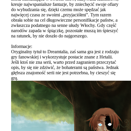
kreuje najwspanialsze fantazje, by zniechęcić swoje ofiary
do wybudzania się, dzięki czemu może spędzać jak
najwięcej czasu ze swoimi „przyjaciółmi”. Tym razem
obrała sobie na cel długowieczne personifikacje państw, a
zwłaszcza podatnego na senne ułudy Włochy. Gdy część
narodów zapada w śpiączkę, pozostałe muszą im śpieszyć
na ratunek, by nie doszło do najgorszego.
Informacje:
Oryginalny tytuł to Dreamtalia, zaś sama gra jest z rodzaju
gry fanowskiej i wykorzystuje postacie znane z Hetalii.
Jeśli ktoś nie zna serii, warto przed zagraniem przeczytać
opis, by się nie zdziwić, że bohaterami są państwa. Jednak
głębsza znajomość serii nie jest potrzebna, by cieszyć się
grą.