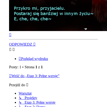
Na
górę
ODPOWIEDZ
Podgląd wydruku
Posty: 1 • Strona
1
z
1
Wróć do „Etap 3: Pełne wersje”
Przejdź do
Warsztat
↳ Projekty
↳ Etap 3: Pełne wersje
↳ Etap 2: Dema