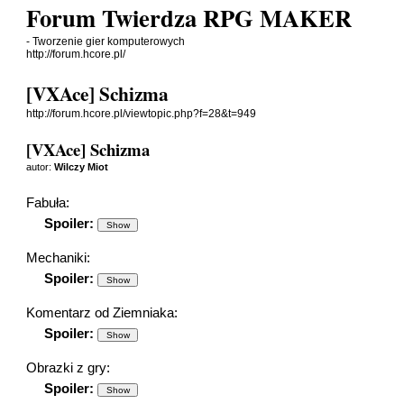
Forum Twierdza RPG MAKER
- Tworzenie gier komputerowych
http://forum.hcore.pl/
[VXAce] Schizma
http://forum.hcore.pl/viewtopic.php?f=28&t=949
[VXAce] Schizma
autor:
Wilczy Miot
Fabuła:
Spoiler:
Mechaniki:
Spoiler:
Komentarz od Ziemniaka:
Spoiler:
Obrazki z gry:
Spoiler: