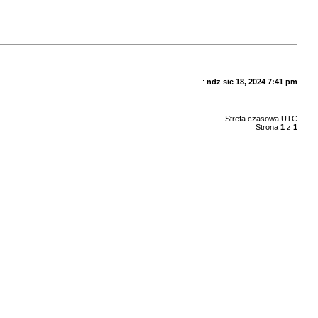
:
ndz sie 18, 2024 7:41 pm
Strefa czasowa
UTC
Strona
1
z
1