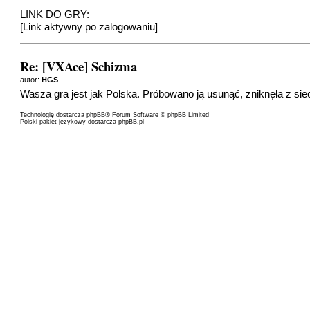
LINK DO GRY:
[Link aktywny po zalogowaniu]
Re: [VXAce] Schizma
autor:
HGS
Wasza gra jest jak Polska. Próbowano ją usunąć, zniknęła z sie
Technologię dostarcza
phpBB
® Forum Software © phpBB Limited
Polski pakiet językowy dostarcza
phpBB.pl