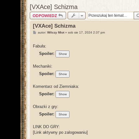
[VXAce] Schizma
ODPOWIEDZ
[VXAce] Schizma
P
autor:
Wilczy Miot
»
sob sie 17, 2024 2:37 pm
o
s
t
Fabuła:
Spoiler:
Mechaniki:
Spoiler:
Komentarz od Ziemniaka:
Spoiler:
Obrazki z gry:
Spoiler:
LINK DO GRY:
[Link aktywny po zalogowaniu]