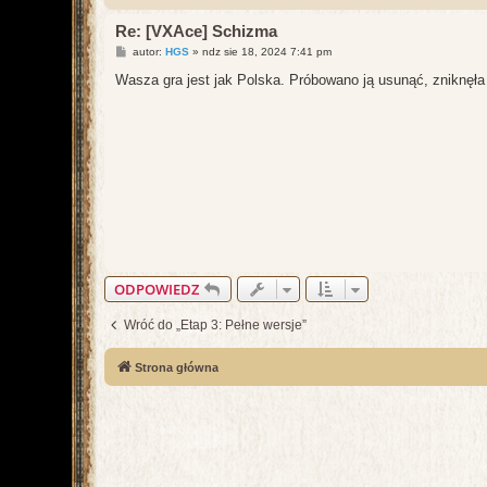
Re: [VXAce] Schizma
P
autor:
HGS
»
ndz sie 18, 2024 7:41 pm
o
s
Wasza gra jest jak Polska. Próbowano ją usunąć, zniknęła 
t
ODPOWIEDZ
Wróć do „Etap 3: Pełne wersje”
Strona główna