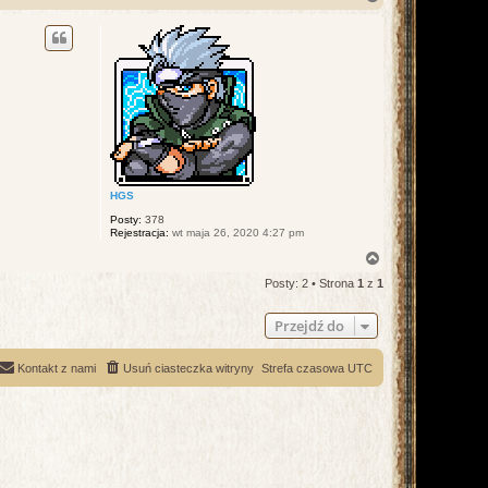
a
g
ó
r
ę
HGS
Posty:
378
Rejestracja:
wt maja 26, 2020 4:27 pm
N
a
Posty: 2 • Strona
1
z
1
g
ó
r
Przejdź do
ę
Kontakt z nami
Usuń ciasteczka witryny
Strefa czasowa
UTC