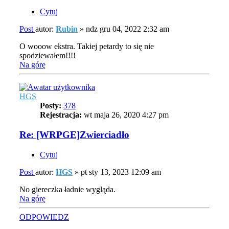
Cytuj
Post
autor:
Rubin
»
ndz gru 04, 2022 2:32 am
O wooow ekstra. Takiej petardy to się nie
spodziewałem!!!!
Na górę
HGS
Posty:
378
Rejestracja:
wt maja 26, 2020 4:27 pm
Re: [WRPGE]Zwierciadło
Cytuj
Post
autor:
HGS
»
pt sty 13, 2023 12:09 am
No giereczka ładnie wygląda.
Na górę
ODPOWIEDZ