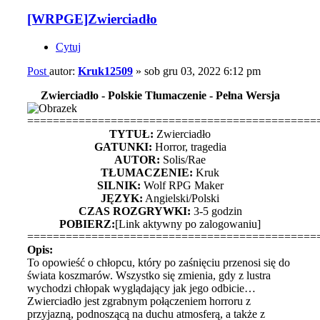
[WRPGE]Zwierciadło
Cytuj
Post
autor:
Kruk12509
»
sob gru 03, 2022 6:12 pm
Zwierciadło - Polskie Tłumaczenie - Pełna Wersja
=============================================
TYTUŁ:
Zwierciadło
GATUNKI:
Horror, tragedia
AUTOR:
Solis/Rae
TŁUMACZENIE:
Kruk
SILNIK:
Wolf RPG Maker
JĘZYK:
Angielski/Polski
CZAS ROZGRYWKI:
3-5 godzin
POBIERZ:
[Link aktywny po zalogowaniu]
=============================================
Opis:
To opowieść o chłopcu, który po zaśnięciu przenosi się do
świata koszmarów. Wszystko się zmienia, gdy z lustra
wychodzi chłopak wyglądający jak jego odbicie…
Zwierciadło jest zgrabnym połączeniem horroru z
przyjazną, podnoszącą na duchu atmosferą, a także z