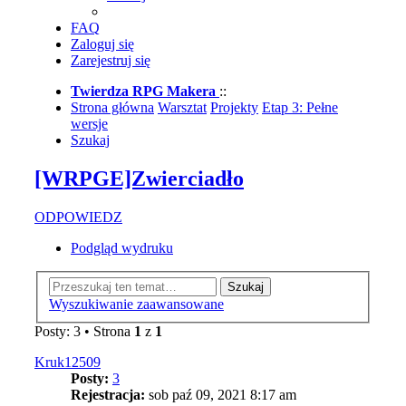
FAQ
Zaloguj się
Zarejestruj się
Twierdza RPG Makera
::
Strona główna
Warsztat
Projekty
Etap 3: Pełne
wersje
Szukaj
[WRPGE]Zwierciadło
ODPOWIEDZ
Podgląd wydruku
Szukaj
Wyszukiwanie zaawansowane
Posty: 3 • Strona
1
z
1
Kruk12509
Posty:
3
Rejestracja:
sob paź 09, 2021 8:17 am