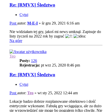
Re: [RMVX] Śledztwo
Cytuj
Post
autor:
M-E-I
»
śr gru 29, 2021 6:16 am
Nie widziałam tej gry, jakoś mi news umknął. Zapisuje do
listy życzeń na 2022 rok by zagrać
Na górę
Teo
Posty:
126
Rejestracja:
pt wrz 25, 2020 8:46 pm
Re: [RMVX] Śledztwo
Cytuj
Post
autor:
Teo
»
wt sty 25, 2022 12:44 am
Lokacje badzo dobrze rozplanowane obiektowo i dość
estetycznie wykonane. Fabułą gry wciągająca, ale za dużo
się wypowiedzieć nie mogę bo pograłem tylko chwilę. Nie