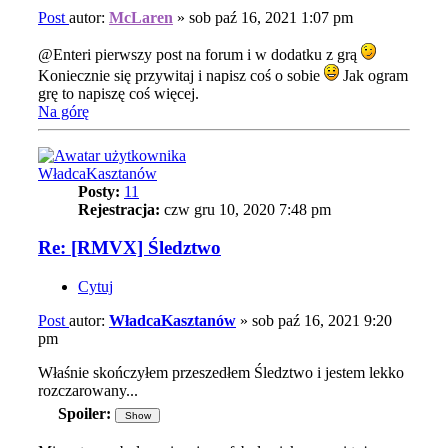
Post
autor:
McLaren
»
sob paź 16, 2021 1:07 pm
@Enteri pierwszy post na forum i w dodatku z grą
Koniecznie się przywitaj i napisz coś o sobie
Jak ogram
grę to napiszę coś więcej.
Na górę
WładcaKasztanów
Posty:
11
Rejestracja:
czw gru 10, 2020 7:48 pm
Re: [RMVX] Śledztwo
Cytuj
Post
autor:
WładcaKasztanów
»
sob paź 16, 2021 9:20
pm
Właśnie skończyłem przeszedłem Śledztwo i jestem lekko
rozczarowany...
Spoiler: