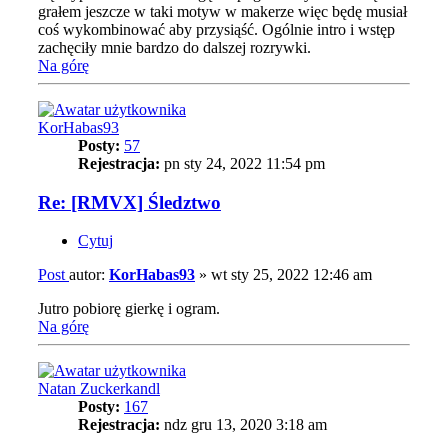
grałem jeszcze w taki motyw w makerze więc będę musiał
coś wykombinować aby przysiąść. Ogólnie intro i wstęp
zachęciły mnie bardzo do dalszej rozrywki.
Na górę
KorHabas93
Posty:
57
Rejestracja:
pn sty 24, 2022 11:54 pm
Re: [RMVX] Śledztwo
Cytuj
Post
autor:
KorHabas93
»
wt sty 25, 2022 12:46 am
Jutro pobiorę gierkę i ogram.
Na górę
Natan Zuckerkandl
Posty:
167
Rejestracja:
ndz gru 13, 2020 3:18 am