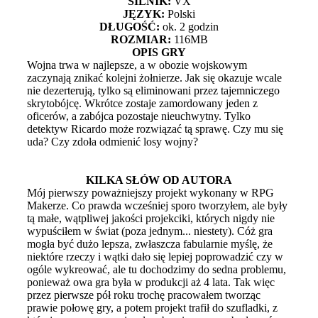
SILNIK:
VX
JĘZYK:
Polski
DŁUGOŚĆ:
ok. 2 godzin
ROZMIAR:
116MB
OPIS GRY
Wojna trwa w najlepsze, a w obozie wojskowym
zaczynają znikać kolejni żołnierze. Jak się okazuje wcale
nie dezerterują, tylko są eliminowani przez tajemniczego
skrytobójcę. Wkrótce zostaje zamordowany jeden z
oficerów, a zabójca pozostaje nieuchwytny. Tylko
detektyw Ricardo może rozwiązać tą sprawę. Czy mu się
uda? Czy zdoła odmienić losy wojny?
KILKA SŁÓW OD AUTORA
Mój pierwszy poważniejszy projekt wykonany w RPG
Makerze. Co prawda wcześniej sporo tworzyłem, ale były
tą małe, wątpliwej jakości projekciki, których nigdy nie
wypuściłem w świat (poza jednym... niestety). Cóż gra
mogła być dużo lepsza, zwłaszcza fabularnie myślę, że
niektóre rzeczy i wątki dało się lepiej poprowadzić czy w
ogóle wykreować, ale tu dochodzimy do sedna problemu,
ponieważ owa gra była w produkcji aż 4 lata. Tak więc
przez pierwsze pół roku trochę pracowałem tworząc
prawie połowę gry, a potem projekt trafił do szufladki, z