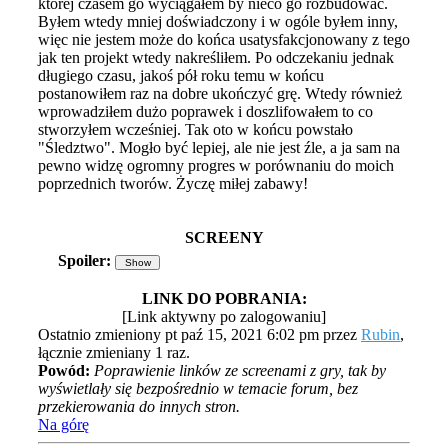
której czasem go wyciągałem by nieco go rozbudować.
Byłem wtedy mniej doświadczony i w ogóle byłem inny,
więc nie jestem może do końca usatysfakcjonowany z tego
jak ten projekt wtedy nakreśliłem. Po odczekaniu jednak
długiego czasu, jakoś pół roku temu w końcu
postanowiłem raz na dobre ukończyć grę. Wtedy również
wprowadziłem dużo poprawek i doszlifowałem to co
stworzyłem wcześniej. Tak oto w końcu powstało
"Śledztwo". Mogło być lepiej, ale nie jest źle, a ja sam na
pewno widzę ogromny progres w porównaniu do moich
poprzednich tworów. Życzę miłej zabawy!
SCREENY
Spoiler:
LINK DO POBRANIA:
[Link aktywny po zalogowaniu]
Ostatnio zmieniony pt paź 15, 2021 6:02 pm przez
Rubin
,
łącznie zmieniany 1 raz.
Powód:
Poprawienie linków ze screenami z gry, tak by
wyświetlały się bezpośrednio w temacie forum, bez
przekierowania do innych stron.
Na górę