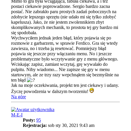
Mimo to gra była wciągająca, fabuła ciekawa, a i też
postaci ciekawie poprowadzone. Sergio bardzo zacna
postać. Nie zabrakło paru prostych zadań pobocznych na
zdobycie lepszego sprzętu (nie udało mi się tylko zdobyć
kapelusza). Jako, że nie jestem zwolennikiem zbyt
skomplikowanych mechanik, to prostota tej gry bardzo mi
się spodobała.
Wychwyciłem jednak jeden błąd, który pojawia się po
rozmowie z garbarzem, w sprawie Ferdico. Gra się wtedy
zawiesza, no i trzeba ją resetować. Pomniejszy błąd
pojawia się jeszcze przy włączaniu menu. No i jeszcze
problematyczne było wczytywanie gry z menu głównego.
Wciskając zapisz, zamiast wczytaj, grę wywalało do
pulpitu. Niby wiadomo... Nie zapisze się gry w menu
startowym, ale ze trzy razy wepchnąłem się bezmyślnie na
ten błąd
Jak na moje oczekiwania, projekt ten jest ciekawy i udany.
Życzę powodzenia w dalszym tworzeniu!
Na górę
M-E-I
Posty:
95
Rejestracja:
sob sty 30, 2021 9:43 am