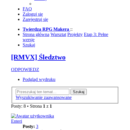
FAQ
Zaloguj się
Zarejestruj się
Twierdza RPG Makera
::
Strona główna
Warsztat
Projekty
Etap 3: Pełne
wersje
Szukaj
[RMVX] Śledztwo
ODPOWIEDZ
Podgląd wydruku
Szukaj
Wyszukiwanie zaawansowane
Posty: 8 • Strona
1
z
1
Enteri
Posty:
3