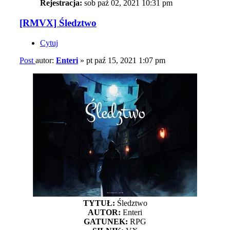
Rejestracja:
sob paź 02, 2021 10:31 pm
[RMVX] Śledztwo
Cytuj
Post
autor:
Enteri
»
pt paź 15, 2021 1:07 pm
TYTUŁ:
Śledztwo
AUTOR:
Enteri
GATUNEK:
RPG