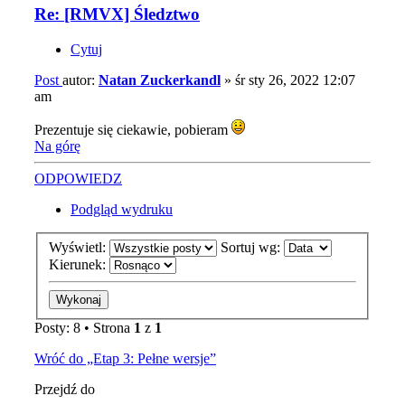
Re: [RMVX] Śledztwo
Cytuj
Post
autor:
Natan Zuckerkandl
»
śr sty 26, 2022 12:07
am
Prezentuje się ciekawie, pobieram
Na górę
ODPOWIEDZ
Podgląd wydruku
Wyświetl:
Sortuj wg:
Kierunek:
Posty: 8 • Strona
1
z
1
Wróć do „Etap 3: Pełne wersje”
Przejdź do