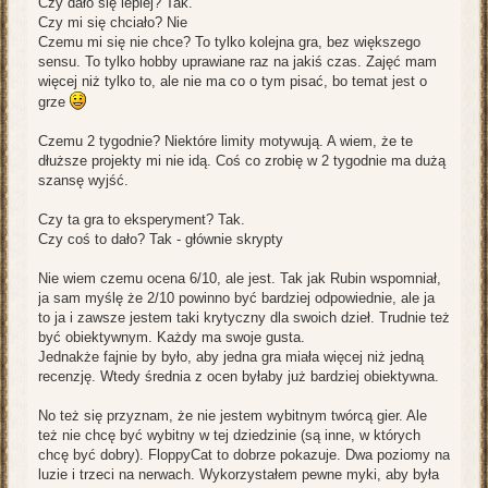
Czy dało się lepiej? Tak.
Czy mi się chciało? Nie
Czemu mi się nie chce? To tylko kolejna gra, bez większego
sensu. To tylko hobby uprawiane raz na jakiś czas. Zajęć mam
więcej niż tylko to, ale nie ma co o tym pisać, bo temat jest o
grze
Czemu 2 tygodnie? Niektóre limity motywują. A wiem, że te
dłuższe projekty mi nie idą. Coś co zrobię w 2 tygodnie ma dużą
szansę wyjść.
Czy ta gra to eksperyment? Tak.
Czy coś to dało? Tak - głównie skrypty
Nie wiem czemu ocena 6/10, ale jest. Tak jak Rubin wspomniał,
ja sam myślę że 2/10 powinno być bardziej odpowiednie, ale ja
to ja i zawsze jestem taki krytyczny dla swoich dzieł. Trudnie też
być obiektywnym. Każdy ma swoje gusta.
Jednakże fajnie by było, aby jedna gra miała więcej niż jedną
recenzję. Wtedy średnia z ocen byłaby już bardziej obiektywna.
No też się przyznam, że nie jestem wybitnym twórcą gier. Ale
też nie chcę być wybitny w tej dziedzinie (są inne, w których
chcę być dobry). FloppyCat to dobrze pokazuje. Dwa poziomy na
luzie i trzeci na nerwach. Wykorzystałem pewne myki, aby była