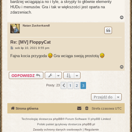
bardziej wciągająca no i tyle, a skrypty to głównie elementy
HUDu i menusów. Gra i tak w większości jest oparta na
zdarzeniach.
N
a
g
Natan Zuckerkandl
ó
r
ę
Re: [MV] FloppyCat
P
sob lip 10, 2021 9:55 pm
o
s
Fajna kocia przygoda
Gra wciąga swoją prostotą
t
N
a
ODPOWIEDZ
g
ó
r
1
2
3
Poprzednia
Posty: 23
ę
Przejdź do
Strona główna
Strefa czasowa
UTC
Technologię dostarcza
phpBB
® Forum Software © phpBB Limited
Polski pakiet językowy dostarcza
phpBB.pl
Zasady ochrony danych osobowych
|
Regulamin