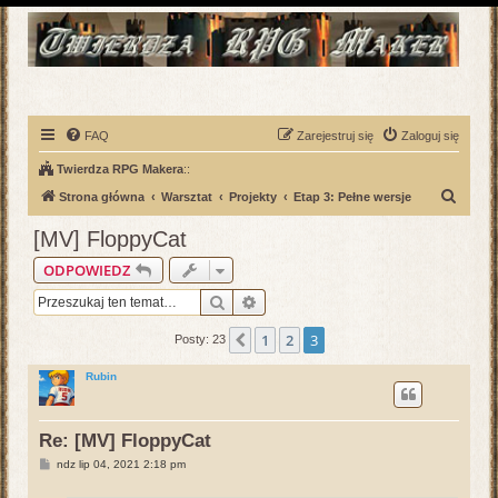
FAQ
Zarejestruj się
Zaloguj się
Twierdza RPG Makera
::
S
Strona główna
Warsztat
Projekty
Etap 3: Pełne wersje
z
[MV] FloppyCat
u
ODPOWIEDZ
k
Szukaj
Wyszukiwanie zaawansowane
a
j
1
2
3
Poprzednia
Posty: 23
Rubin
Re: [MV] FloppyCat
P
ndz lip 04, 2021 2:18 pm
o
s