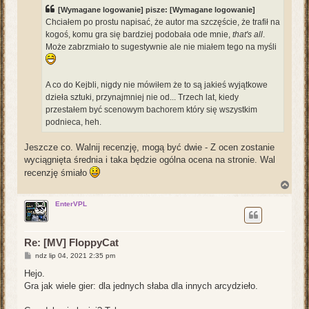
t
[Wymagane logowanie]
pisze:
[Wymagane logowanie]
Chciałem po prostu napisać, że autor ma szczęście, że trafił na
kogoś, komu gra się bardziej podobała ode mnie,
that's all
.
Może zabrzmiało to sugestywnie ale nie miałem tego na myśli
A co do Kejbli, nigdy nie mówiłem że to są jakieś wyjątkowe
dzieła sztuki, przynajmniej nie od... Trzech lat, kiedy
przestałem być scenowym bachorem który się wszystkim
podnieca, heh.
Jeszcze co. Walnij recenzję, mogą być dwie - Z ocen zostanie
wyciągnięta średnia i taka będzie ogólna ocena na stronie. Wal
recenzję śmiało
N
a
g
EnterVPL
ó
r
ę
Re: [MV] FloppyCat
P
ndz lip 04, 2021 2:35 pm
o
s
Hejo.
t
Gra jak wiele gier: dla jednych słaba dla innych arcydzieło.