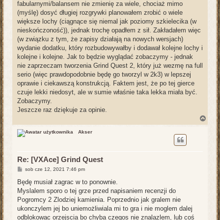
fabularnymi/balansem nie zmienię za wiele, chociaż mimo
(myślę) dosyć długiej rozgrywki planowałem zrobić o wiele
większe lochy (ciągnące się niemal jak poziomy szkielecika (w
nieskończoność)), jednak trochę opadłem z sił. Zakładałem więc
(w związku z tym, że zapisy działają na nowych wersjach)
wydanie dodatku, który rozbudowywałby i dodawał kolejne lochy i
kolejne i kolejne. Jak to będzie wyglądać zobaczymy - jednak
nie zaprzeczam tworzenia Grind Quest 2, który już wezmę na full
serio (więc prawdopodobnie będę go tworzyl w 2k3) w lepszej
oprawie i ciekawszą konstrukcją. Faktem jest, że po tej gierce
czuje lekki niedosyt, ale w sumie właśnie taka lekka miała być.
Zobaczymy.
Jeszcze raz dziękuje za opinie.
N
a
g
Akser
ó
r
ę
Re: [VXAce] Grind Quest
P
sob cze 12, 2021 7:46 pm
o
s
Będę musiał zagrac w to ponownie.
t
Myslalem sporo o tej grze przed napisaniem recenzji do
Pogromcy 2 Zlodziej kamienia. Poprzednio jak gralem nie
ukonczylem jej bo uniemożliwiala mi to gra i nie moglem dalej
odblokowac orzejscia bo chyba czegos nie znalazlem, lub coś