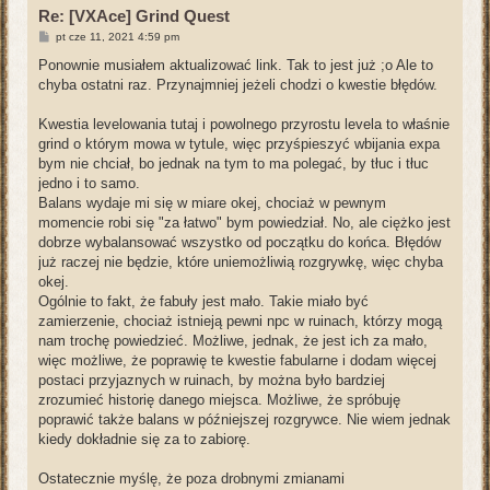
Re: [VXAce] Grind Quest
P
pt cze 11, 2021 4:59 pm
o
s
Ponownie musiałem aktualizować link. Tak to jest już ;o Ale to
t
chyba ostatni raz. Przynajmniej jeżeli chodzi o kwestie błędów.
Kwestia levelowania tutaj i powolnego przyrostu levela to właśnie
grind o którym mowa w tytule, więc przyśpieszyć wbijania expa
bym nie chciał, bo jednak na tym to ma polegać, by tłuc i tłuc
jedno i to samo.
Balans wydaje mi się w miare okej, chociaż w pewnym
momencie robi się "za łatwo" bym powiedział. No, ale ciężko jest
dobrze wybalansować wszystko od początku do końca. Błędów
już raczej nie będzie, które uniemożliwią rozgrywkę, więc chyba
okej.
Ogólnie to fakt, że fabuły jest mało. Takie miało być
zamierzenie, chociaż istnieją pewni npc w ruinach, którzy mogą
nam trochę powiedzieć. Możliwe, jednak, że jest ich za mało,
więc możliwe, że poprawię te kwestie fabularne i dodam więcej
postaci przyjaznych w ruinach, by można było bardziej
zrozumieć historię danego miejsca. Możliwe, że spróbuję
poprawić także balans w późniejszej rozgrywce. Nie wiem jednak
kiedy dokładnie się za to zabiorę.
Ostatecznie myślę, że poza drobnymi zmianami