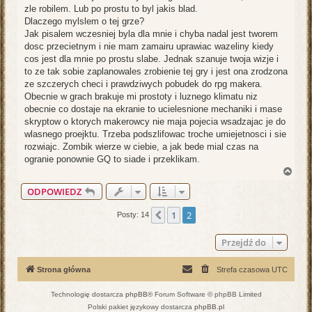
zle robilem. Lub po prostu to byl jakis blad.
Dlaczego mylslem o tej grze?
Jak pisalem wczesniej byla dla mnie i chyba nadal jest tworem
dosc przecietnym i nie mam zamairu uprawiac wazeliny kiedy
cos jest dla mnie po prostu slabe. Jednak szanuje twoja wizje i
to ze tak sobie zaplanowales zrobienie tej gry i jest ona zrodzona
ze szczerych checi i prawdziwych pobudek do rpg makera.
Obecnie w grach brakuje mi prostoty i luznego klimatu niz
obecnie co dostaje na ekranie to ucielesnione mechaniki i mase
skryptow o ktorych makerowcy nie maja pojecia wsadzajac je do
wlasnego proejktu. Trzeba podszlifowac troche umiejetnosci i sie
rozwiajc. Zombik wierze w ciebie, a jak bede mial czas na
ogranie ponownie GQ to siade i przeklikam.
N
a
ODPOWIEDZ
g
ó
r
1
2
Poprzednia
Posty: 14
ę
Przejdź do
Strona główna
Strefa czasowa
UTC
Technologię dostarcza
phpBB
® Forum Software © phpBB Limited
Polski pakiet językowy dostarcza
phpBB.pl