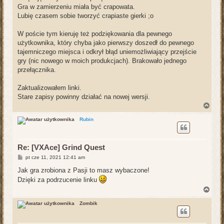
t
Gra w zamierzeniu miała być crapowata.
Lubię czasem sobie tworzyć crapiaste gierki ;o
W poście tym kieruję też podziękowania dla pewnego
użytkownika, który chyba jako pierwszy doszedł do pewnego
tajemniczego miejsca i odkrył błąd uniemożliwiający przejście
gry (nic nowego w moich produkcjach). Brakowało jednego
przełącznika.
Zaktualizowałem linki.
Stare zapisy powinny działać na nowej wersji.
N
a
g
Rubin
ó
r
ę
Re: [VXAce] Grind Quest
P
pt cze 11, 2021 12:41 am
o
s
Jak gra zrobiona z Pasji to masz wybaczone!
t
Dzięki za podrzucenie linku
N
a
g
Zombik
ó
r
ę