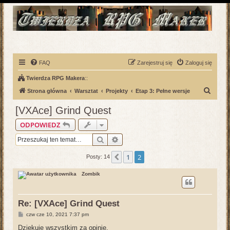
FAQ
Zarejestruj się
Zaloguj się
Twierdza RPG Makera
::
S
Strona główna
Warsztat
Projekty
Etap 3: Pełne wersje
z
[VXAce] Grind Quest
u
ODPOWIEDZ
k
Szukaj
Wyszukiwanie zaawansowane
a
j
1
2
Poprzednia
Posty: 14
Zombik
Re: [VXAce] Grind Quest
P
czw cze 10, 2021 7:37 pm
o
s
Dziękuję wszystkim za opinię.