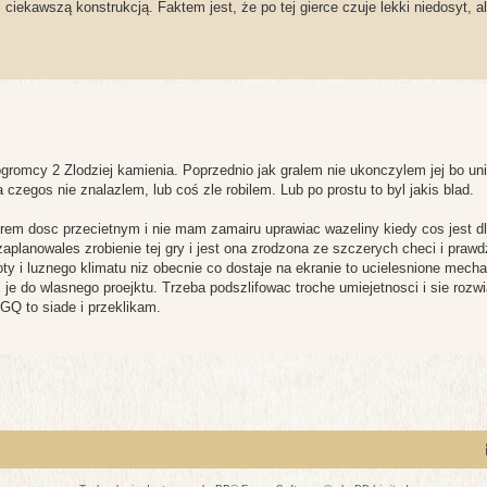
ciekawszą konstrukcją. Faktem jest, że po tej gierce czuje lekki niedosyt, 
gromcy 2 Zlodziej kamienia. Poprzednio jak gralem nie ukonczylem jej bo un
 czegos nie znalazlem, lub coś zle robilem. Lub po prostu to byl jakis blad.
worem dosc przecietnym i nie mam zamairu uprawiac wazeliny kiedy cos jest d
 zaplanowales zrobienie tej gry i jest ona zrodzona ze szczerych checi i praw
y i luznego klimatu niz obecnie co dostaje na ekranie to ucielesnione mecha
e do wlasnego proejktu. Trzeba podszlifowac troche umiejetnosci i sie rozw
 GQ to siade i przeklikam.