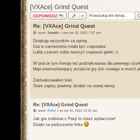
[VXAce] Grind Quest
ODPOWIEDZ
Re: [VXAce] Grind Quest
P
autor:
Zombik
»
czw cze 10, 2021 7:37 pm
o
s
Dziękuję wszystkim za opinię.
t
Gra w zamierzeniu miała być crapowata.
Lubię czasem sobie tworzyć crapiaste gierki ;o
W poście tym kieruję też podziękowania dla pewnego użytk
błąd uniemożliwiający przejście gry (nic nowego w moich p
Zaktualizowałem linki.
Stare zapisy powinny działać na nowej wersji.
Re: [VXAce] Grind Quest
P
autor:
Rubin
»
pt cze 11, 2021 12:41 am
o
s
Jak gra zrobiona z Pasji to masz wybaczone!
t
Dzięki za podrzucenie linku