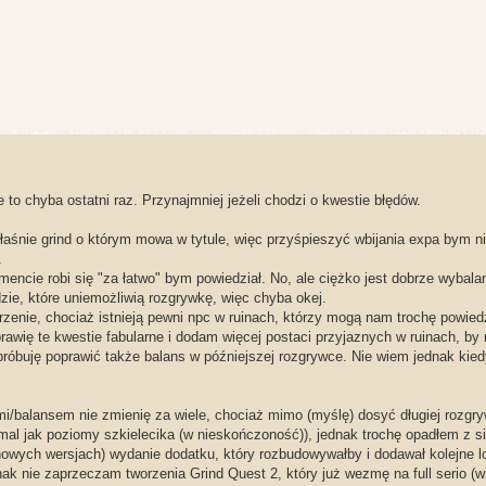
 to chyba ostatni raz. Przynajmniej jeżeli chodzi o kwestie błędów.
właśnie grind o którym mowa w tytule, więc przyśpieszyć wbijania expa bym ni
.
ncie robi się "za łatwo" bym powiedział. No, ale ciężko jest dobrze wybal
zie, które uniemożliwią rozgrywkę, więc chyba okej.
erzenie, chociaż istnieją pewni npc w ruinach, którzy mogą nam trochę powied
prawię te kwestie fabularne i dodam więcej postaci przyjaznych w ruinach, by
próbuję poprawić także balans w późniejszej rozgrywce. Nie wiem jednak kied
i/balansem nie zmienię za wiele, chociaż mimo (myślę) dosyć długiej rozgry
mal jak poziomy szkielecika (w nieskończoność)), jednak trochę opadłem z si
nowych wersjach) wydanie dodatku, który rozbudowywałby i dodawał kolejne l
nak nie zaprzeczam tworzenia Grind Quest 2, który już wezmę na full serio (w