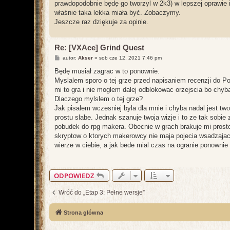
prawdopodobnie będę go tworzyl w 2k3) w lepszej oprawie i 
właśnie taka lekka miała być. Zobaczymy.
Jeszcze raz dziękuje za opinie.
Re: [VXAce] Grind Quest
P
autor:
Akser
»
sob cze 12, 2021 7:46 pm
o
s
Będę musiał zagrac w to ponownie.
t
Myslalem sporo o tej grze przed napisaniem recenzji do Po
mi to gra i nie moglem dalej odblokowac orzejscia bo chyba
Dlaczego mylslem o tej grze?
Jak pisalem wczesniej byla dla mnie i chyba nadal jest t
prostu slabe. Jednak szanuje twoja wizje i to ze tak sobie
pobudek do rpg makera. Obecnie w grach brakuje mi prostot
skryptow o ktorych makerowcy nie maja pojecia wsadzajac j
wierze w ciebie, a jak bede mial czas na ogranie ponownie
ODPOWIEDZ
Wróć do „Etap 3: Pełne wersje”
Strona główna