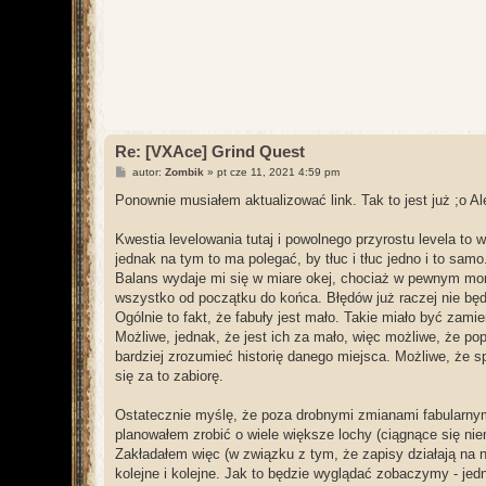
Re: [VXAce] Grind Quest
P
autor:
Zombik
»
pt cze 11, 2021 4:59 pm
o
s
Ponownie musiałem aktualizować link. Tak to jest już ;o Ale
t
Kwestia levelowania tutaj i powolnego przyrostu levela to 
jednak na tym to ma polegać, by tłuc i tłuc jedno i to samo
Balans wydaje mi się w miare okej, chociaż w pewnym mome
wszystko od początku do końca. Błędów już raczej nie będ
Ogólnie to fakt, że fabuły jest mało. Takie miało być zami
Możliwe, jednak, że jest ich za mało, więc możliwe, że po
bardziej zrozumieć historię danego miejsca. Możliwe, że s
się za to zabiorę.
Ostatecznie myślę, że poza drobnymi zmianami fabularnym
planowałem zrobić o wiele większe lochy (ciągnące się nie
Zakładałem więc (w związku z tym, że zapisy działają na 
kolejne i kolejne. Jak to będzie wyglądać zobaczymy - jed