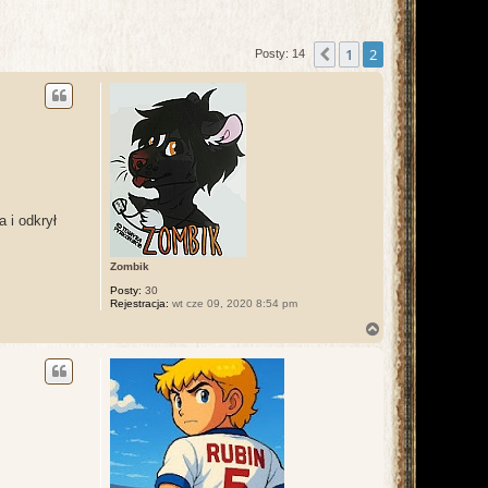
1
2
Poprzednia
Posty: 14
 i odkrył
Zombik
Posty:
30
Rejestracja:
wt cze 09, 2020 8:54 pm
N
a
g
ó
r
ę