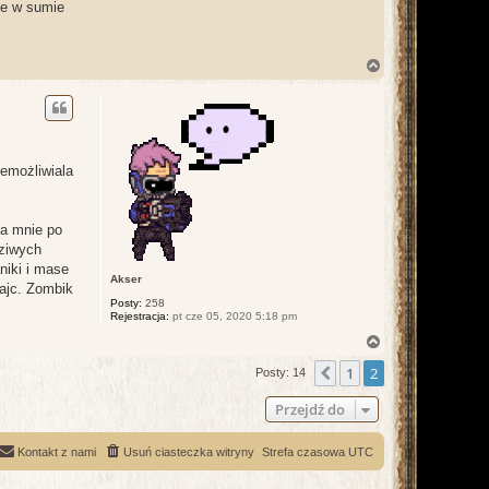
ale w sumie
N
a
g
ó
r
ę
iemożliwiala
la mnie po
dziwych
niki i mase
Akser
iajc. Zombik
Posty:
258
Rejestracja:
pt cze 05, 2020 5:18 pm
N
a
1
2
g
Poprzednia
Posty: 14
ó
r
Przejdź do
ę
Kontakt z nami
Usuń ciasteczka witryny
Strefa czasowa
UTC