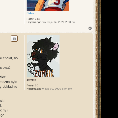
Rubin
Posty:
344
Rejestracja:
czw maja 14, 2020 2:33 pm
N
a
g
ó
r
ę
e chciał, bo
ansować
zieć.
Zombik
 można było
Posty:
30
y dokładnie
Rejestracja:
wt cze 09, 2020 8:54 pm
wki
ł.
ochy i
ięc