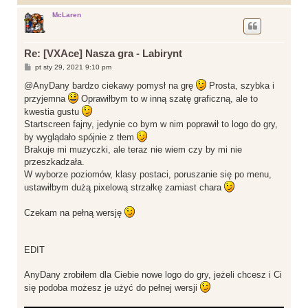
a
g
McLaren
ó
r
ę
Re: [VXAce] Nasza gra - Labirynt
P
pt sty 29, 2021 9:10 pm
o
s
@AnyDany bardzo ciekawy pomysł na grę
Prosta, szybka i
t
przyjemna
Oprawiłbym to w inną szatę graficzną, ale to
kwestia gustu
Startscreen fajny, jedynie co bym w nim poprawił to logo do gry,
by wyglądało spójnie z tłem
Brakuje mi muzyczki, ale teraz nie wiem czy by mi nie
przeszkadzała.
W wyborze poziomów, klasy postaci, poruszanie się po menu,
ustawiłbym dużą pixelową strzałkę zamiast chara
Czekam na pełną wersję
EDIT
AnyDany zrobiłem dla Ciebie nowe logo do gry, jeżeli chcesz i Ci
się podoba możesz je użyć do pełnej wersji