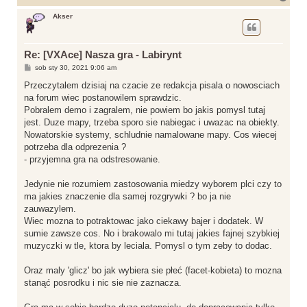
a
g
Akser
ó
r
ę
Re: [VXAce] Nasza gra - Labirynt
P
sob sty 30, 2021 9:06 am
o
s
Przeczytalem dzisiaj na czacie ze redakcja pisala o nowosciach
t
na forum wiec postanowilem sprawdzic.
Pobralem demo i zagralem, nie powiem bo jakis pomysl tutaj
jest. Duze mapy, trzeba sporo sie nabiegac i uwazac na obiekty.
Nowatorskie systemy, schludnie namalowane mapy. Cos wiecej
potrzeba dla odprezenia ?
- przyjemna gra na odstresowanie.
Jedynie nie rozumiem zastosowania miedzy wyborem plci czy to
ma jakies znaczenie dla samej rozgrywki ? bo ja nie
zauwazylem.
Wiec mozna to potraktowac jako ciekawy bajer i dodatek. W
sumie zawsze cos. No i brakowalo mi tutaj jakies fajnej szybkiej
muzyczki w tle, ktora by leciala. Pomysl o tym zeby to dodac.
Oraz maly 'glicz' bo jak wybiera sie płeć (facet-kobieta) to mozna
stanąć posrodku i nic sie nie zaznacza.