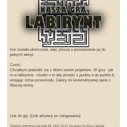
t
Gra została ukończona, więc proszę o przeniesienie jej do
pełnych wersji.
Cześć.
Chciałbym podzielić się z Wami swoim projektem. W grze - jak
to w labiryncie - chodzi o to aby przejść z punktu a do punktu b,
omijając różne przeszkody. Zależy mi konstruktywnej opinii z
Waszej strony.
Link do gry:
[Link aktywny po zalogowaniu]
Ostatnio zmieniony czw kwie 08, 2021 10:47 am przez
AnyDany
, łącznie