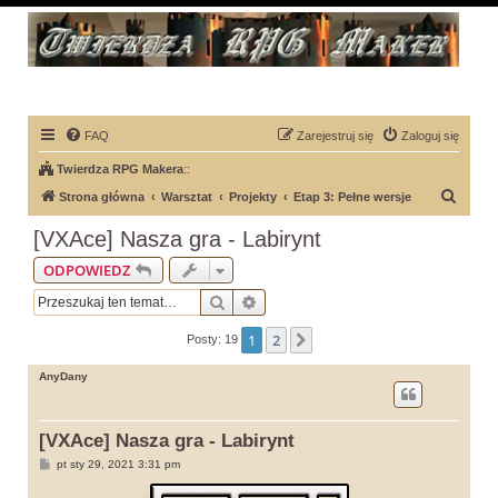
FAQ
Zarejestruj się
Zaloguj się
Twierdza RPG Makera
::
S
Strona główna
Warsztat
Projekty
Etap 3: Pełne wersje
z
[VXAce] Nasza gra - Labirynt
u
ODPOWIEDZ
k
Szukaj
Wyszukiwanie zaawansowane
a
j
1
2
Następna
Posty: 19
AnyDany
[VXAce] Nasza gra - Labirynt
P
pt sty 29, 2021 3:31 pm
o
s