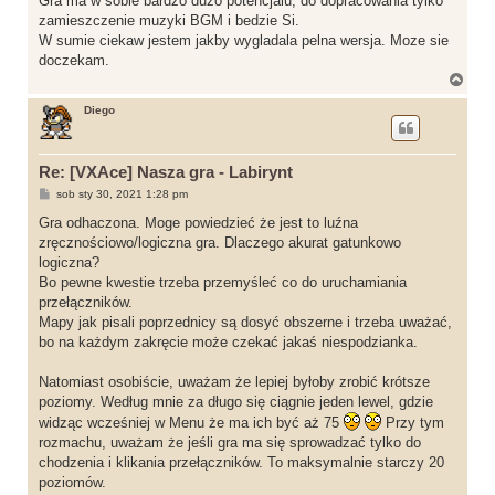
Gra ma w sobie bardzo duzo potencjalu, do dopracowania tylko
zamieszczenie muzyki BGM i bedzie Si.
W sumie ciekaw jestem jakby wygladala pelna wersja. Moze sie
doczekam.
N
a
g
Diego
ó
r
ę
Re: [VXAce] Nasza gra - Labirynt
P
sob sty 30, 2021 1:28 pm
o
s
Gra odhaczona. Moge powiedzieć że jest to luźna
t
zręcznościowo/logiczna gra. Dlaczego akurat gatunkowo
logiczna?
Bo pewne kwestie trzeba przemyśleć co do uruchamiania
przełączników.
Mapy jak pisali poprzednicy są dosyć obszerne i trzeba uważać,
bo na każdym zakręcie może czekać jakaś niespodzianka.
Natomiast osobiście, uważam że lepiej byłoby zrobić krótsze
poziomy. Według mnie za długo się ciągnie jeden lewel, gdzie
widząc wcześniej w Menu że ma ich być aż 75
Przy tym
rozmachu, uważam że jeśli gra ma się sprowadzać tylko do
chodzenia i klikania przełączników. To maksymalnie starczy 20
poziomów.