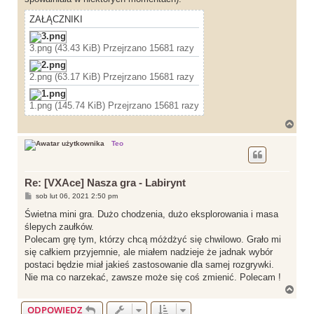
ZAŁĄCZNIKI
3.png (43.43 KiB) Przejrzano 15681 razy
2.png (63.17 KiB) Przejrzano 15681 razy
1.png (145.74 KiB) Przejrzano 15681 razy
N
a
g
Teo
ó
r
ę
Re: [VXAce] Nasza gra - Labirynt
P
sob lut 06, 2021 2:50 pm
o
s
Świetna mini gra. Dużo chodzenia, dużo eksplorowania i masa
t
ślepych zaułków.
Polecam grę tym, którzy chcą móżdżyć się chwilowo. Grało mi
się całkiem przyjemnie, ale miałem nadzieje że jadnak wybór
postaci będzie miał jakieś zastosowanie dla samej rozgrywki.
Nie ma co narzekać, zawsze może się coś zmienić. Polecam !
N
a
ODPOWIEDZ
g