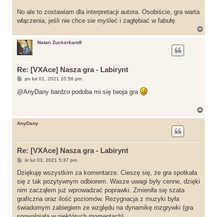
No ale to zostawiam dla interpretacji autora. Osobiście, gra warta
włączenia, jeśli nie chce sie myśleć i zagłębiać w fabułę.
N
a
g
Natan Zuckerkandl
ó
r
ę
Re: [VXAce] Nasza gra - Labirynt
P
pn lut 01, 2021 10:56 pm
o
s
@AnyDany bardzo podoba mi się twoja gra
t
N
a
g
AnyDany
ó
r
ę
Re: [VXAce] Nasza gra - Labirynt
P
śr lut 03, 2021 5:37 pm
o
s
Dziękuję wszystkim za komentarze. Cieszę się, że gra spotkała
t
się z tak pozytywnym odbiorem. Wasze uwagi były cenne, dzięki
nim zacząłem już wprowadzać poprawki. Zmieniła się szata
graficzna oraz ilość poziomów. Rezygnacja z muzyki była
świadomym zabiegiem ze względu na dynamikę rozgrywki (gra
spowalniała w niektórych momentach).