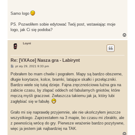
Samo logo
PS. Pozwoliłem sobie edytować Twój post, wstawiając moje
logo, jak Ci się podoba?
N
a
g
Loyni
ó
r
ę
Re: [VXAce] Nasza gra - Labirynt
P
pt sty 29, 2021 9:33 pm
o
s
Pobrałem bo mam chwile i pograłem. Mapy są bardzo obszerne,
t
długie korytarze, kolce, bramki, latające skałki i przełączniki.
Bardzo wiele się tutaj dzieje. Fajna zręcznościowa luźna gra na
zabicie czasu, by złapać oddech od fabularnych gniotów, które
męczą myśli graczowi. Zwłaszcza takiemu jak ja, który lubi
zagłębiać się w fabułę.
Grało mi się naprawdę przyjemnie, ale nie ukończyłem jeszcze
wszystkiego. Zaprzestałem na 3 mapie, bo czasu mi zbrakło, ale
z pewnością wrócę do gry. Pierwsze wrażenie bardzo pozytywne,
więc ja jestem jak najbardziej na TAK.
N