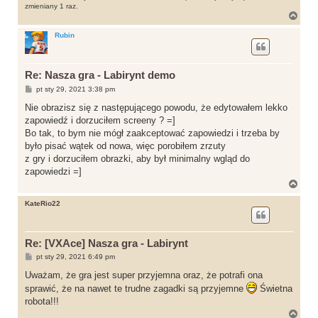
zmieniany 1 raz.
N
a
g
Rubin
ó
r
ę
Re: Nasza gra - Labirynt demo
P
pt sty 29, 2021 3:38 pm
o
s
Nie obrazisz się z następującego powodu, że edytowałem lekko
t
zapowiedź i dorzuciłem screeny ? =]
Bo tak, to bym nie mógł zaakceptować zapowiedzi i trzeba by
było pisać wątek od nowa, więc porobiłem zrzuty
z gry i dorzuciłem obrazki, aby był minimalny wgląd do
zapowiedzi =]
N
a
g
KateRio22
ó
r
ę
Re: [VXAce] Nasza gra - Labirynt
P
pt sty 29, 2021 6:49 pm
o
s
Uważam, że gra jest super przyjemna oraz, że potrafi ona
t
sprawić, że na nawet te trudne zagadki są przyjemne
Świetna
robota!!!
N