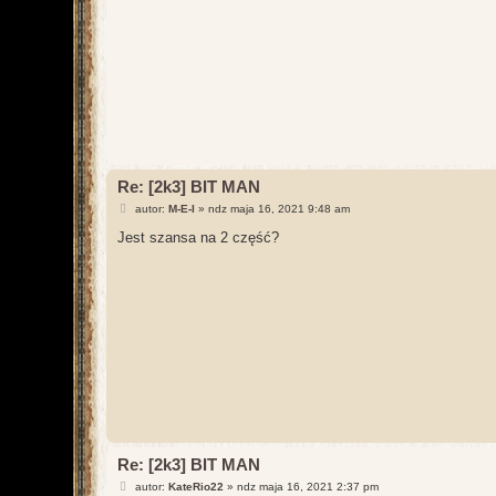
Re: [2k3] BIT MAN
P
autor:
M-E-I
»
ndz maja 16, 2021 9:48 am
o
s
Jest szansa na 2 część?
t
Re: [2k3] BIT MAN
P
autor:
KateRio22
»
ndz maja 16, 2021 2:37 pm