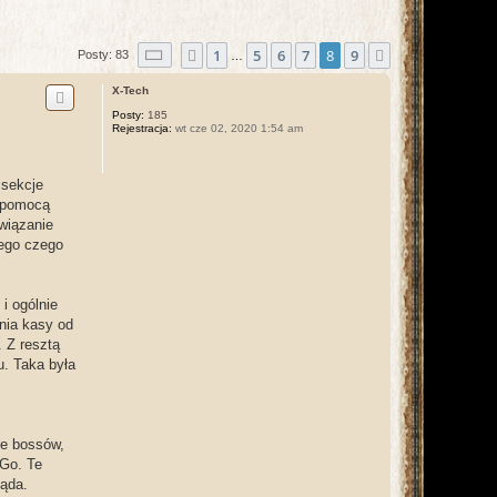
Strona
8
z
9
1
5
6
7
8
9
Poprzednia
Następna
Posty: 83
…
X-Tech
Posty:
185
Rejestracja:
wt cze 02, 2020 1:54 am
 sekcje
a pomocą
związanie
tego czego
i ogólnie
nia kasy od
. Z resztą
u. Taka była
ie bossów,
 Go. Te
ląda.