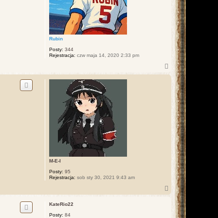
Rubin
Posty:
344
Rejestracja:
czw maja 14, 2020 2:33 pm
N
a
g
ó
r
ę
M-E-I
Posty:
95
Rejestracja:
sob sty 30, 2021 9:43 am
N
a
g
KateRio22
ó
Posty:
84
r