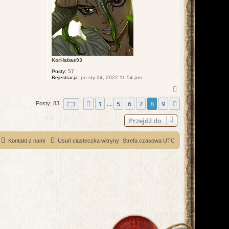
KorHabas93
Posty:
57
Rejestracja:
pn sty 24, 2022 11:54 pm
N
a
Strona
8
z
9
1
5
6
7
8
9
Poprzednia
g
Następna
Posty: 83
…
ó
r
Przejdź do
ę
Kontakt z nami
Usuń ciasteczka witryny
Strefa czasowa
UTC