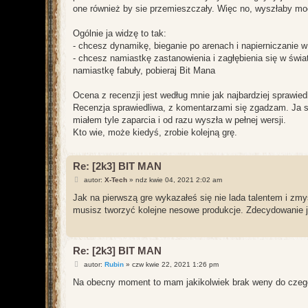
one również by sie przemieszczały. Więc no, wyszłaby m
Ogólnie ja widzę to tak:
- chcesz dynamikę, bieganie po arenach i napierniczanie w 
- chcesz namiastkę zastanowienia i zagłębienia się w świat
namiastkę fabuły, pobieraj Bit Mana
Ocena z recenzji jest według mnie jak najbardziej sprawie
Recenzja sprawiedliwa, z komentarzami się zgadzam. Ja si
miałem tyle zaparcia i od razu wyszła w pełnej wersji.
Kto wie, może kiedyś, zrobie kolejną grę.
Re: [2k3] BIT MAN
P
autor:
X-Tech
»
ndz kwie 04, 2021 2:02 am
o
s
Jak na pierwszą gre wykazałeś się nie lada talentem i zmy
t
musisz tworzyć kolejne nesowe produkcje. Zdecydowanie jak
Re: [2k3] BIT MAN
P
autor:
Rubin
»
czw kwie 22, 2021 1:26 pm
o
s
Na obecny moment to mam jakikolwiek brak weny do czego
t