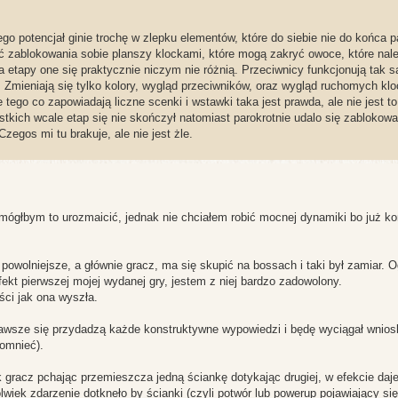
o potencjał ginie trochę w zlepku elementów, które do siebie nie do końca pa
ość zablokowania sobie planszy klockami, które mogą zakryć owoce, które nal
 etapy one się praktycznie niczym nie różnią. Przeciwnicy funkcjonują tak 
Zmieniają się tylko kolory, wygląd przeciwników, oraz wygląd ruchomych kl
 tego co zapowiadają liczne scenki i wstawki taka jest prawda, ale nie jest to 
stkich wcale etap się nie skończył natomiast parokrotnie udalo się zablokow
egos mi tu brakuje, ale nie jest żle.
mógłbym to urozmaicić, jednak nie chciałem robić mocnej dynamiki bo już ko
powolniejsze, a głównie gracz, ma się skupić na bossach i taki był zamiar. O
ekt pierwszej mojej wydanej gry, jestem z niej bardzo zadowolony.
ości jak ona wyszła.
. Zawsze się przydadzą każde konstruktywne wypowiedzi i będę wyciągał wnios
pomnieć).
 gracz pchając przemieszcza jedną ściankę dotykając drugiej, w efekcie daj
lwiek zdarzenie dotkneło by ścianki (czyli potwór lub powerup pojawiający si