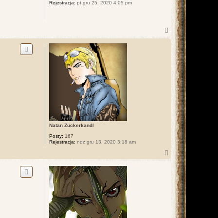
Rejestracja:
pt gru 25, 2020 4:05 pm
ę
N
a
g
ó
r
ę
Natan Zuckerkandl
Posty:
167
Rejestracja:
ndz gru 13, 2020 3:18 am
N
a
g
ó
r
ę