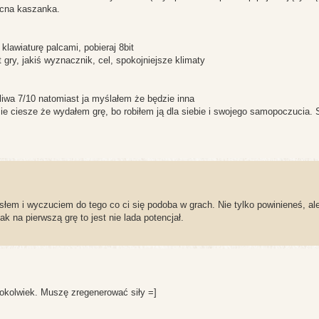
ocna kaszanka.
klawiaturę palcami, pobieraj 8bit
 gry, jakiś wyznacznik, cel, spokojniejsze klimaty
dliwa 7/10 natomiast ja myślałem że będzie inna
e ciesze że wydałem grę, bo robiłem ją dla siebie i swojego samopoczucia. 
słem i wyczuciem do tego co ci się podoba w grach. Nie tylko powinieneś, al
 na pierwszą grę to jest nie lada potencjał.
kolwiek. Muszę zregenerować siły =]