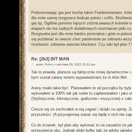
Podsumowując gra jest trochę takim Frankensteinem, któreg
dla mnie samej rozgrywce brakuje polotu i szlifu. Możliw
grę itp, Ogólnie pomimo fajnych zróżnicowanych kolorów na
etapach nie ma żadnych dodatkowych urozmaicen póki co. 
Rozgrywka jest dla mnie bardzo przeciętna i ginie w polocie
się pozbierać te owocki choć parokrotnie po zebraniu wszy
możliwośc zebrania owoców klockami. Czy taki był plan ? Cz
Re: [2k3] BIT MAN
P
autor:
Rubin
»
sob kwie 03, 2021 11:01 pm
o
s
Tak to prawda, plansze są faktycznie mniej dynamiczme i 
t
bym został zalany twoimi wypowiedziami że to klon 8bit.
Areny miałe takie być. Planowałem to od początku by były 
wykonałem w 100% tak jak sobie to zaplanowałem i jako ef
(Stylistycznie, klimatycznie, graficznie i muzycznie) z cał
Ciesze się że zechciałeś w nią zagrać i dzięki za opinię
przyszłości. (A przynajmniej starać się będę o nich nie za
Co do ścianek, był plan aby wykonać to na zasadzie że jak
przesuniecie obu. Jednak efekt byłby taki że gdyby jakieko