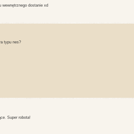
oku wewnętrznego dostanie xd
ra typu nes?
jące. Super robota!