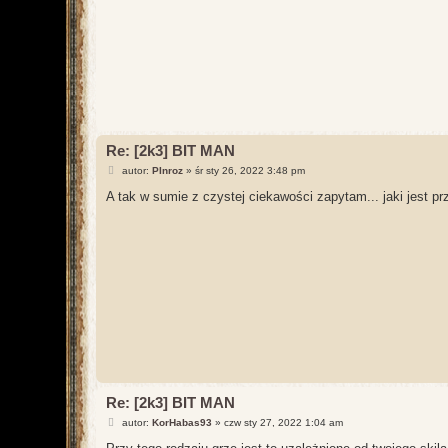
Re: [2k3] BIT MAN
P
autor:
PInroz
»
śr sty 26, 2022 3:48 pm
o
s
A tak w sumie z czystej ciekawości zapytam... jaki jest 
t
Re: [2k3] BIT MAN
P
autor:
KorHabas93
»
czw sty 27, 2022 1:04 am
o
s