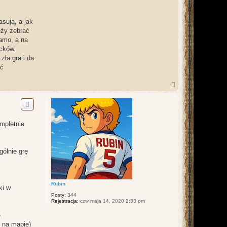
sują, a jak
eży zebrać
samo, a na
ocków.
zła gra i da
ać
N
a
g
ó
r
ę
mpletnie
gólnie grę
Rubin
ki w
Posty:
344
Rejestracja:
czw maja 14, 2020 2:33 pm
e
ę na mapie)