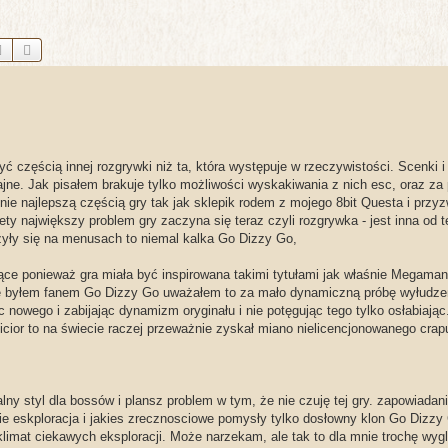
Szukaj
Wyszukiwanie zaawansowane
ć częścią innej rozgrywki niż ta, która występuje w rzeczywistości. Scenki i
fajne. Jak pisałem brakuje tylko możliwości wyskakiwania z nich esc, oraz z
mnie najlepszą częścią gry tak jak sklepik rodem z mojego 8bit Questa i przy
ety największy problem gry zaczyna się teraz czyli rozgrywka - jest inna od 
zyły się na menusach to niemal kalka Go Dizzy Go,
ące ponieważ gra miała być inspirowana takimi tytułami jak właśnie Megaman 
ie byłem fanem Go Dizzy Go uważałem to za mało dynamiczną próbę wyłudze
nowego i zabijając dynamizm oryginału i nie potęgując tego tylko osłabiając
icior to na świecie raczej przeważnie zyskał miano nielicencjonowanego crap
ny styl dla bossów i plansz problem w tym, że nie czuję tej gry. zapowiadan
e eskploracja i jakies zrecznosciowe pomysły tylko dosłowny klon Go Dizzy
limat ciekawych eksploracji. Może narzekam, ale tak to dla mnie trochę wyg