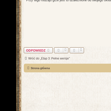
Przy tego rodzaju grze jest to uzależnione od twojego skila
t
ODPOWIEDZ
Wróć do „Etap 3: Pełne wersje”
Strona główna