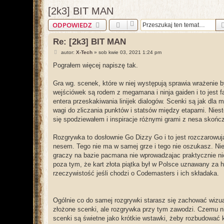
[2k3] BIT MAN
ODPOWIEDZ
Re: [2k3] BIT MAN
P
autor:
X-Tech
»
sob kwie 03, 2021 1:24 pm
o
s
Pograłem więcej napiszę tak.
t
Gra wg. scenek, które w niej występują sprawia wrażenie by
wejściówek są rodem z megamana i ninja gaiden i to jest 
entera przeskakiwania linijek dialogów. Scenki są jak dla 
wagi do zliczania punktów i statsów między etapami. Niest
się spodziewałem i inspiracje różnymi grami z nesa skońc
Rozgrywka to dosłownie Go Dizzy Go i to jest rozczarowuj
nesem. Tego nie ma w samej grze i tego nie oszukasz. N
graczy na bazie pacmana nie wprowadzajac praktycznie nic 
poza tym, że kart złota piątka był w Polsce uznawany za h
rzeczywistość jeśli chodzi o Codemasters i ich składaka.
Ogólnie co do samej rozgrywki starasz się zachować wizual
złożone scenki, ale rozgrywka przy tym zawodzi. Czemu ni
scenki są świetne jako krótkie wstawki, żeby rozbudować k