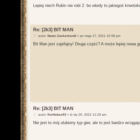
o
s
Lepiej niech Rubin nie robi 2. bo wtedy to jakiegoś krwot
t
Re: [2k3] BIT MAN
P
autor:
Natan Zuckerkandl
»
pn maja 17, 2021 10:58 pm
o
s
Bit Man jest zajefajny! Druga część? A może lepiej nowa g
t
Re: [2k3] BIT MAN
P
autor:
KorHabas93
»
śr sty 26, 2022 12:29 am
o
s
Nie jest to mój ulubiony typ gier, ale to jest bardzo wciąga
t