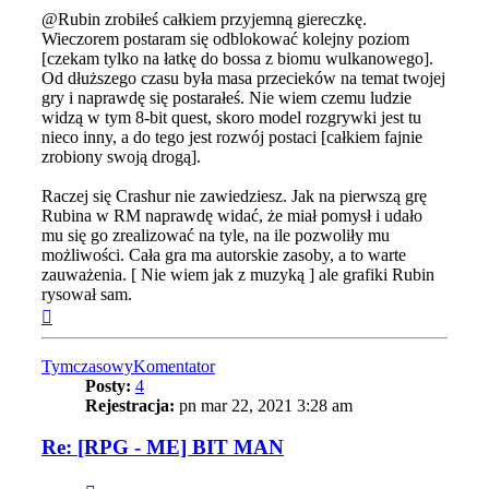
@Rubin zrobiłeś całkiem przyjemną giereczkę.
Wieczorem postaram się odblokować kolejny poziom
[czekam tylko na łatkę do bossa z biomu wulkanowego].
Od dłuższego czasu była masa przecieków na temat twojej
gry i naprawdę się postarałeś. Nie wiem czemu ludzie
widzą w tym 8-bit quest, skoro model rozgrywki jest tu
nieco inny, a do tego jest rozwój postaci [całkiem fajnie
zrobiony swoją drogą].
Raczej się Crashur nie zawiedziesz. Jak na pierwszą grę
Rubina w RM naprawdę widać, że miał pomysł i udało
mu się go zrealizować na tyle, na ile pozwoliły mu
możliwości. Cała gra ma autorskie zasoby, a to warte
zauważenia. [ Nie wiem jak z muzyką ] ale grafiki Rubin
rysował sam.
Na
górę
TymczasowyKomentator
Posty:
4
Rejestracja:
pn mar 22, 2021 3:28 am
Re: [RPG - ME] BIT MAN
Cytuj