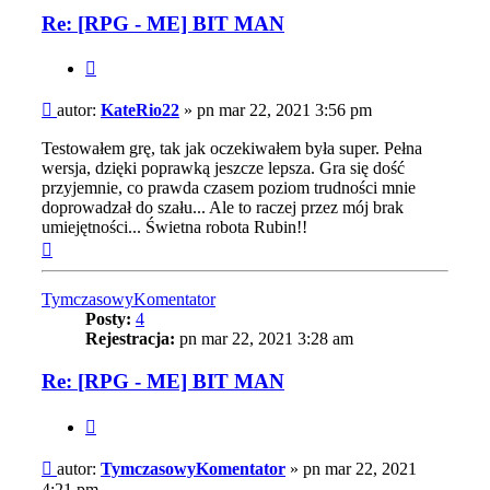
Re: [RPG - ME] BIT MAN
Cytuj
Post
autor:
KateRio22
»
pn mar 22, 2021 3:56 pm
Testowałem grę, tak jak oczekiwałem była super. Pełna
wersja, dzięki poprawką jeszcze lepsza. Gra się dość
przyjemnie, co prawda czasem poziom trudności mnie
doprowadzał do szału... Ale to raczej przez mój brak
umiejętności... Świetna robota Rubin!!
Na
górę
TymczasowyKomentator
Posty:
4
Rejestracja:
pn mar 22, 2021 3:28 am
Re: [RPG - ME] BIT MAN
Cytuj
Post
autor:
TymczasowyKomentator
»
pn mar 22, 2021
4:21 pm