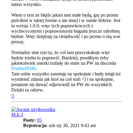
mimo wszystko.
Wiem o tym że błędy jakieś tam małe będą, grę po prostu
puściłem w takiej formie a nie innej i w sumie dobrze. Jest
to wersja 1.0.0, więc tych poprawkowych z
wychwyconymi i poprawionymi bugami jeszcze odrobinę
będzie. Więc dziękuję za cierpliwość i po prostu o nią was
proszę.
Normalny stan rzeczy, że coś tam powyskakuje więc
będzie trzeba to poprawić. Bardziej, prosiłbym żeby
jakiekolwiek usterki trafiały do mnie na PW na discorda
Rubin#9586
.
Tam sobie wszystko zanotuję na spokojnie i będę mógł też
wymienić zdania jak ktoś na coś trafi =] i na spokojnie,
postaram się dawać odpowiedź na PW do wszystkich.
Dzięki za odzew.
Na
górę
M-E-I
Posty:
95
Rejestracja:
sob sty 30, 2021 9:43 am