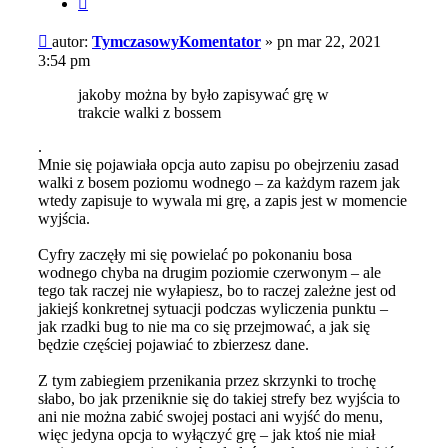
Post
autor:
TymczasowyKomentator
»
pn mar 22, 2021
3:54 pm
jakoby można by było zapisywać grę w
trakcie walki z bossem
.
Mnie się pojawiała opcja auto zapisu po obejrzeniu zasad
walki z bosem poziomu wodnego – za każdym razem jak
wtedy zapisuje to wywala mi grę, a zapis jest w momencie
wyjścia.
Cyfry zaczęły mi się powielać po pokonaniu bosa
wodnego chyba na drugim poziomie czerwonym – ale
tego tak raczej nie wyłapiesz, bo to raczej zależne jest od
jakiejś konkretnej sytuacji podczas wyliczenia punktu –
jak rzadki bug to nie ma co się przejmować, a jak się
będzie częściej pojawiać to zbierzesz dane.
Z tym zabiegiem przenikania przez skrzynki to trochę
słabo, bo jak przeniknie się do takiej strefy bez wyjścia to
ani nie można zabić swojej postaci ani wyjść do menu,
więc jedyna opcja to wyłączyć grę – jak ktoś nie miał