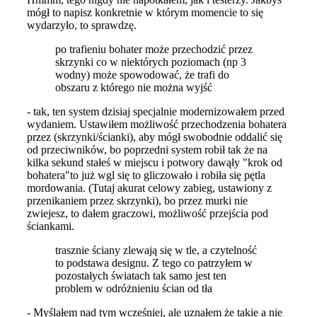
mógł to napisz konkretnie w którym momencie to się
wydarzyło, to sprawdzę.
po trafieniu bohater może przechodzić przez
skrzynki co w niektórych poziomach (np 3
wodny) może spowodować, że trafi do
obszaru z którego nie można wyjść
- tak, ten system dzisiaj specjalnie modernizowałem przed
wydaniem. Ustawiłem możliwość przechodzenia bohatera
przez (skrzynki/ścianki), aby mógł swobodnie oddalić się
od przeciwników, bo poprzedni system robił tak że na
kilka sekund stałeś w miejscu i potwory dawąły "krok od
bohatera"to już wgl się to gliczowało i robiła się pętla
mordowania. (Tutaj akurat celowy zabieg, ustawiony z
przenikaniem przez skrzynki), bo przez murki nie
zwiejesz, to dałem graczowi, możliwość przejścia pod
ściankami.
trasznie ściany zlewają się w tle, a czytelność
to podstawa designu. Z tego co patrzyłem w
pozostałych światach tak samo jest ten
problem w odróżnieniu ścian od tła
- Myślałem nad tym wcześniej, ale uznałem że takie a nie