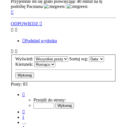
Przyjemnie mi się grało poświęcając 40 minut na tę
podróbę Pacmana
Na
górę
ODPOWIEDZ
Podgląd wydruku
Wyświetl:
Sortuj wg:
Kierunek:
Posty: 83
Strona
6
Przejdź do strony:
z
9
Poprzednia
1
…