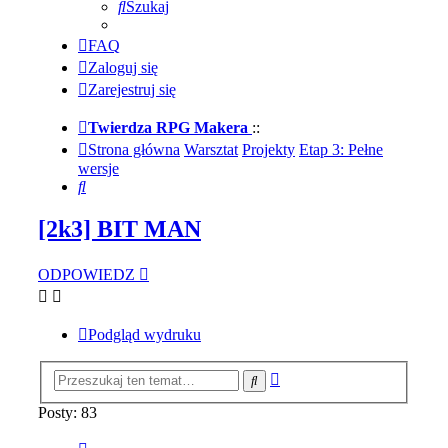
Szukaj
FAQ
Zaloguj się
Zarejestruj się
Twierdza RPG Makera
::
Strona główna
Warsztat
Projekty
Etap 3: Pełne
wersje
Szukaj
[2k3] BIT MAN
ODPOWIEDZ
Podgląd wydruku
Wyszukiwanie
Szukaj
zaawansowane
Posty: 83
Strona