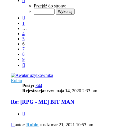
6
Przejdź do strony:
z
9
Poprzednia
1
…
4
5
6
7
8
9
Następna
Rubin
Posty:
344
Rejestracja:
czw maja 14, 2020 2:33 pm
Re: [RPG - ME] BIT MAN
Cytuj
Post
autor:
Rubin
»
ndz mar 21, 2021 10:53 pm