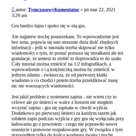
Post
autor:
TymczasowyKomentator
»
pn mar 22, 2021
3:29 am
Gra bardzo fajna i spoko się w nią gra.
Ale najpierw trochę ponarzekam. To wprowadzenie jest
bez senu, pojawia się tam strasznie duża ilość zbędnych
informacji - jeśli w tutorialu trzeba skipować nie tylko
wiadomości o tym, że postać porusza się strzałkami ale też
gratulacje, że umiesz to zrobić to doprowadza to do szału.
Cały tutorial można zmieścić na 1/2 infografikach, a
wprowadzenie z t ą księżniczką można by zmieścić w
jednym zdaniu - zwłaszcza, że od pierwszej klatki
wiadomo o co chodzi i potem trzeba przeklikiwać masę
nic nie wnoszących wiadomości.
Jest jakiś problem z systemem zapisu - nie wiem czy to
celowe ale po śmierci w walce z bossem nie mogłem
wczytać zapisu - gra się zapisała w chwili wyjścia.
Dodatkowo po pierwszej śmierci za każdym razem jak
robiłem zapis podczas wyjścia z gry gra się wyłączała przy
ładowaniu go z powrotem - czego nie poprawiło nawet
usunięcie i ponowne rozpakowanie gry. W związku z tym
przeszedłem tylko do końca wodnego świata i trochę