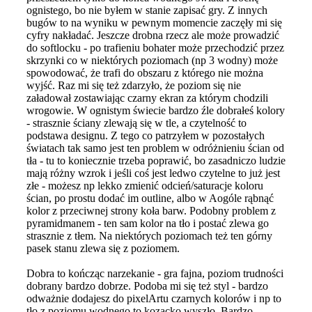
ognistego, bo nie byłem w stanie zapisać gry. Z innych
bugów to na wyniku w pewnym momencie zaczęły mi się
cyfry nakładać. Jeszcze drobna rzecz ale może prowadzić
do softlocku - po trafieniu bohater może przechodzić przez
skrzynki co w niektórych poziomach (np 3 wodny) może
spowodować, że trafi do obszaru z którego nie można
wyjść. Raz mi się też zdarzyło, że poziom się nie
załadował zostawiając czarny ekran za którym chodzili
wrogowie. W ognistym świecie bardzo źle dobrałeś kolory
- strasznie ściany zlewają się w tle, a czytelność to
podstawa designu. Z tego co patrzyłem w pozostałych
światach tak samo jest ten problem w odróżnieniu ścian od
tła - tu to koniecznie trzeba poprawić, bo zasadniczo ludzie
mają różny wzrok i jeśli coś jest ledwo czytelne to już jest
złe - możesz np lekko zmienić odcień/saturacje koloru
ścian, po prostu dodać im outline, albo w Aogóle rąbnąć
kolor z przeciwnej strony koła barw. Podobny problem z
pyramidmanem - ten sam kolor na tło i postać zlewa go
strasznie z tłem. Na niektórych poziomach też ten górny
pasek stanu zlewa się z poziomem.
Dobra to kończąc narzekanie - gra fajna, poziom trudności
dobrany bardzo dobrze. Podoba mi się też styl - bardzo
odważnie dodajesz do pixelArtu czarnych kolorów i np to
tło z poziomu wodnego to kozacko wyszło. Bardzo