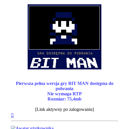
== == ==
Pierwsza pełna wersja gry BIT MAN dostępna do
pobrania
Nie wymaga RTP
Rozmiar: 75,4mb
== == ==
[Link aktywny po zalogowaniu]
Na
górę