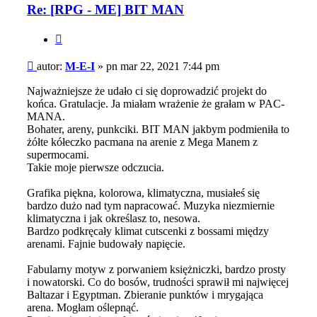
Re: [RPG - ME] BIT MAN
Cytuj
Post
autor:
M-E-I
»
pn mar 22, 2021 7:44 pm
Najważniejsze że udało ci się doprowadzić projekt do
końca. Gratulacje. Ja miałam wrażenie że grałam w PAC-
MANA.
Bohater, areny, punkciki. BIT MAN jakbym podmieniła to
żółte kółeczko pacmana na arenie z Mega Manem z
supermocami.
Takie moje pierwsze odczucia.
Grafika piękna, kolorowa, klimatyczna, musiałeś się
bardzo dużo nad tym napracować. Muzyka niezmiernie
klimatyczna i jak określasz to, nesowa.
Bardzo podkręcały klimat cutscenki z bossami między
arenami. Fajnie budowały napięcie.
Fabularny motyw z porwaniem księżniczki, bardzo prosty
i nowatorski. Co do bosów, trudności sprawił mi najwięcej
Baltazar i Egyptman. Zbieranie punktów i mrygająca
arena. Mogłam oślepnąć.