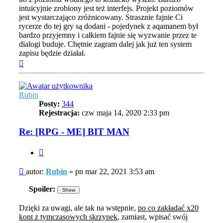
intuicyjnie zrobiony jest też interfejs. Projekt poziomów
jest wystarczająco zróżnicowany. Strasznie fajnie Ci
rycerze do tej gry są dodani - pojedynek z aqamanem był
bardzo przyjemny i całkiem fajnie się wyzwanie przez te
dialogi buduje. Chętnie zagram dalej jak już ten system
zapisu będzie działał.
Na
górę
Rubin
Posty:
344
Rejestracja:
czw maja 14, 2020 2:33 pm
Re: [RPG - ME] BIT MAN
Cytuj
Post
autor:
Rubin
»
pn mar 22, 2021 3:53 am
Spoiler:
Dzięki za uwagi, ale tak na wstępnie,
po co zakładać x20
kont z tymczasowych skrzynek
, zamiast, wpisać swój