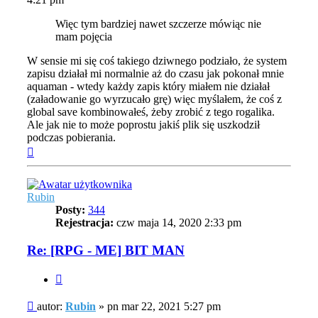
Więc tym bardziej nawet szczerze mówiąc nie
mam pojęcia
W sensie mi się coś takiego dziwnego podziało, że system
zapisu działał mi normalnie aż do czasu jak pokonał mnie
aquaman - wtedy każdy zapis który miałem nie działał
(załadowanie go wyrzucało grę) więc myślałem, że coś z
global save kombinowałeś, żeby zrobić z tego rogalika.
Ale jak nie to może poprostu jakiś plik się uszkodził
podczas pobierania.
Na
górę
Rubin
Posty:
344
Rejestracja:
czw maja 14, 2020 2:33 pm
Re: [RPG - ME] BIT MAN
Cytuj
Post
autor:
Rubin
»
pn mar 22, 2021 5:27 pm