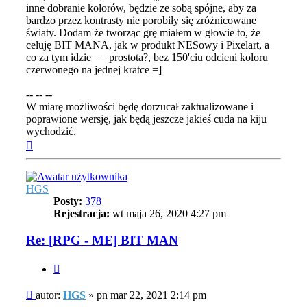
inne dobranie kolorów, będzie ze sobą spójne, aby za
bardzo przez kontrasty nie porobiły się zróżnicowane
światy. Dodam że tworząc grę miałem w głowie to, że
celuję BIT MANA, jak w produkt NESowy i Pixelart, a
co za tym idzie == prostota?, bez 150'ciu odcieni koloru
czerwonego na jednej kratce =]
-- -- --
W miarę możliwości będę dorzucał zaktualizowane i
poprawione wersję, jak będą jeszcze jakieś cuda na kiju
wychodzić.
Na
górę
HGS
Posty:
378
Rejestracja:
wt maja 26, 2020 4:27 pm
Re: [RPG - ME] BIT MAN
Cytuj
Post
autor:
HGS
»
pn mar 22, 2021 2:14 pm