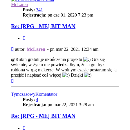
McLaren
Posty:
341
Rejestracja:
pn cze 01, 2020 7:23 pm
Re: [RPG - ME] BIT MAN
Cytuj
Post
autor:
McLaren
»
pn mar 22, 2021 12:34 am
@Rubin gratuluje ukończenia projektu
Gra się
świetnie, w życiu nie powiedziałbym, że ta gra była
robiona w rpg makerze. W wolnym czasie postaram się ją
przejść i napisać coś więcej
Dzięki
Na
górę
TymczasowyKomentator
Posty:
4
Rejestracja:
pn mar 22, 2021 3:28 am
Re: [RPG - ME] BIT MAN
Cytuj