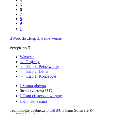
4
5
6
7
8
9
Następna
Wróć do „Etap 3: Pełne wersje”
Przejdź do
Warsztat
↳ Projekty
↳ Etap 3: Pełne wersje
↳ Etap 2: Dema
↳ Etap 1: Koncepcje
Strona główna
Strefa czasowa
UTC
Usuń ciasteczka witryny
Kontakt z nami
Technologię dostarcza
phpBB
® Forum Software ©