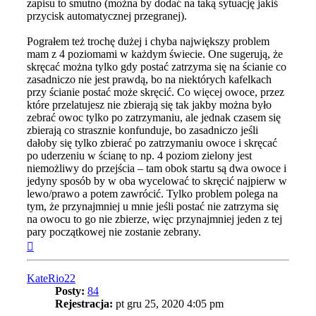
zapisu to smutno (można by dodać na taką sytuację jakiś
przycisk automatycznej przegranej).
Pograłem też trochę dużej i chyba największy problem
mam z 4 poziomami w każdym świecie. One sugerują, że
skręcać można tylko gdy postać zatrzyma się na ścianie co
zasadniczo nie jest prawdą, bo na niektórych kafelkach
przy ścianie postać może skręcić. Co więcej owoce, przez
które przelatujesz nie zbierają się tak jakby można było
zebrać owoc tylko po zatrzymaniu, ale jednak czasem się
zbierają co strasznie konfunduje, bo zasadniczo jeśli
dałoby się tylko zbierać po zatrzymaniu owoce i skręcać
po uderzeniu w ścianę to np. 4 poziom zielony jest
niemożliwy do przejścia – tam obok startu są dwa owoce i
jedyny sposób by w oba wycelować to skręcić najpierw w
lewo/prawo a potem zawrócić. Tylko problem polega na
tym, że przynajmniej u mnie jeśli postać nie zatrzyma się
na owocu to go nie zbierze, więc przynajmniej jeden z tej
pary początkowej nie zostanie zebrany.
Na
górę
KateRio22
Posty:
84
Rejestracja:
pt gru 25, 2020 4:05 pm