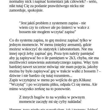
normalny nick i napisać komentarz jak człowiek? - serio,
nikt tutaj Cię za podanie prawdziwego nicku nie
zamorduje, spokojnie.
"Jest jakiś problem z systemem zapisu - nie
wiem czy to celowe ale po śmierci w walce z
bossem nie mogłem wczytać zapisu"
Co do systemu zapisu, to grę możesz zapisać tylko w
jednym momencie. W menu (między arenami), gdzie
możesz wskoczyć do statystyk i laboratorium. Nie ma
innej opcji żeby zapisać grę. Poza tym należy pamiętać
aby ją zapisywać bo o ile pamiętam w 2k3, chyba, nie ma
możliwości ustawienia automatycznego zapisu. Więc tym
bardziej nawet szczerze mówiąc nie mam pojęcia, jakoby
można by było zapisywać grę w trakcie walki z bossem ? -
dziwne i nie bardzo cię tutaj rozumiem...
Zapis wczytujesz w menu po wejściu do gry.Klikasz
"Wczytaj" i po wczytaniu pliku, odpala Ci się menu. Ale
mimo wszystko zerknę na to ponownie.
Z innych bugów to na wyniku w pewnym
momencie zaczęły mi się cyfry nakładać
Hmmm, tego nigdy nie napotkałem, jak i testerzy. Jakbyś