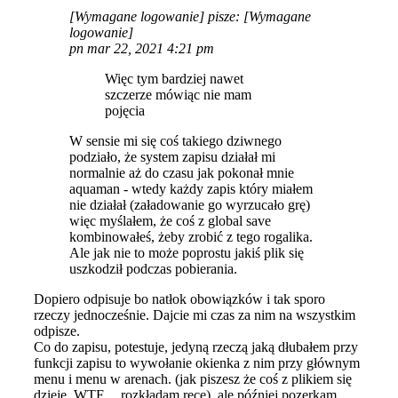
[Wymagane logowanie]
pisze:
[Wymagane
logowanie]
pn mar 22, 2021 4:21 pm
Więc tym bardziej nawet
szczerze mówiąc nie mam
pojęcia
W sensie mi się coś takiego dziwnego
podziało, że system zapisu działał mi
normalnie aż do czasu jak pokonał mnie
aquaman - wtedy każdy zapis który miałem
nie działał (załadowanie go wyrzucało grę)
więc myślałem, że coś z global save
kombinowałeś, żeby zrobić z tego rogalika.
Ale jak nie to może poprostu jakiś plik się
uszkodził podczas pobierania.
Dopiero odpisuje bo natłok obowiązków i tak sporo
rzeczy jednocześnie. Dajcie mi czas za nim na wszystkim
odpisze.
Co do zapisu, potestuje, jedyną rzeczą jaką dłubałem przy
funkcji zapisu to wywołanie okienka z nim przy głównym
menu i menu w arenach. (jak piszesz że coś z plikiem się
dzieje, WTF.... rozkłądam ręcę), ale później pozerkam