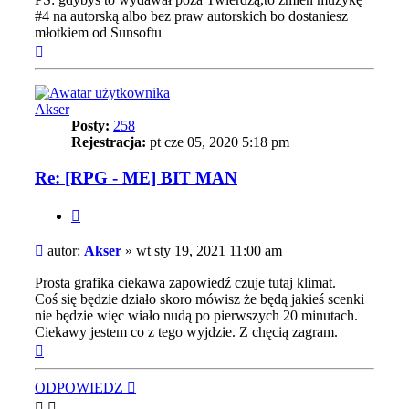
#4 na autorską albo bez praw autorskich bo dostaniesz
młotkiem od Sunsoftu
Na
górę
Akser
Posty:
258
Rejestracja:
pt cze 05, 2020 5:18 pm
Re: [RPG - ME] BIT MAN
Cytuj
Post
autor:
Akser
»
wt sty 19, 2021 11:00 am
Prosta grafika ciekawa zapowiedź czuje tutaj klimat.
Coś się będzie działo skoro mówisz że będą jakieś scenki
nie będzie więc wiało nudą po pierwszych 20 minutach.
Ciekawy jestem co z tego wyjdzie. Z chęcią zagram.
Na
górę
ODPOWIEDZ