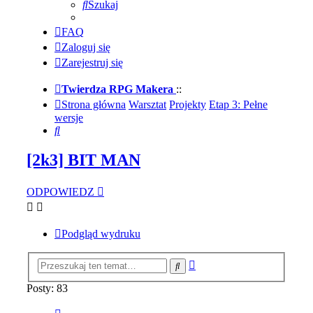
Szukaj
FAQ
Zaloguj się
Zarejestruj się
Twierdza RPG Makera
::
Strona główna
Warsztat
Projekty
Etap 3: Pełne
wersje
Szukaj
[2k3] BIT MAN
ODPOWIEDZ
Podgląd wydruku
Wyszukiwanie
Szukaj
zaawansowane
Posty: 83
Strona