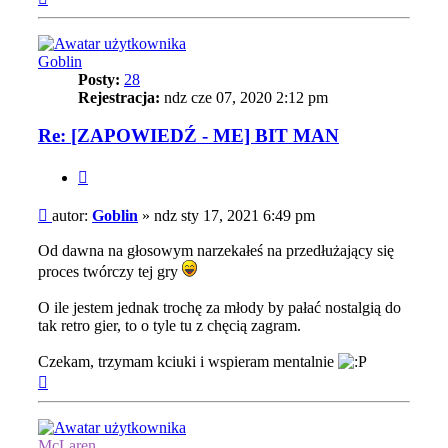
górę
Goblin
Posty:
28
Rejestracja:
ndz cze 07, 2020 2:12 pm
Re: [ZAPOWIEDŹ - ME] BIT MAN
Cytuj
Post
autor:
Goblin
»
ndz sty 17, 2021 6:49 pm
Od dawna na głosowym narzekałeś na przedłużający się
proces twórczy tej gry
O ile jestem jednak trochę za młody by pałać nostalgią do
tak retro gier, to o tyle tu z chęcią zagram.
Czekam, trzymam kciuki i wspieram mentalnie
Na
górę
McLaren