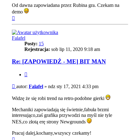
Od dawna zapowiadana przez Rubina gra. Czekam na
demo
Na
górę
Falafel
Posty:
15
Rejestracja:
sob lip 11, 2020 9:18 am
Re: [ZAPOWIEDŹ - ME] BIT MAN
Cytuj
Post
autor:
Falafel
»
ndz sty 17, 2021 4:33 pm
Widzę że się robi trend na retro-podobne gierki
Mechaniki zapowiadają się świetnie,fabuła brzmi
interesująco,zaś grafika przywodzi na myśl nie tyle
NES,co złotą erę strony Newgrounds
Pracuj dalej,kochany,wszyscy czekamy!
Na