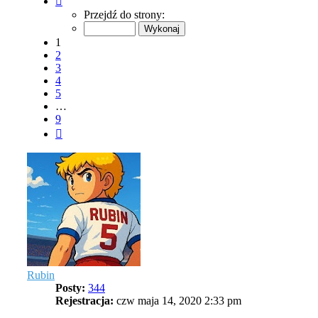
1
Przejdź do strony:
z
9
1
2
3
4
5
…
9
Następna
Rubin
Posty:
344
Rejestracja:
czw maja 14, 2020 2:33 pm