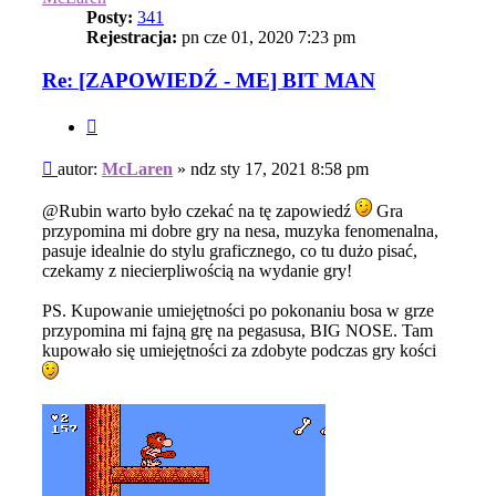
Posty:
341
Rejestracja:
pn cze 01, 2020 7:23 pm
Re: [ZAPOWIEDŹ - ME] BIT MAN
Cytuj
Post
autor:
McLaren
»
ndz sty 17, 2021 8:58 pm
@Rubin warto było czekać na tę zapowiedź
Gra
przypomina mi dobre gry na nesa, muzyka fenomenalna,
pasuje idealnie do stylu graficznego, co tu dużo pisać,
czekamy z niecierpliwością na wydanie gry!
PS. Kupowanie umiejętności po pokonaniu bosa w grze
przypomina mi fajną grę na pegasusa, BIG NOSE. Tam
kupowało się umiejętności za zdobyte podczas gry kości