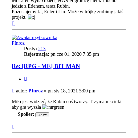
McLaren wydał dzieci, HGS Pogromcę i teraz mocno
jedzie z Edenem, teraz Rubin.
Pozostajemy Ja, Enter i Lin. Może w trójkę zrobimy jakiś
projekt.
Na
górę
PInroz
Posty:
213
Rejestracja:
pn cze 01, 2020 7:35 pm
Re: [RPG - ME] BIT MAN
Cytuj
Post
autor:
PInroz
»
pn sty 18, 2021 5:00 pm
Miło jest widzieć, że Rubin coś tworzy. Trzymam kciuki
aby gra wyszła
Spoiler:
Na
górę