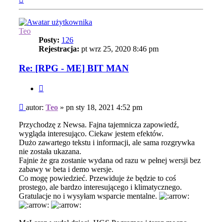
górę
Teo
Posty:
126
Rejestracja:
pt wrz 25, 2020 8:46 pm
Re: [RPG - ME] BIT MAN
Cytuj
Post
autor:
Teo
»
pn sty 18, 2021 4:52 pm
Przychodzę z Newsa. Fajna tajemnicza zapowiedź,
wygląda interesująco. Ciekaw jestem efektów.
Dużo zawartego tekstu i informacji, ale sama rozgrywka
nie została ukazana.
Fajnie że gra zostanie wydana od razu w pełnej wersji bez
zabawy w beta i demo wersje.
Co mogę powiedzieć. Przewiduje że będzie to coś
prostego, ale bardzo interesującego i klimatycznego.
Gratulacje no i wysyłam wsparcie mentalne.