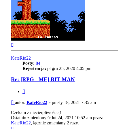
Na
górę
KateRio22
Posty:
84
Rejestracja:
pt gru 25, 2020 4:05 pm
Re: [RPG - ME] BIT MAN
Cytuj
Post
autor:
KateRio22
»
pn sty 18, 2021 7:35 am
Czekam z niecierpliwością!
Ostatnio zmieniony śr lut 24, 2021 10:52 am przez
KateRio22
, łącznie zmieniany 2 razy.
Na