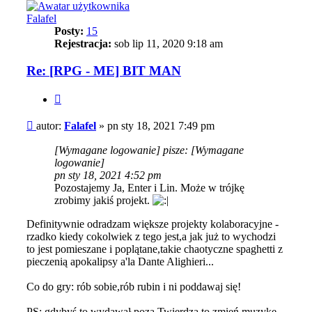
Falafel
Posty:
15
Rejestracja:
sob lip 11, 2020 9:18 am
Re: [RPG - ME] BIT MAN
Cytuj
Post
autor:
Falafel
»
pn sty 18, 2021 7:49 pm
[Wymagane logowanie]
pisze:
[Wymagane
logowanie]
pn sty 18, 2021 4:52 pm
Pozostajemy Ja, Enter i Lin. Może w trójkę
zrobimy jakiś projekt.
Definitywnie odradzam większe projekty kolaboracyjne -
rzadko kiedy cokolwiek z tego jest,a jak już to wychodzi
to jest pomieszane i poplątane,takie chaotyczne spaghetti z
pieczenią apokalipsy a'la Dante Alighieri...
Co do gry: rób sobie,rób rubin i ni poddawaj się!
PS: gdybyś to wydawał poza Twierdzą,to zmień muzykę