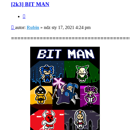
[2k3] BIT MAN
Cytuj
Post
autor:
Rubin
»
ndz sty 17, 2021 4:24 pm
=====================================