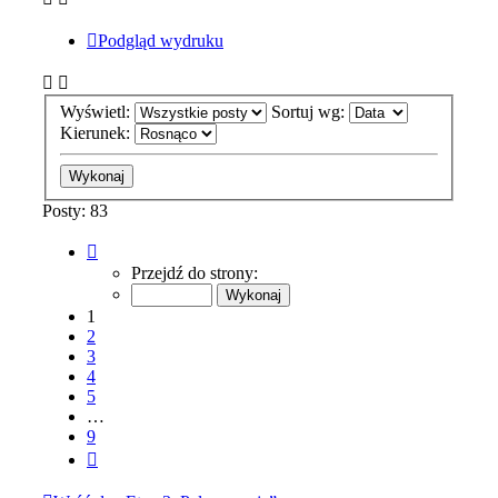
Podgląd wydruku
Wyświetl:
Sortuj wg:
Kierunek:
Posty: 83
Strona
1
Przejdź do strony:
z
9
1
2
3
4
5
…
9
Następna