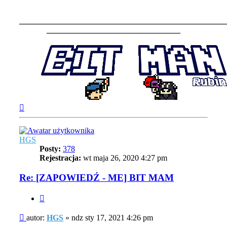
___________________________________________________
_________________________________
Na
górę
HGS
Posty:
378
Rejestracja:
wt maja 26, 2020 4:27 pm
Re: [ZAPOWIEDŹ - ME] BIT MAM
Cytuj
Post
autor:
HGS
»
ndz sty 17, 2021 4:26 pm