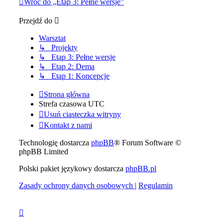
Wróć do „Etap 3: Pełne wersje”
Przejdź do
Warsztat
↳ Projekty
↳ Etap 3: Pełne wersje
↳ Etap 2: Dema
↳ Etap 1: Koncepcje
Strona główna
Strefa czasowa
UTC
Usuń ciasteczka witryny
Kontakt z nami
Technologię dostarcza
phpBB
® Forum Software ©
phpBB Limited
Polski pakiet językowy dostarcza
phpBB.pl
Zasady ochrony danych osobowych
|
Regulamin