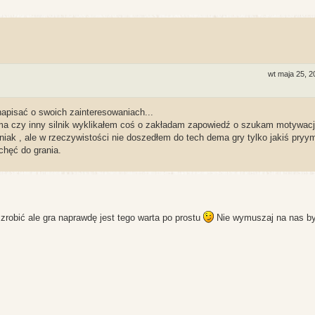
wt maja 25, 
napisać o swoich zainteresowaniach...
 rma czy inny silnik wyklikałem coś o zakładam zapowiedź o szukam motywacj
niak , ale w rzeczywistości nie doszedłem do tech dema gry tylko jakiś pryy
chęć do grania.
zrobić ale gra naprawdę jest tego warta po prostu
Nie wymuszaj na nas b