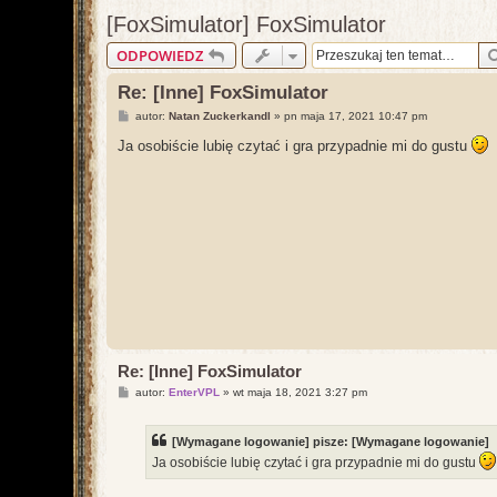
[FoxSimulator] FoxSimulator
ODPOWIEDZ
Re: [Inne] FoxSimulator
P
autor:
Natan Zuckerkandl
»
pn maja 17, 2021 10:47 pm
o
s
Ja osobiście lubię czytać i gra przypadnie mi do gustu
t
Re: [Inne] FoxSimulator
P
autor:
EnterVPL
»
wt maja 18, 2021 3:27 pm
o
s
t
[Wymagane logowanie]
pisze:
[Wymagane logowanie]
Ja osobiście lubię czytać i gra przypadnie mi do gustu