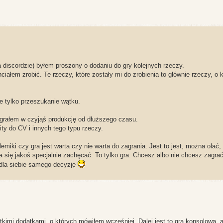
 discordzie) byłem proszony o dodaniu do gry kolejnych rzeczy.
ciałem zrobić. Te rzeczy, które zostały mi do zrobienia to głównie rzeczy, o k
e tylko przeszukanie wątku.
grałem w czyjąś produkcję od dłuższego czasu.
ity do CV i innych tego typu rzeczy.
lemiki czy gra jest warta czy nie warta do zagrania. Jest to jest, można olać
a się jakoś specjalnie zachęcać. To tylko gra. Chcesz albo nie chcesz zagrać
 dla siebie samego decyzję
kimi dodatkami, o których mówiłem wcześniej. Dalej jest to gra konsolowa, 