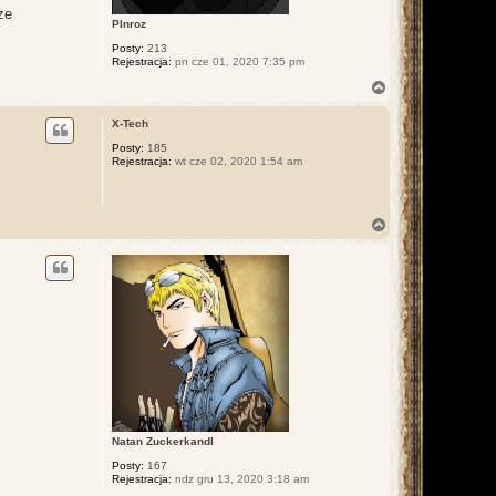
ze
PInroz
Posty:
213
Rejestracja:
pn cze 01, 2020 7:35 pm
N
a
g
X-Tech
ó
r
Posty:
185
Rejestracja:
wt cze 02, 2020 1:54 am
ę
N
a
g
ó
r
ę
Natan Zuckerkandl
Posty:
167
Rejestracja:
ndz gru 13, 2020 3:18 am