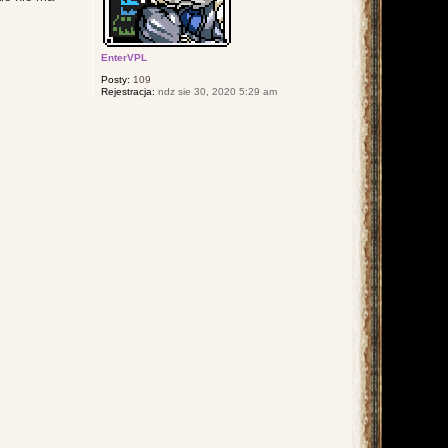
EnterVPL
Posty:
109
Rejestracja:
ndz sie 30, 2020 5:29 am