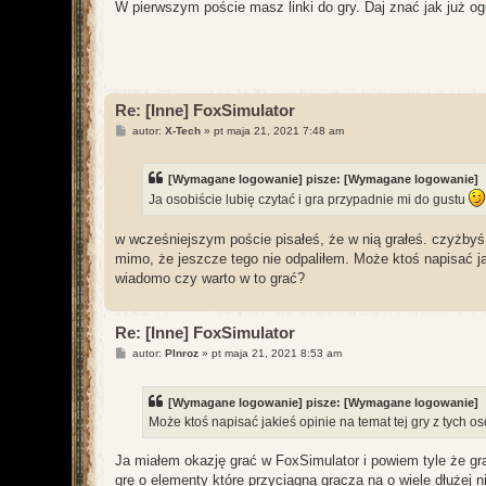
W pierwszym poście masz linki do gry. Daj znać jak już o
Re: [Inne] FoxSimulator
P
autor:
X-Tech
»
pt maja 21, 2021 7:48 am
o
s
t
[Wymagane logowanie]
pisze:
[Wymagane logowanie]
Ja osobiście lubię czytać i gra przypadnie mi do gustu
w wcześniejszym poście pisałeś, że w nią grałeś. czyżbyś 
mimo, że jeszcze tego nie odpaliłem. Może ktoś napisać ja
wiadomo czy warto w to grać?
Re: [Inne] FoxSimulator
P
autor:
PInroz
»
pt maja 21, 2021 8:53 am
o
s
t
[Wymagane logowanie]
pisze:
[Wymagane logowanie]
Może ktoś napisać jakieś opinie na temat tej gry z tych
Ja miałem okazję grać w FoxSimulator i powiem tyle że gr
grę o elementy które przyciągną gracza na o wiele dłużej 