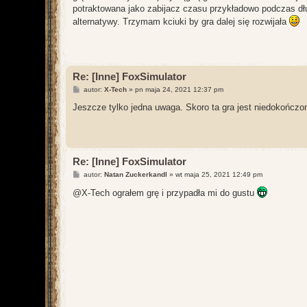
potraktowana jako zabijacz czasu przykładowo podczas dł
alternatywy. Trzymam kciuki by gra dalej się rozwijała
Re: [Inne] FoxSimulator
P
autor:
X-Tech
»
pn maja 24, 2021 12:37 pm
o
s
Jeszcze tylko jedna uwaga. Skoro ta gra jest niedokończ
t
Re: [Inne] FoxSimulator
P
autor:
Natan Zuckerkandl
»
wt maja 25, 2021 12:49 pm
o
s
@X-Tech ograłem grę i przypadła mi do gustu
t