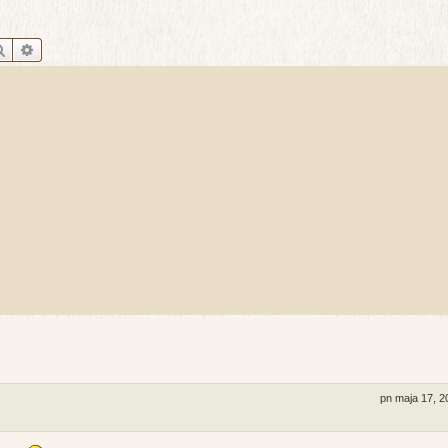
Szukaj
Wyszukiwanie zaawansowane
pn maja 17, 