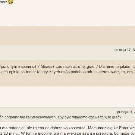
grasz
pn maja 17, 
już o tym zapomniał ? Możesz coś napisać o tej grze ? Dla mnie to jakieś fla
kieś opinie na temat tej gry z tych osób podobno tak zainteresowanych, aby 
pt maja 21,
 osób podobno tak zainteresowanych, aby było wiadomo czy warto w to grać?
a ma potencjał, ale trzeba go dobrze wykorzystać. Mam nadzieję że Enter wz
niż 10 minut. W formie mobilnej gra ma większe szanse przebicia, bo może b