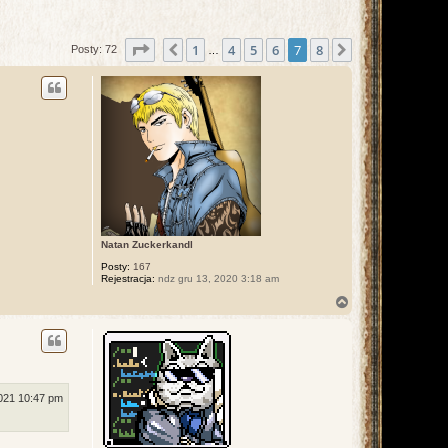
Strona
7
z
8
1
4
5
6
7
8
Poprzednia
Następna
Posty: 72
…
Natan Zuckerkandl
Posty:
167
Rejestracja:
ndz gru 13, 2020 3:18 am
N
a
g
ó
r
ę
2021 10:47 pm