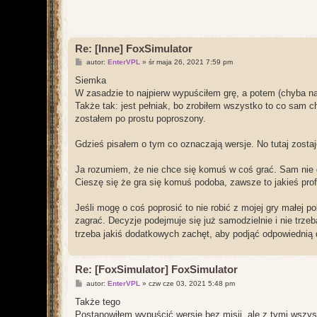
Re: [Inne] FoxSimulator
P
autor:
EnterVPL
»
śr maja 26, 2021 7:59 pm
o
s
Siemka
t
W zasadzie to najpierw wypuściłem grę, a potem (chyba na
Także tak: jest pełniak, bo zrobiłem wszystko to co sam ch
zostałem po prostu poproszony.
Gdzieś pisałem o tym co oznaczają wersje. No tutaj zostaj
Ja rozumiem, że nie chce się komuś w coś grać. Sam nie 
Cieszę się że gra się komuś podoba, zawsze to jakieś prof
Jeśli mogę o coś poprosić to nie robić z mojej gry małej po
zagrać. Decyzje podejmuje się już samodzielnie i nie trzeb
trzeba jakiś dodatkowych zachęt, aby podjąć odpowiednią
Re: [FoxSimulator] FoxSimulator
P
autor:
EnterVPL
»
czw cze 03, 2021 5:48 pm
o
s
Także tego
t
Postanowiłem wypuścić wersję bez misji, ale z tymi wszyst