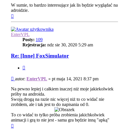
W sumie, to bardzo interesujące jak lis będzie wyglądać na
adroidzie.
Na
górę
EnterVPL
Posty:
109
Rejestracja:
ndz sie 30, 2020 5:29 am
Re: [Inne] FoxSimulator
Cytuj
Post
autor:
EnterVPL
»
pt maja 14, 2021 8:37 pm
Na pewno lepiej i całkiem inaczej niż moje jakiekolwiek
próby na androida.
Swoją drogą na razie nic więcej niż to co widać nie
zrobiłem, ale i tak jest to do napisania od 0.
To co widać to tylko próba zrobienia jakichkolwiek
animacji i grą to nie jest - sama gra będzie inną "apką"
Na