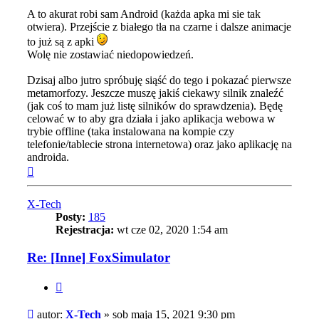
A to akurat robi sam Android (każda apka mi sie tak
otwiera). Przejście z białego tła na czarne i dalsze animacje
to już są z apki
Wolę nie zostawiać niedopowiedzeń.
Dzisaj albo jutro spróbuję siąść do tego i pokazać pierwsze
metamorfozy. Jeszcze muszę jakiś ciekawy silnik znaleźć
(jak coś to mam już listę silników do sprawdzenia). Będę
celować w to aby gra działa i jako aplikacja webowa w
trybie offline (taka instalowana na kompie czy
telefonie/tablecie strona internetowa) oraz jako aplikację na
androida.
Na
górę
X-Tech
Posty:
185
Rejestracja:
wt cze 02, 2020 1:54 am
Re: [Inne] FoxSimulator
Cytuj
Post
autor:
X-Tech
»
sob maja 15, 2021 9:30 pm