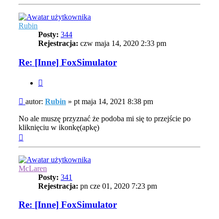
górę
Rubin
Posty:
344
Rejestracja:
czw maja 14, 2020 2:33 pm
Re: [Inne] FoxSimulator
Cytuj
Post
autor:
Rubin
»
pt maja 14, 2021 8:38 pm
No ale muszę przyznać że podoba mi się to przejście po
kliknięciu w ikonkę(apkę)
Na
górę
McLaren
Posty:
341
Rejestracja:
pn cze 01, 2020 7:23 pm
Re: [Inne] FoxSimulator