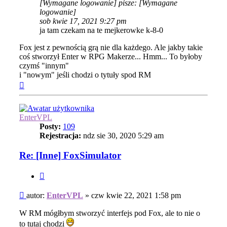
[Wymagane logowanie]
pisze:
[Wymagane
logowanie]
sob kwie 17, 2021 9:27 pm
ja tam czekam na te mejkerowke k-8-0
Fox jest z pewnością grą nie dla każdego. Ale jakby takie
coś stworzył Enter w RPG Makerze... Hmm... To byłoby
czymś "innym"
i "nowym" jeśli chodzi o tytuły spod RM
Na
górę
EnterVPL
Posty:
109
Rejestracja:
ndz sie 30, 2020 5:29 am
Re: [Inne] FoxSimulator
Cytuj
Post
autor:
EnterVPL
»
czw kwie 22, 2021 1:58 pm
W RM mógłbym stworzyć interfejs pod Fox, ale to nie o
to tutaj chodzi