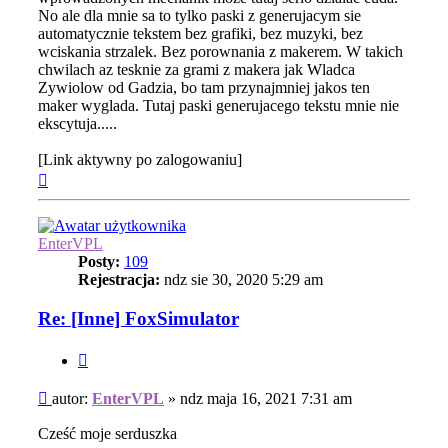
No ale dla mnie sa to tylko paski z generujacym sie
automatycznie tekstem bez grafiki, bez muzyki, bez
wciskania strzalek. Bez porownania z makerem. W takich
chwilach az tesknie za grami z makera jak Wladca
Zywiolow od Gadzia, bo tam przynajmniej jakos ten
maker wyglada. Tutaj paski generujacego tekstu mnie nie
ekscytuja.....
[Link aktywny po zalogowaniu]
Na
górę
EnterVPL
Posty:
109
Rejestracja:
ndz sie 30, 2020 5:29 am
Re: [Inne] FoxSimulator
Cytuj
Post
autor:
EnterVPL
»
ndz maja 16, 2021 7:31 am
Cześć moje serduszka