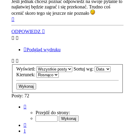
Jeśli jednak chcesz poznać odpowiedz na swoje pytanie to
najłatwiej będzie zagrać i się przekonać. Trudno coś
ocenić skoro tego się jeszcze nie poznało
Na
górę
ODPOWIEDZ
Podgląd wydruku
Wyświetl:
Sortuj wg:
Kierunek:
Posty: 72
Strona
6
Przejdź do strony:
z
8
Poprzednia
1