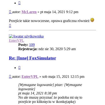
Cytuj
Post
autor:
McLaren
»
pt maja 14, 2021 9:12 pm
Przejście takie nowoczesne, oprawa graficzna również
Na
górę
EnterVPL
Posty:
109
Rejestracja:
ndz sie 30, 2020 5:29 am
Re: [Inne] FoxSimulator
Cytuj
Post
autor:
EnterVPL
»
sob maja 15, 2021 12:15 pm
[Wymagane logowanie]
pisze:
[Wymagane
logowanie]
pt maja 14, 2021 8:38 pm
No ale muszę przyznać że podoba mi się to
przejście po kliknięciu w ikonkę(apkę)