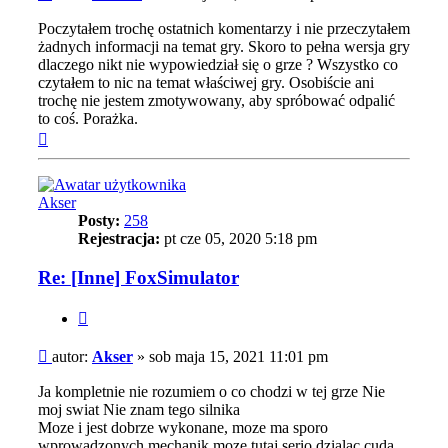
Poczytałem trochę ostatnich komentarzy i nie przeczytałem
żadnych informacji na temat gry. Skoro to pełna wersja gry
dlaczego nikt nie wypowiedział się o grze ? Wszystko co
czytałem to nic na temat właściwej gry. Osobiście ani
trochę nie jestem zmotywowany, aby spróbować odpalić
to coś. Porażka.
Na
górę
Akser
Posty:
258
Rejestracja:
pt cze 05, 2020 5:18 pm
Re: [Inne] FoxSimulator
Cytuj
Post
autor:
Akser
»
sob maja 15, 2021 11:01 pm
Ja kompletnie nie rozumiem o co chodzi w tej grze Nie
moj swiat Nie znam tego silnika
Moze i jest dobrze wykonane, moze ma sporo
wprowadzonych mechanik moze tutaj serio dzialac cuda.