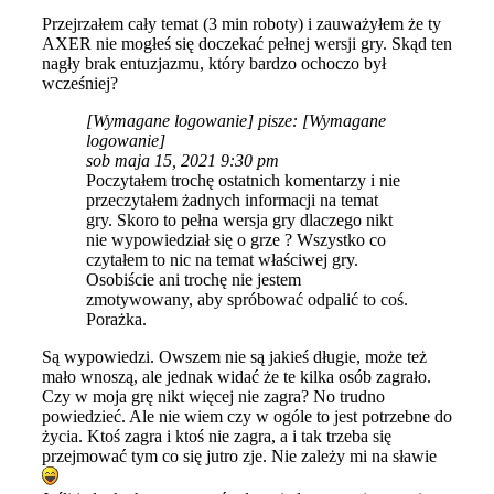
Przejrzałem cały temat (3 min roboty) i zauważyłem że ty
AXER nie mogłeś się doczekać pełnej wersji gry. Skąd ten
nagły brak entuzjazmu, który bardzo ochoczo był
wcześniej?
[Wymagane logowanie]
pisze:
[Wymagane
logowanie]
sob maja 15, 2021 9:30 pm
Poczytałem trochę ostatnich komentarzy i nie
przeczytałem żadnych informacji na temat
gry. Skoro to pełna wersja gry dlaczego nikt
nie wypowiedział się o grze ? Wszystko co
czytałem to nic na temat właściwej gry.
Osobiście ani trochę nie jestem
zmotywowany, aby spróbować odpalić to coś.
Porażka.
Są wypowiedzi. Owszem nie są jakieś długie, może też
mało wnoszą, ale jednak widać że te kilka osób zagrało.
Czy w moja grę nikt więcej nie zagra? No trudno
powiedzieć. Ale nie wiem czy w ogóle to jest potrzebne do
życia. Ktoś zagra i ktoś nie zagra, a i tak trzeba się
przejmować tym co się jutro zje. Nie zależy mi na sławie