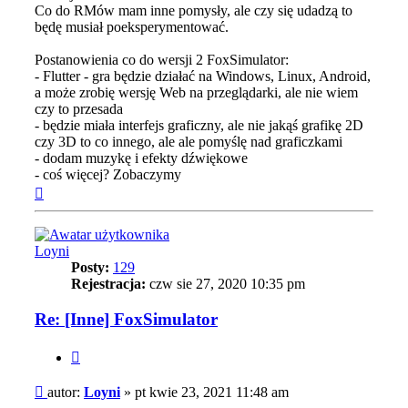
Co do RMów mam inne pomysły, ale czy się udadzą to
będę musiał poeksperymentować.
Postanowienia co do wersji 2 FoxSimulator:
- Flutter - gra będzie działać na Windows, Linux, Android,
a może zrobię wersję Web na przeglądarki, ale nie wiem
czy to przesada
- będzie miała interfejs graficzny, ale nie jakąś grafikę 2D
czy 3D to co innego, ale ale pomyślę nad graficzkami
- dodam muzykę i efekty dźwiękowe
- coś więcej? Zobaczymy
Na
górę
Loyni
Posty:
129
Rejestracja:
czw sie 27, 2020 10:35 pm
Re: [Inne] FoxSimulator
Cytuj
Post
autor:
Loyni
»
pt kwie 23, 2021 11:48 am