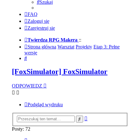
Szukaj
FAQ
Zaloguj się
Zarejestruj się
Twierdza RPG Makera
::
Strona główna
Warsztat
Projekty
Etap 3: Pełne
wersje
Szukaj
[FoxSimulator] FoxSimulator
ODPOWIEDZ
Podgląd wydruku
Wyszukiwanie
Szukaj
zaawansowane
Posty: 72
Strona