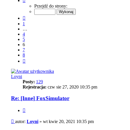
6
Przejdź do strony:
z
8
Poprzednia
1
…
4
5
6
7
8
Następna
Loyni
Posty:
129
Rejestracja:
czw sie 27, 2020 10:35 pm
Re: [Inne] FoxSimulator
Cytuj
Post
autor:
Loyni
»
wt kwie 20, 2021 10:35 pm