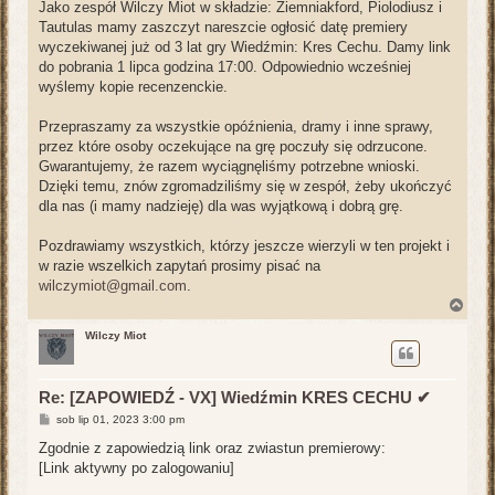
Jako zespół Wilczy Miot w składzie: Ziemniakford, Piolodiusz i
Tautulas mamy zaszczyt nareszcie ogłosić datę premiery
wyczekiwanej już od 3 lat gry Wiedźmin: Kres Cechu. Damy link
do pobrania 1 lipca godzina 17:00. Odpowiednio wcześniej
wyślemy kopie recenzenckie.
Przepraszamy za wszystkie opóźnienia, dramy i inne sprawy,
przez które osoby oczekujące na grę poczuły się odrzucone.
Gwarantujemy, że razem wyciągnęliśmy potrzebne wnioski.
Dzięki temu, znów zgromadziliśmy się w zespół, żeby ukończyć
dla nas (i mamy nadzieję) dla was wyjątkową i dobrą grę.
Pozdrawiamy wszystkich, którzy jeszcze wierzyli w ten projekt i
w razie wszelkich zapytań prosimy pisać na
wilczymiot@gmail.com
.
N
a
g
Wilczy Miot
ó
r
ę
Re: [ZAPOWIEDŹ - VX] Wiedźmin KRES CECHU ✔
P
sob lip 01, 2023 3:00 pm
o
s
Zgodnie z zapowiedzią link oraz zwiastun premierowy:
t
[Link aktywny po zalogowaniu]