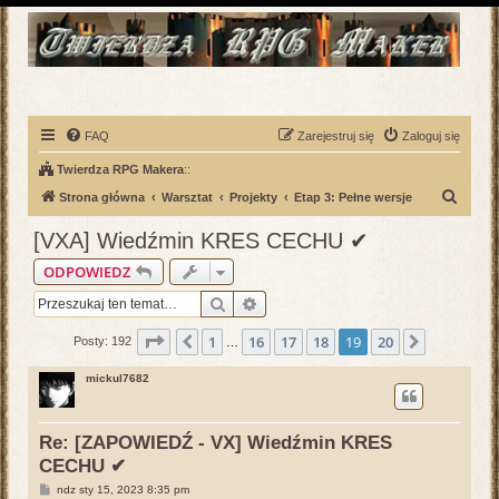
FAQ
Zarejestruj się
Zaloguj się
Twierdza RPG Makera
::
S
Strona główna
Warsztat
Projekty
Etap 3: Pełne wersje
z
[VXA] Wiedźmin KRES CECHU ✔
u
ODPOWIEDZ
k
Szukaj
Wyszukiwanie zaawansowane
a
j
Strona
19
z
20
1
16
17
18
19
20
Poprzednia
Następna
Posty: 192
…
mickul7682
Re: [ZAPOWIEDŹ - VX] Wiedźmin KRES
CECHU ✔
P
ndz sty 15, 2023 8:35 pm