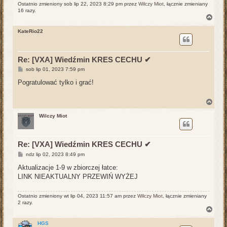
Ostatnio zmieniony sob lip 22, 2023 8:29 pm przez
Wilczy Miot
, łącznie zmieniany
16 razy.
N
a
g
KateRio22
ó
r
ę
Re: [VXA] Wiedźmin KRES CECHU ✔
P
sob lip 01, 2023 7:59 pm
o
s
Pogratulować tylko i grać!
t
N
a
g
Wilczy Miot
ó
r
ę
Re: [VXA] Wiedźmin KRES CECHU ✔
P
ndz lip 02, 2023 8:49 pm
o
s
Aktualizacje 1-9 w zbiorczej łatce:
t
LINK NIEAKTUALNY PRZEWIŃ WYŻEJ
Ostatnio zmieniony wt lip 04, 2023 11:57 am przez
Wilczy Miot
, łącznie zmieniany
2 razy.
N
a
g
HGS