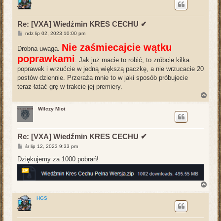
ó
r
ę
Re: [VXA] Wiedźmin KRES CECHU ✔
P
ndz lip 02, 2023 10:00 pm
o
s
Nie zaśmiecajcie wątku
Drobna uwaga.
t
poprawkami
. Jak już macie to robić, to zróbcie kilka
poprawek i wrzućcie w jedną większą paczkę, a nie wrzucacie 20
postów dziennie. Przeraża mnie to w jaki sposób próbujecie
teraz łatać grę w trakcie jej premiery.
N
a
g
Wilczy Miot
ó
r
ę
Re: [VXA] Wiedźmin KRES CECHU ✔
P
śr lip 12, 2023 9:33 pm
o
s
Dziękujemy za 1000 pobrań!
t
N
a
g
HGS
ó
r
ę