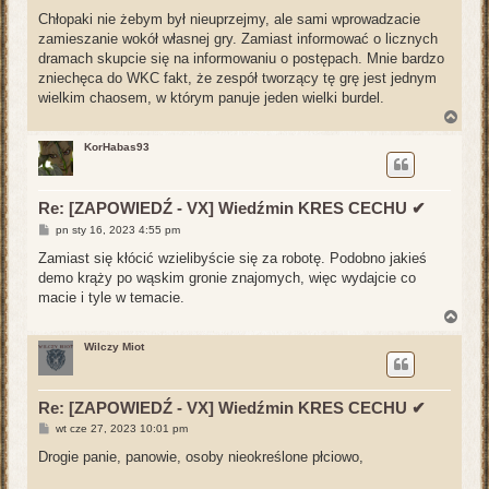
o
s
Chłopaki nie żebym był nieuprzejmy, ale sami wprowadzacie
t
zamieszanie wokół własnej gry. Zamiast informować o licznych
dramach skupcie się na informowaniu o postępach. Mnie bardzo
zniechęca do WKC fakt, że zespół tworzący tę grę jest jednym
wielkim chaosem, w którym panuje jeden wielki burdel.
N
a
g
KorHabas93
ó
r
ę
Re: [ZAPOWIEDŹ - VX] Wiedźmin KRES CECHU ✔
P
pn sty 16, 2023 4:55 pm
o
s
Zamiast się kłócić wzielibyście się za robotę. Podobno jakieś
t
demo krąży po wąskim gronie znajomych, więc wydajcie co
macie i tyle w temacie.
N
a
g
Wilczy Miot
ó
r
ę
Re: [ZAPOWIEDŹ - VX] Wiedźmin KRES CECHU ✔
P
wt cze 27, 2023 10:01 pm
o
s
Drogie panie, panowie, osoby nieokreślone płciowo,
t