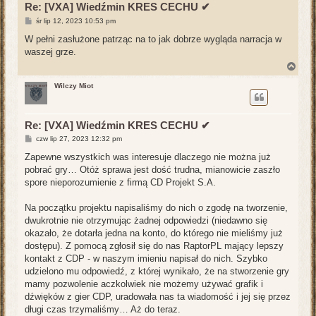
Re: [VXA] Wiedźmin KRES CECHU ✔
P
śr lip 12, 2023 10:53 pm
o
s
W pełni zasłużone patrząc na to jak dobrze wygląda narracja w
t
waszej grze.
N
a
g
Wilczy Miot
ó
r
ę
Re: [VXA] Wiedźmin KRES CECHU ✔
P
czw lip 27, 2023 12:32 pm
o
s
Zapewne wszystkich was interesuje dlaczego nie można już
t
pobrać gry… Otóż sprawa jest dość trudna, mianowicie zaszło
spore nieporozumienie z firmą CD Projekt S.A.
Na początku projektu napisaliśmy do nich o zgodę na tworzenie,
dwukrotnie nie otrzymując żadnej odpowiedzi (niedawno się
okazało, że dotarła jedna na konto, do którego nie mieliśmy już
dostępu). Z pomocą zgłosił się do nas RaptorPL mający lepszy
kontakt z CDP - w naszym imieniu napisał do nich. Szybko
udzielono mu odpowiedź, z której wynikało, że na stworzenie gry
mamy pozwolenie aczkolwiek nie możemy używać grafik i
dźwięków z gier CDP, uradowała nas ta wiadomość i jej się przez
długi czas trzymaliśmy… Aż do teraz.