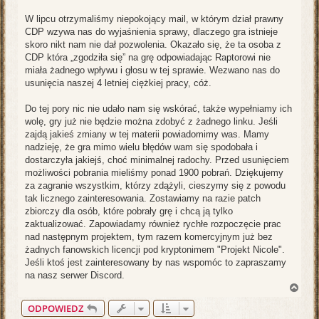
W lipcu otrzymaliśmy niepokojący mail, w którym dział prawny
CDP wzywa nas do wyjaśnienia sprawy, dlaczego gra istnieje
skoro nikt nam nie dał pozwolenia. Okazało się, że ta osoba z
CDP która „zgodziła się” na grę odpowiadając Raptorowi nie
miała żadnego wpływu i głosu w tej sprawie. Wezwano nas do
usunięcia naszej 4 letniej ciężkiej pracy, cóż.
Do tej pory nic nie udało nam się wskórać, także wypełniamy ich
wolę, gry już nie będzie można zdobyć z żadnego linku. Jeśli
zajdą jakieś zmiany w tej materii powiadomimy was. Mamy
nadzieję, że gra mimo wielu błędów wam się spodobała i
dostarczyła jakiejś, choć minimalnej radochy. Przed usunięciem
możliwości pobrania mieliśmy ponad 1900 pobrań. Dziękujemy
za zagranie wszystkim, którzy zdążyli, cieszymy się z powodu
tak licznego zainteresowania. Zostawiamy na razie patch
zbiorczy dla osób, które pobrały grę i chcą ją tylko
zaktualizować. Zapowiadamy również rychłe rozpoczęcie prac
nad następnym projektem, tym razem komercyjnym już bez
żadnych fanowskich licencji pod kryptonimem "Projekt Nicole".
Jeśli ktoś jest zainteresowany by nas wspomóc to zapraszamy
na nasz serwer Discord.
N
a
ODPOWIEDZ
g
ó