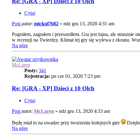
Re: [GRA - XP] Dzieci z 10 Olch
Cytuj
Post
autor:
mickul7682
»
ndz gru 13, 2020 4:31 am
Pograłem, zagrałem i przeszedłem. Gra jest fajna, ale strasznie 
w recenzji na Twierdzy. Klimat tej gry się wylewa z ekranu. Wsz
Na górę
McLaren
Posty:
341
Rejestracja:
pn cze 01, 2020 7:23 pm
Re: [GRA - XP] Dzieci z 10 Olch
Cytuj
Post
autor:
McLaren
»
ndz gru 13, 2020 4:33 am
Będę miał to na uwadze przy tworzeniu kolejnych gier
Dzięku
Na górę