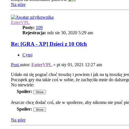
Na górę
EnterVPL
Posty:
109
Rejestracja:
ndz sie 30, 2020 5:29 am
Re: [GRA - XP] Dzieci z 10 Olch
Cytuj
Post
autor:
EnterVPL
»
pt sty 01, 2021 12:27 am
Udało mi się pograć choć troszkę i powiem i jak na tą troszkę j
Początek gry ma takie coś w sobie, że zachęciła mnie do dalszeg
No niewiele:
Spoiler:
Jeszcze chcę dodać coś, ale w spoilerze, aby nikomu nie psuć p
Spoiler:
Na górę