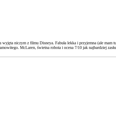
jęta niczym z filmu Disneya. Fabuła lekka i przyjemna (ale mam tuta
esamowitego. McLaren, świetna robota i ocena 7/10 jak najbardziej zasł