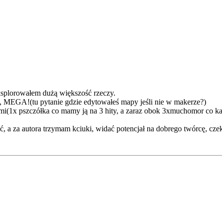
eksplorowałem dużą większość rzeczy.
, MEGA!(tu pytanie gdzie edytowałeś mapy jeśli nie w makerze?)
i(1x pszczółka co mamy ją na 3 hity, a zaraz obok 3xmuchomor co kazd
, a za autora trzymam kciuki, widać potencjał na dobrego twórcę, cze