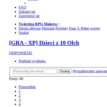
FAQ
Zaloguj się
Zarejestruj się
Twierdza RPG Makera
::
Strona główna
Warsztat
Projekty
Etap 3: Pełne wersje
Szukaj
[GRA - XP] Dzieci z 10 Olch
ODPOWIEDZ
Podgląd wydruku
Wyszukiwanie zaawa
Szukaj
Posty: 60
Poprzednia
1
2
3
4