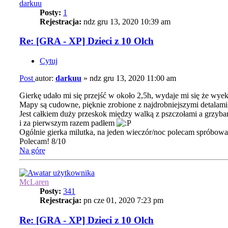
darkuu
Posty:
1
Rejestracja:
ndz gru 13, 2020 10:39 am
Re: [GRA - XP] Dzieci z 10 Olch
Cytuj
Post
autor:
darkuu
»
ndz gru 13, 2020 11:00 am
Gierkę udało mi się przejść w około 2,5h, wydaje mi się że wy
Mapy są cudowne, pięknie zrobione z najdrobniejszymi detalami
Jest całkiem duży przeskok między walką z pszczołami a grzybam
i za pierwszym razem padłem
Ogólnie gierka milutka, na jeden wieczór/noc polecam spróbować
Polecam! 8/10
Na górę
McLaren
Posty:
341
Rejestracja:
pn cze 01, 2020 7:23 pm
Re: [GRA - XP] Dzieci z 10 Olch