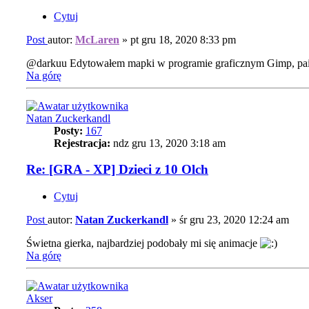
Cytuj
Post
autor:
McLaren
»
pt gru 18, 2020 8:33 pm
@darkuu Edytowałem mapki w programie graficznym Gimp, paint
Na górę
Natan Zuckerkandl
Posty:
167
Rejestracja:
ndz gru 13, 2020 3:18 am
Re: [GRA - XP] Dzieci z 10 Olch
Cytuj
Post
autor:
Natan Zuckerkandl
»
śr gru 23, 2020 12:24 am
Świetna gierka, najbardziej podobały mi się animacje
Na górę
Akser