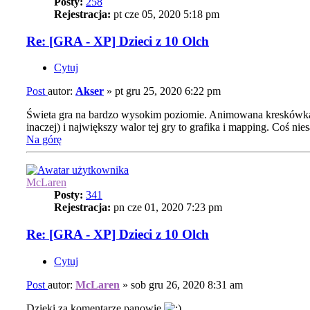
Posty:
258
Rejestracja:
pt cze 05, 2020 5:18 pm
Re: [GRA - XP] Dzieci z 10 Olch
Cytuj
Post
autor:
Akser
»
pt gru 25, 2020 6:22 pm
Świeta gra na bardzo wysokim poziomie. Animowana kreskówka wy
inaczej) i największy walor tej gry to grafika i mapping. Coś ni
Na górę
McLaren
Posty:
341
Rejestracja:
pn cze 01, 2020 7:23 pm
Re: [GRA - XP] Dzieci z 10 Olch
Cytuj
Post
autor:
McLaren
»
sob gru 26, 2020 8:31 am
Dzięki za komentarze panowie