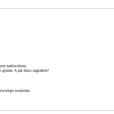
estem zadowolony.
o grania. A jak dużo zagrałem?
ierwszego wrażenia: