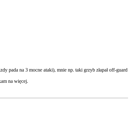
y pada na 3 mocne ataki), mnie np. taki grzyb złapał off-guard
kam na więcej.