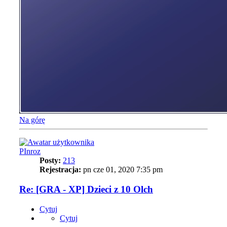
Na górę
PInroz
Posty:
213
Rejestracja:
pn cze 01, 2020 7:35 pm
Re: [GRA - XP] Dzieci z 10 Olch
Cytuj
Cytuj