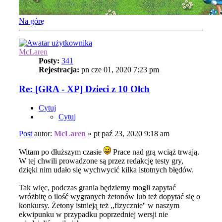
Na górę
McLaren
Posty:
341
Rejestracja:
pn cze 01, 2020 7:23 pm
Re: [GRA - XP] Dzieci z 10 Olch
Cytuj
Cytuj
Post
autor:
McLaren
»
pt paź 23, 2020 9:18 am
Witam po dłuższym czasie
Prace nad grą wciąż trwają.
W tej chwili prowadzone są przez redakcję testy gry,
dzięki nim udało się wychwycić kilka istotnych błędów.
Tak więc, podczas grania będziemy mogli zapytać
wróżbitę o ilość wygranych żetonów lub też dopytać się o
konkursy. Żetony istnieją też ,,fizycznie'' w naszym
ekwipunku w przypadku poprzedniej wersji nie