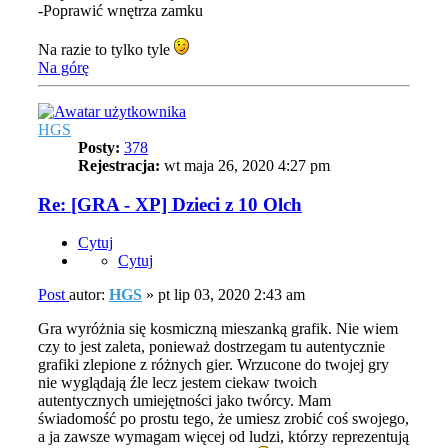
-Poprawić wnętrza zamku
Na razie to tylko tyle
Na górę
HGS
Posty:
378
Rejestracja:
wt maja 26, 2020 4:27 pm
Re: [GRA - XP] Dzieci z 10 Olch
Cytuj
Cytuj
Post
autor:
HGS
»
pt lip 03, 2020 2:43 am
Gra wyróżnia się kosmiczną mieszanką grafik. Nie wiem
czy to jest zaleta, ponieważ dostrzegam tu autentycznie
grafiki zlepione z różnych gier. Wrzucone do twojej gry
nie wyglądają źle lecz jestem ciekaw twoich
autentycznych umiejętności jako twórcy. Mam
świadomość po prostu tego, że umiesz zrobić coś swojego,
a ja zawsze wymagam więcej od ludzi, którzy reprezentują