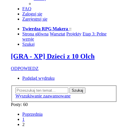
FAQ
Zaloguj się
Zarejestruj się
Twierdza RPG Makera
::
Strona główna
Warsztat
Projekty
Etap 3: Pełne
wersje
Szukaj
[GRA - XP] Dzieci z 10 Olch
ODPOWIEDZ
Podgląd wydruku
Szukaj
Wyszukiwanie zaawansowane
Posty: 60
Poprzednia
1
2