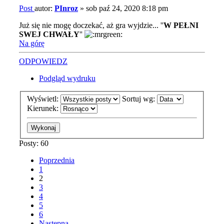
Post
autor:
PInroz
»
sob paź 24, 2020 8:18 pm
Już się nie mogę doczekać, aż gra wyjdzie... ''
W PEŁNI
SWEJ CHWAŁY
''
Na górę
ODPOWIEDZ
Podgląd wydruku
Wyświetl:
Sortuj wg:
Kierunek:
Posty: 60
Poprzednia
1
2
3
4
5
6
Następna