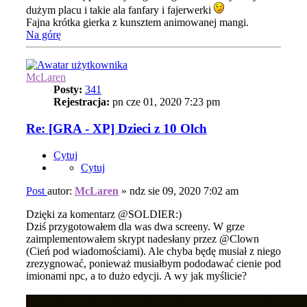
dużym placu i takie ala fanfary i fajerwerki
Fajna krótka gierka z kunsztem animowanej mangi.
Na górę
McLaren
Posty:
341
Rejestracja:
pn cze 01, 2020 7:23 pm
Re: [GRA - XP] Dzieci z 10 Olch
Cytuj
Cytuj
Post
autor:
McLaren
»
ndz sie 09, 2020 7:02 am
Dzięki za komentarz @SOLDIER:)
Dziś przygotowałem dla was dwa screeny. W grze
zaimplementowałem skrypt nadesłany przez @Clown
(Cień pod wiadomościami). Ale chyba będę musiał z niego
zrezygnować, ponieważ musiałbym pododawać cienie pod
imionami npc, a to dużo edycji. A wy jak myślicie?