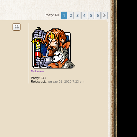
1
2
3
4
5
6
Następna
Posty: 60
McLaren
Posty:
341
Rejestracja:
pn cze 01, 2020 7:23 pm