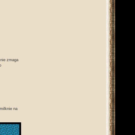
eśnie zmaga
o
milknie na