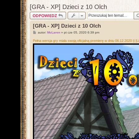
[GRA - XP] Dzieci z 10 Olch
ODPOWIEDZ
[GRA - XP] Dzieci z 10 Olch
P
autor:
McLaren
»
pt cze 05, 2020 6:39 pm
o
s
Pełna wersja gry miała swoją oficjalną premierę w dniu 06.12.2020 ||
[L
t