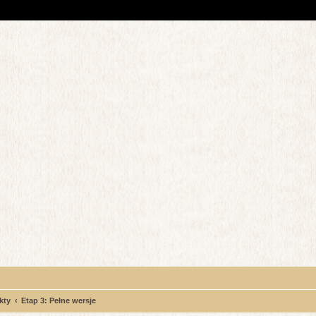
kty
Etap 3: Pełne wersje