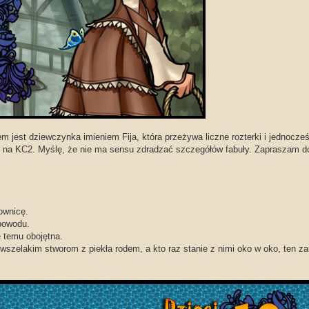
m jest dziewczynka imieniem Fija, która przeżywa liczne rozterki i jednocz
ę na KC2. Myślę, że nie ma sensu zdradzać szczegółów fabuły. Zapraszam d
ownicę.
 powodu.
 temu obojętna.
 wszelakim stworom z piekła rodem, a kto raz stanie z nimi oko w oko, ten za