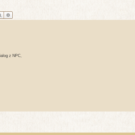
Szukaj
Wyszukiwanie zaawansowane
ialog z NPC,