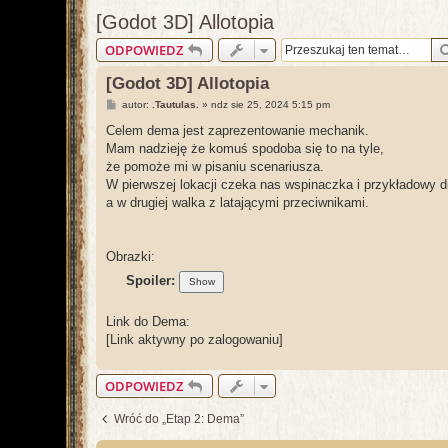
[Godot 3D] Allotopia
ODPOWIEDZ
[Godot 3D] Allotopia
P
autor:
.Tautulas.
»
ndz sie 25, 2024 5:15 pm
o
s
Celem dema jest zaprezentowanie mechanik.
t
Mam nadzieję że komuś spodoba się to na tyle,
że pomoże mi w pisaniu scenariusza.
W pierwszej lokacji czeka nas wspinaczka i przykładowy d
a w drugiej walka z latającymi przeciwnikami.
Obrazki:
Spoiler:
Link do Dema:
[Link aktywny po zalogowaniu]
ODPOWIEDZ
Wróć do „Etap 2: Dema”