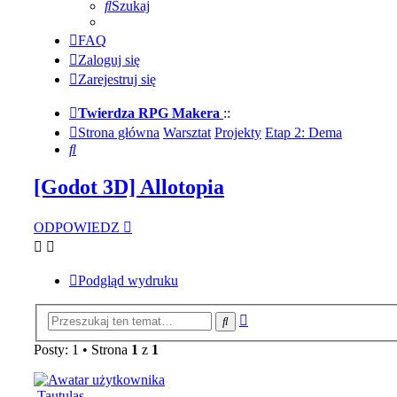
Szukaj
FAQ
Zaloguj się
Zarejestruj się
Twierdza RPG Makera
::
Strona główna
Warsztat
Projekty
Etap 2: Dema
Szukaj
[Godot 3D] Allotopia
ODPOWIEDZ
Podgląd wydruku
Wyszukiwanie
Szukaj
zaawansowane
Posty: 1 • Strona
1
z
1
.Tautulas.