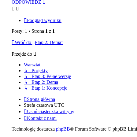
ODPOWIEDZ
Podgląd wydruku
Posty: 1 • Strona
1
z
1
Wróć do „Etap 2: Dema”
Przejdź do
Warsztat
↳ Projekty
↳ Etap 3: Pełne wersje
↳ Etap 2: Dema
↳ Etap 1: Koncepcje
Strona główna
Strefa czasowa
UTC
Usuń ciasteczka witryny
Kontakt z nami
Technologię dostarcza
phpBB
® Forum Software © phpBB Limi