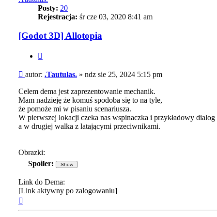
Posty:
20
Rejestracja:
śr cze 03, 2020 8:41 am
[Godot 3D] Allotopia
Cytuj
Post
autor:
.Tautulas.
»
ndz sie 25, 2024 5:15 pm
Celem dema jest zaprezentowanie mechanik.
Mam nadzieję że komuś spodoba się to na tyle,
że pomoże mi w pisaniu scenariusza.
W pierwszej lokacji czeka nas wspinaczka i przykładowy dialog
a w drugiej walka z latającymi przeciwnikami.
Obrazki:
Spoiler:
Link do Dema:
[Link aktywny po zalogowaniu]
Na
górę