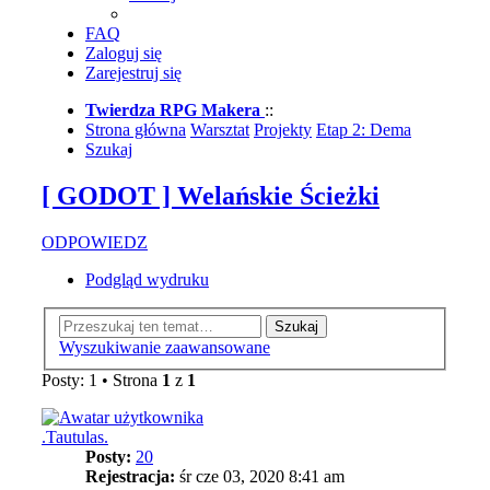
FAQ
Zaloguj się
Zarejestruj się
Twierdza RPG Makera
::
Strona główna
Warsztat
Projekty
Etap 2: Dema
Szukaj
[ GODOT ] Welańskie Ścieżki
ODPOWIEDZ
Podgląd wydruku
Szukaj
Wyszukiwanie zaawansowane
Posty: 1 • Strona
1
z
1
.Tautulas.
Posty:
20
Rejestracja:
śr cze 03, 2020 8:41 am