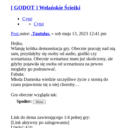
[ GODOT ] Welańskie Ścieżki
Cytuj
Cytuj
Post
autor:
.Tautulas.
»
sob maja 13, 2023 12:41 pm
Hejka,
Wlatuję krótka demonstracja gry. Obecnie pracuję nad nią
sam, przydałyby się osoby od audio, grafiki czy
scenariusza. Obecnie scenariusz mam już skończony, ale
gdyby pojawiła się osoba od scenariusza na pewno
mogłaby go podrasować.
Fabuła:
Młoda Damroka wiedzie szczęśliwe życie z siostrą do
czasu pojawienia się u niej choroby…
Gra obecnie wygląda tak:
Spoiler:
Link do dema zawierającego 1/4 pełnej gry:
[Link aktywny po zalogowaniu]
UWAGA!!!