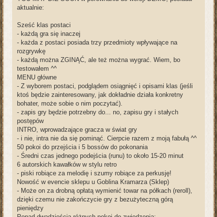
aktualnie:
Sześć klas postaci
- każdą gra się inaczej
- każda z postaci posiada trzy przedmioty wpływające na
rozgrywkę
- każdą można ZGINĄĆ, ale też można wygrać. Wiem, bo
testowałem ^^
MENU główne
- Z wyborem postaci, podglądem osiągnięć i opisami klas (jeśli
ktoś będzie zainteresowany, jak dokładnie działa konkretny
bohater, może sobie o nim poczytać).
- zapis gry będzie potrzebny do... no, zapisu gry i stałych
postępów
INTRO, wprowadzające gracza w świat gry
- i nie, intra nie da się pominąć. Cierpcie razem z moją fabułą ^^
50 pokoi do przejścia i 5 bossów do pokonania
- Średni czas jednego podejścia (runu) to około 15-20 minut
6 autorskich kawałków w stylu retro
- piski robiące za melodię i szumy robiące za perkusję!
Nowość w evencie sklepu u Goblina Kramarza (Sklep)
- Może on za drobną opłatą wymienić towar na półkach (reroll),
dzięki czemu nie zakończycie gry z bezużyteczną górą
pieniędzy
Ponad dwadzieścia różnych pokoi do zwiedzenia: