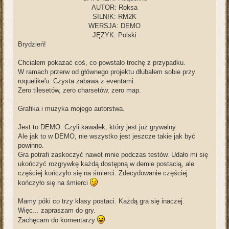
AUTOR: Roksa
SILNIK: RM2K
WERSJA: DEMO
JĘZYK: Polski
Brydzień!
Chciałem pokazać coś, co powstało trochę z przypadku.
W ramach przerw od głównego projektu dłubałem sobie przy
roquelike'u. Czysta zabawa z eventami.
Zero tilesetów, zero charsetów, zero map.
Grafika i muzyka mojego autorstwa.
Jest to DEMO. Czyli kawałek, który jest już grywalny.
Ale jak to w DEMO, nie wszystko jest jeszcze takie jak być
powinno.
Gra potrafi zaskoczyć nawet mnie podczas testów. Udało mi się
ukończyć rozgrywkę każdą dostępną w demie postacią, ale
częściej kończyło się na śmierci. Zdecydowanie częściej
kończyło się na śmierci
Mamy póki co trzy klasy postaci. Każdą gra się inaczej.
Więc... zapraszam do gry.
Zachęcam do komentarzy