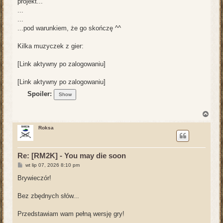
projekt...
...
...
...pod warunkiem, że go skończę ^^
Kilka muzyczek z gier:
[Link aktywny po zalogowaniu]
[Link aktywny po zalogowaniu]
Spoiler:
N
a
g
Roksa
ó
r
ę
Re: [RM2K] - You may die soon
P
wt lip 07, 2026 8:10 pm
o
s
Brywieczór!
t
Bez zbędnych słów...
Przedstawiam wam pełną wersję gry!