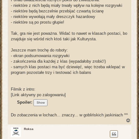
- niektóre z nich będą miały trwały wpływ na kolejne rozgrywki
- niektóre będą bezczelnie przebijać czwartą ścianę
- niektóre wywołają mały dreszczyk hazardowy
- niektóre są po prostu głupie!
Tak, gra nie jest poważna. Widać to nawet w klasach postaci, bo
znajduje się wśród nich ktoś taki jak Kulturysta.
Jeszcze mam trochę do roboty:
- ekran podsumowania rozgrywki
- zakończenia dla każdej z klas (wypadałoby zrobić!)
- samych klas postaci ma być dziewięć, więc trzeba wklepać w
program pozostałe trzy i testować ich balans
Filmik z intro:
[Link aktywny po zalogowaniu]
Spoiler:
Do zobaczenia w lochach... znaczy... w goblińskich jaskiniach ^^
N
a
g
Roksa
ó
r