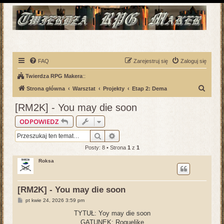
FAQ
Zarejestruj się
Zaloguj się
Twierdza RPG Makera
::
S
Strona główna
Warsztat
Projekty
Etap 2: Dema
z
[RM2K] - You may die soon
u
ODPOWIEDZ
k
Szukaj
Wyszukiwanie zaawansowane
a
Posty: 8 • Strona
1
z
1
j
Roksa
[RM2K] - You may die soon
P
pt kwie 24, 2026 3:59 pm
o
s
TYTUŁ: Yoy may die soon
t
GATUNEK: Roquelike