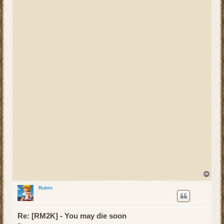
t
N
a
g
Rubin
ó
r
ę
Re: [RM2K] - You may die soon