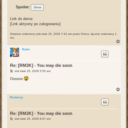
Spoiler:
Link do dema:
[Link aktywny po zalogowaniu]
Ostatnio zmieniony sob kwie 25, 2026 7:42 am przez
Roksa
, łącznie zmieniany 1
raz.
N
a
g
Rubin
ó
r
ę
Re: [RM2K] - You may die soon
P
sob kwie 25, 2026 5:55 am
o
s
Oooooo
t
N
a
g
Redakcja
ó
r
ę
Re: [RM2K] - You may die soon
P
sob kwie 25, 2026 8:07 am
o
s