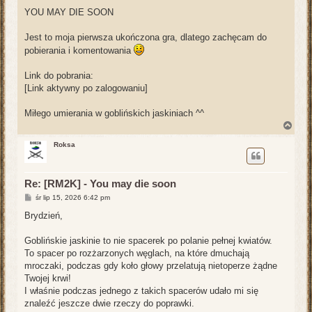
YOU MAY DIE SOON
Jest to moja pierwsza ukończona gra, dlatego zachęcam do
pobierania i komentowania
Link do pobrania:
[Link aktywny po zalogowaniu]
Miłego umierania w goblińskich jaskiniach ^^
N
a
g
Roksa
ó
r
ę
Re: [RM2K] - You may die soon
P
śr lip 15, 2026 6:42 pm
o
s
Brydzień,
t
Goblińskie jaskinie to nie spacerek po polanie pełnej kwiatów.
To spacer po rozżarzonych węglach, na które dmuchają
mroczaki, podczas gdy koło głowy przelatują nietoperze żądne
Twojej krwi!
I właśnie podczas jednego z takich spacerów udało mi się
znaleźć jeszcze dwie rzeczy do poprawki.