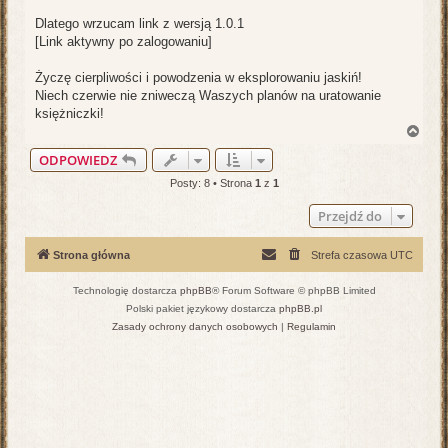
Dlatego wrzucam link z wersją 1.0.1
[Link aktywny po zalogowaniu]
Życzę cierpliwości i powodzenia w eksplorowaniu jaskiń!
Niech czerwie nie zniweczą Waszych planów na uratowanie
księżniczki!
N
a
ODPOWIEDZ
g
ó
Posty: 8 • Strona
1
z
1
r
ę
Przejdź do
Strona główna
Strefa czasowa
UTC
Technologię dostarcza
phpBB
® Forum Software © phpBB Limited
Polski pakiet językowy dostarcza
phpBB.pl
Zasady ochrony danych osobowych
|
Regulamin