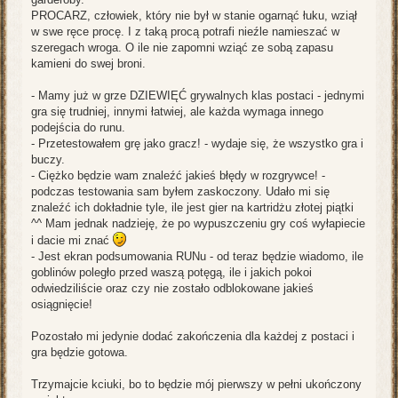
PROCARZ, człowiek, który nie był w stanie ogarnąć łuku, wziął
w swe ręce procę. I z taką procą potrafi nieźle namieszać w
szeregach wroga. O ile nie zapomni wziąć ze sobą zapasu
kamieni do swej broni.
- Mamy już w grze DZIEWIĘĆ grywalnych klas postaci - jednymi
gra się trudniej, innymi łatwiej, ale każda wymaga innego
podejścia do runu.
- Przetestowałem grę jako gracz! - wydaje się, że wszystko gra i
buczy.
- Ciężko będzie wam znaleźć jakieś błędy w rozgrywce! -
podczas testowania sam byłem zaskoczony. Udało mi się
znaleźć ich dokładnie tyle, ile jest gier na kartridżu złotej piątki
^^ Mam jednak nadzieję, że po wypuszczeniu gry coś wyłapiecie
i dacie mi znać
- Jest ekran podsumowania RUNu - od teraz będzie wiadomo, ile
goblinów poległo przed waszą potęgą, ile i jakich pokoi
odwiedziliście oraz czy nie zostało odblokowane jakieś
osiągnięcie!
Pozostało mi jedynie dodać zakończenia dla każdej z postaci i
gra będzie gotowa.
Trzymajcie kciuki, bo to będzie mój pierwszy w pełni ukończony