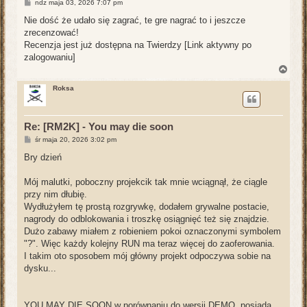
P
ndz maja 03, 2026 7:07 pm
o
s
Nie dość że udało się zagrać, te gre nagrać to i jeszcze
t
zrecenzować!
Recenzja jest już dostępna na Twierdzy
[Link aktywny po
zalogowaniu]
N
a
g
Roksa
ó
r
ę
Re: [RM2K] - You may die soon
P
śr maja 20, 2026 3:02 pm
o
s
Bry dzień
t
Mój malutki, poboczny projekcik tak mnie wciągnął, że ciągle
przy nim dłubię.
Wydłużyłem tę prostą rozgrywkę, dodałem grywalne postacie,
nagrody do odblokowania i troszkę osiągnięć też się znajdzie.
Dużo zabawy miałem z robieniem pokoi oznaczonymi symbolem
"?". Więc każdy kolejny RUN ma teraz więcej do zaoferowania.
I takim oto sposobem mój główny projekt odpoczywa sobie na
dysku...
YOU MAY DIE SOON w porównaniu do wersji DEMO, posiada