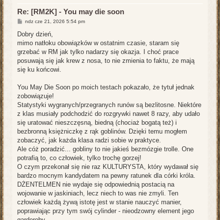
ę
Re: [RM2K] - You may die soon
P
ndz cze 21, 2026 5:54 pm
o
s
Dobry dzień,
t
mimo natłoku obowiązków w ostatnim czasie, staram się
grzebać w RM jak tylko nadarzy się okazja. I choć prace
posuwają się jak krew z nosa, to nie zmienia to faktu, że mają
się ku końcowi.
You May Die Soon po moich testach pokazało, że tytuł jednak
zobowiązuje!
Statystyki wygranych/przegranych runów są bezlitosne. Niektóre
z klas musiały podchodzić do rozgrywki nawet 8 razy, aby udało
się uratować nieszczęsną, biedną (chociaż bogatą też) i
bezbronną księżniczkę z rąk goblinów. Dzięki temu mogłem
zobaczyć, jak każda klasa radzi sobie w praktyce.
Ale cóż poradzić... gobliny to nie jakieś bezmózgie trolle. One
potrafią to, co człowiek, tylko trochę gorzej!
O czym przekonał się nie raz KULTURYSTA, który wydawał się
bardzo mocnym kandydatem na pewny ratunek dla córki króla.
DŻENTELMEN nie wydaje się odpowiednią postacią na
wojowanie w jaskiniach, lecz niech to was nie zmyli. Ten
człowiek każdą żywą istotę jest w stanie nauczyć manier,
poprawiając przy tym swój cylinder - nieodzowny element jego
garderoby.