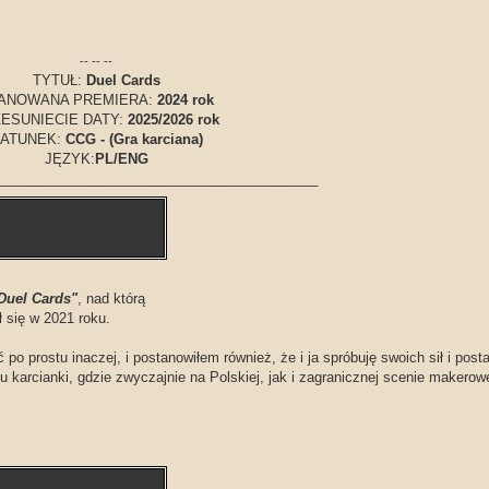
-- -- --
TYTUŁ:
Duel Cards
ANOWANA PREMIERA:
2024 rok
ESUNIECIE DATY:
2025/2026 rok
ATUNEK:
CCG - (Gra karciana)
JĘZYK:
PL/ENG
__________________________________________
Duel Cards"
, nad którą
ł się w 2021 roku.
po prostu inaczej, i postanowiłem również, że i ja spróbuję swoich sił i post
u karcianki, gdzie zwyczajnie na Polskiej, jak i zagranicznej scenie makerowe