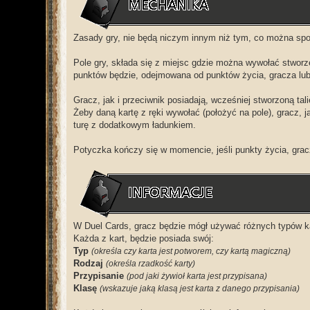
Zasady gry, nie będą niczym innym niż tym, co można spot
Pole gry, składa się z miejsc gdzie można wywołać stworz
punktów będzie, odejmowana od punktów życia, gracza lub
Gracz, jak i przeciwnik posiadają, wcześniej stworzoną talię
Żeby daną kartę z ręki wywołać (położyć na pole), gracz,
turę z dodatkowym ładunkiem.
Potyczka kończy się w momencie, jeśli punkty życia, grac
W Duel Cards, gracz będzie mógł używać różnych typów ka
Każda z kart, będzie posiada swój:
Typ
(określa czy karta jest potworem, czy kartą magiczną)
Rodzaj
(określa rzadkość karty)
Przypisanie
(pod jaki żywioł karta jest przypisana)
Klasę
(wskazuje jaką klasą jest karta z danego przypisania)