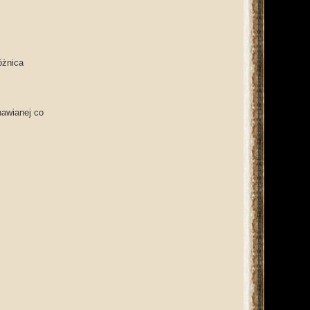
óżnica
nawianej co