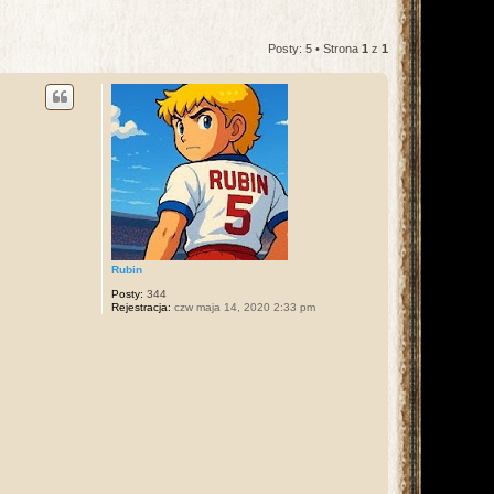
Posty: 5 • Strona
1
z
1
Rubin
Posty:
344
Rejestracja:
czw maja 14, 2020 2:33 pm