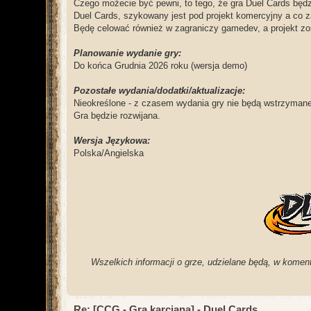
Czego możecie być pewni, to tego, że gra Duel Cards będz
Duel Cards, szykowany jest pod projekt komercyjny a co z
Będę celować również w zagraniczy gamedev, a projekt zos
Planowanie wydanie gry:
Do końca Grudnia 2026 roku (wersja demo)
Pozostałe wydania/dodatki/aktualizacje:
Nieokreślone - z czasem wydania gry nie będą wstrzymane
Gra będzie rozwijana.
Wersja Językowa:
Polska/Angielska
Wszelkich informacji o grze, udzielane będą, w komen
Re: [CCG - Gra karciana] - Duel Cards