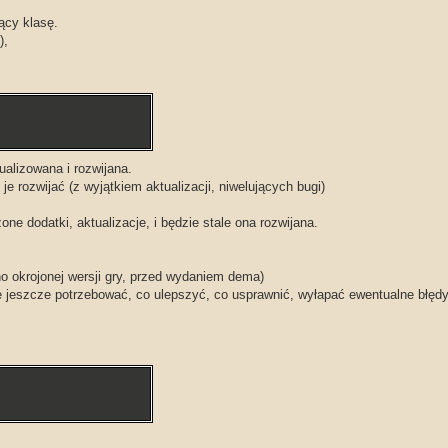
ący klasę.
),
ualizowana i rozwijana.
je rozwijać (z wyjątkiem aktualizacji, niwelujących bugi)
ne dodatki, aktualizacje, i będzie stale ona rozwijana.
 okrojonej wersji gry, przed wydaniem dema)
e jeszcze potrzebować, co ulepszyć, co usprawnić, wyłapać ewentualne błęd