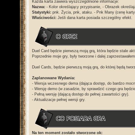
Każda karta zawiera wyszczególnione informacje:
Nazwa:
- Kolor określający przypisanie, - Obrazek określaj
Statystyki:
pnk. Życia, pnk, ataku. - Pnk Many (cenę karty
Właściwości:
Jeśli dana karta posiada szczególny efekt.
Duel Card będzie pierwszą moją grą, która będzie stale akt
Poprzednie moje gry, były tworzone i dalej zaprzestawałem 
Duel Cards, będzie pierwszą moją grą, do której będą tworzo
Zaplanowane Wydania:
- Wersja wczesnego dema (dająca dostęp, do bardzo mocno
- Wersję demo (w zasadzie, by sprawdzić czego gra będzi
- Pełną wersję (dającą dostęp do pełnej zawartości gry).
- Aktualizacje pełnej wersji gry.
Na ten moment zostało stworzone ok: