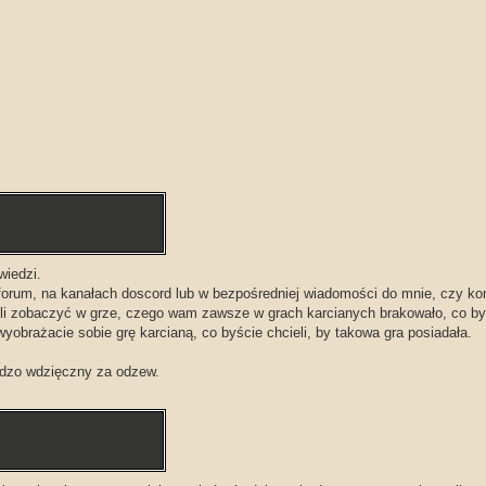
wiedzi.
na forum, na kanałach doscord lub w bezpośredniej wiadomości do mnie, czy k
eli zobaczyć w grze, czego wam zawsze w grach karcianych brakowało, co by
 wyobrażacie sobie grę karcianą, co byście chcieli, by takowa gra posiadała.
rdzo wdzięczny za odzew.