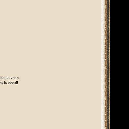
omentarzach
ście dodali