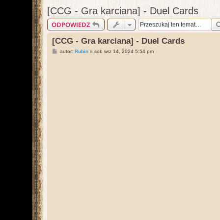
[CCG - Gra karciana] - Duel Cards
ODPOWIEDZ
[CCG - Gra karciana] - Duel Cards
P
autor:
Rubin
»
sob wrz 14, 2024 5:54 pm
o
s
t