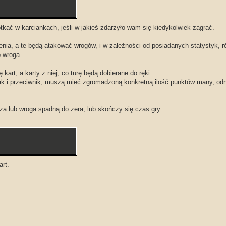
kać w karciankach, jeśli w jakieś zdarzyło wam się kiedykolwiek zagrać.
enia, a te będą atakować wrogów, i w zależności od posiadanych statystyk, r
 wroga.
 kart, a karty z niej, co turę będą dobierane do ręki.
 jak i przeciwnik, muszą mieć zgromadzoną konkretną ilość punktów many, od
za lub wroga spadną do zera, lub skończy się czas gry.
rt.