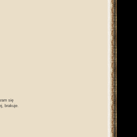
aram się
j, brakuje.