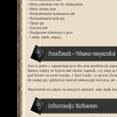
-
Menu pakietów kart do zdobywania
-
Menu sklepu kart
-
Rozbudowanie budowania talii
-
Rozbudowanie pola gry
-
Opcje gry
-
Samouczek
-
Rozpisanie informacji o grze
-
I wiele, wiele, więcej.
Jest to jeden z najważniejszych dla mnie punktów tej zapo
Bardzo zależy mi byście dali odzew, napisali, czy tutaj 
pod filmem na moim kanale, z Duel Cards, co byście chci
do swojej gry, gdybyście tworzyli własną grę karcianą, jak
Niezmiernie mi zależy na waszych opiniach, więc będę ba