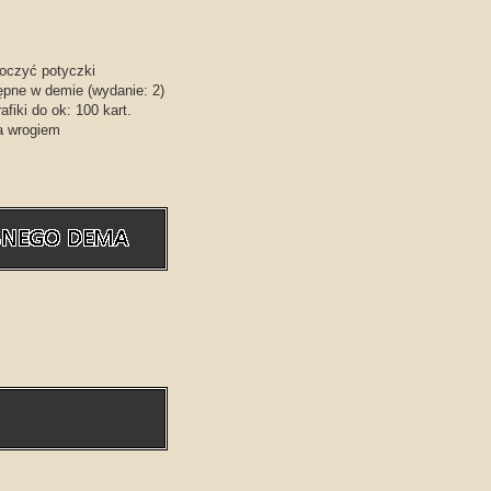
toczyć potyczki
ępne w demie (wydanie: 2)
fiki do ok: 100 kart.
a wrogiem