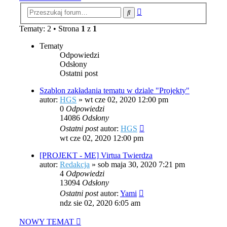
Wyszukiwanie
Szukaj
zaawansowane
Tematy: 2 • Strona
1
z
1
Tematy
Odpowiedzi
Odsłony
Ostatni post
Szablon zakładania tematu w dziale "Projekty"
autor:
HGS
»
wt cze 02, 2020 12:00 pm
0
Odpowiedzi
14086
Odsłony
Ostatni post
autor:
HGS
wt cze 02, 2020 12:00 pm
[PROJEKT - ME] Virtua Twierdza
autor:
Redakcja
»
sob maja 30, 2020 7:21 pm
4
Odpowiedzi
13094
Odsłony
Ostatni post
autor:
Yami
ndz sie 02, 2020 6:05 am
NOWY TEMAT