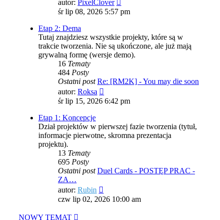
Wyświetl
autor:
PixelClover
najnowszy
śr lip 08, 2026 5:57 pm
post
Etap 2: Dema
Tutaj znajdziesz wszystkie projekty, które są w
trakcie tworzenia. Nie są ukończone, ale już mają
grywalną formę (wersje demo).
16
Tematy
484
Posty
Ostatni post
Re: [RM2K] - You may die soon
Wyświetl
autor:
Roksa
najnowszy
śr lip 15, 2026 6:42 pm
post
Etap 1: Koncepcje
Dział projektów w pierwszej fazie tworzenia (tytuł,
informacje pierwotne, skromna prezentacja
projektu).
13
Tematy
695
Posty
Ostatni post
Duel Cards - POSTĘP PRAC -
ZA…
Wyświetl
autor:
Rubin
najnowszy
czw lip 02, 2026 10:00 am
post
NOWY TEMAT