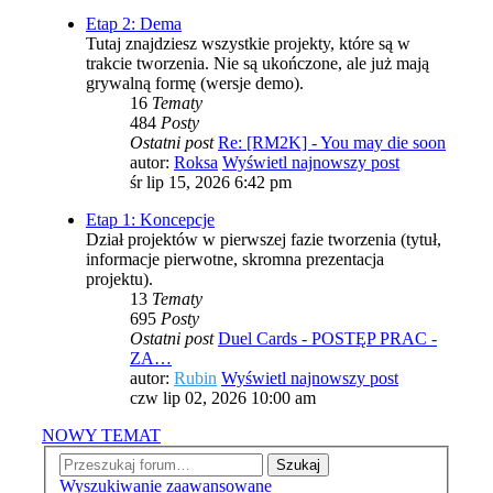
Etap 2: Dema
Tutaj znajdziesz wszystkie projekty, które są w
trakcie tworzenia. Nie są ukończone, ale już mają
grywalną formę (wersje demo).
16
Tematy
484
Posty
Ostatni post
Re: [RM2K] - You may die soon
autor:
Roksa
Wyświetl najnowszy post
śr lip 15, 2026 6:42 pm
Etap 1: Koncepcje
Dział projektów w pierwszej fazie tworzenia (tytuł,
informacje pierwotne, skromna prezentacja
projektu).
13
Tematy
695
Posty
Ostatni post
Duel Cards - POSTĘP PRAC -
ZA…
autor:
Rubin
Wyświetl najnowszy post
czw lip 02, 2026 10:00 am
NOWY TEMAT
Szukaj
Wyszukiwanie zaawansowane