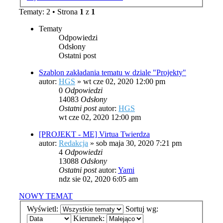
Tematy: 2 • Strona
1
z
1
Tematy
Odpowiedzi
Odsłony
Ostatni post
Szablon zakładania tematu w dziale "Projekty"
autor:
HGS
»
wt cze 02, 2020 12:00 pm
0
Odpowiedzi
14083
Odsłony
Ostatni post
autor:
HGS
wt cze 02, 2020 12:00 pm
[PROJEKT - ME] Virtua Twierdza
autor:
Redakcja
»
sob maja 30, 2020 7:21 pm
4
Odpowiedzi
13088
Odsłony
Ostatni post
autor:
Yami
ndz sie 02, 2020 6:05 am
NOWY TEMAT
Wyświetl:
Sortuj wg:
Kierunek: