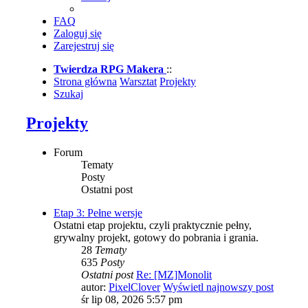
FAQ
Zaloguj się
Zarejestruj się
Twierdza RPG Makera
::
Strona główna
Warsztat
Projekty
Szukaj
Projekty
Forum
Tematy
Posty
Ostatni post
Etap 3: Pełne wersje
Ostatni etap projektu, czyli praktycznie pełny,
grywalny projekt, gotowy do pobrania i grania.
28
Tematy
635
Posty
Ostatni post
Re: [MZ]Monolit
autor:
PixelClover
Wyświetl najnowszy post
śr lip 08, 2026 5:57 pm