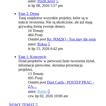
Wyświetl
autor:
PixelClover
najnowszy
śr lip 08, 2026 5:57 pm
post
Etap 2: Dema
Tutaj znajdziesz wszystkie projekty, które są w
trakcie tworzenia. Nie są ukończone, ale już mają
grywalną formę (wersje demo).
16
Tematy
484
Posty
Ostatni post
Re: [RM2K] - You may die soon
Wyświetl
autor:
Roksa
najnowszy
śr lip 15, 2026 6:42 pm
post
Etap 1: Koncepcje
Dział projektów w pierwszej fazie tworzenia (tytuł,
informacje pierwotne, skromna prezentacja
projektu).
13
Tematy
695
Posty
Ostatni post
Duel Cards - POSTĘP PRAC -
ZA…
Wyświetl
autor:
Rubin
najnowszy
czw lip 02, 2026 10:00 am
post
NOWY TEMAT