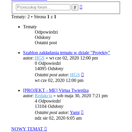
Wyszukiwanie
Szukaj
zaawansowane
Tematy: 2 • Strona
1
z
1
Tematy
Odpowiedzi
Odsłony
Ostatni post
Szablon zakładania tematu w dziale "Projekty"
autor:
HGS
»
wt cze 02, 2020 12:00 pm
0
Odpowiedzi
14095
Odsłony
Ostatni post
autor:
HGS
wt cze 02, 2020 12:00 pm
[PROJEKT - ME] Virtua Twierdza
autor:
Redakcja
»
sob maja 30, 2020 7:21 pm
4
Odpowiedzi
13104
Odsłony
Ostatni post
autor:
Yami
ndz sie 02, 2020 6:05 am
NOWY TEMAT