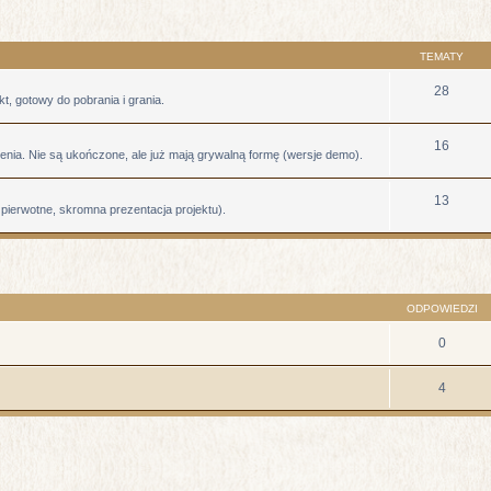
TEMATY
28
kt, gotowy do pobrania i grania.
16
rzenia. Nie są ukończone, ale już mają grywalną formę (wersje demo).
13
e pierwotne, skromna prezentacja projektu).
szukiwanie zaawansowane
ODPOWIEDZI
0
4