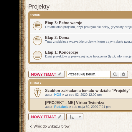
Projekty
FORUM
Etap 3: Pełne wersje
Ostatni etap projektu, czyli praktycznie pełny, grywalny proje
Etap 2: Dema
Tutaj znajdziesz wszystkie projekty, które są w trakcie two
Etap 1: Koncepcje
Dział projektów w pierwszej fazie tworzenia (tytuł, informacj
Szukaj
Wy
NOWY TEMAT
TEMATY
Szablon zakładania tematu w dziale "Projekty"
autor:
HGS
»
wt cze 02, 2020 12:00 pm
[PROJEKT - ME] Virtua Twierdza
autor:
Redakcja
»
sob maja 30, 2020 7:21 pm
NOWY TEMAT
Wróć do wykazu forów