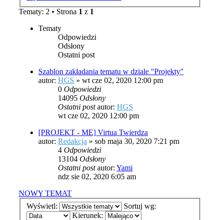
Tematy: 2 • Strona
1
z
1
Tematy
Odpowiedzi
Odsłony
Ostatni post
Szablon zakładania tematu w dziale "Projekty"
autor:
HGS
»
wt cze 02, 2020 12:00 pm
0
Odpowiedzi
14095
Odsłony
Ostatni post
autor:
HGS
wt cze 02, 2020 12:00 pm
[PROJEKT - ME] Virtua Twierdza
autor:
Redakcja
»
sob maja 30, 2020 7:21 pm
4
Odpowiedzi
13104
Odsłony
Ostatni post
autor:
Yami
ndz sie 02, 2020 6:05 am
NOWY TEMAT
Wyświetl:
Sortuj wg:
Kierunek: