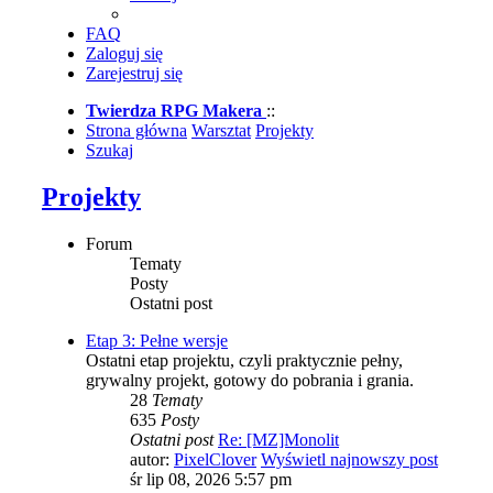
FAQ
Zaloguj się
Zarejestruj się
Twierdza RPG Makera
::
Strona główna
Warsztat
Projekty
Szukaj
Projekty
Forum
Tematy
Posty
Ostatni post
Etap 3: Pełne wersje
Ostatni etap projektu, czyli praktycznie pełny,
grywalny projekt, gotowy do pobrania i grania.
28
Tematy
635
Posty
Ostatni post
Re: [MZ]Monolit
autor:
PixelClover
Wyświetl najnowszy post
śr lip 08, 2026 5:57 pm