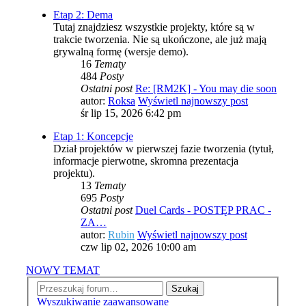
Etap 2: Dema
Tutaj znajdziesz wszystkie projekty, które są w
trakcie tworzenia. Nie są ukończone, ale już mają
grywalną formę (wersje demo).
16
Tematy
484
Posty
Ostatni post
Re: [RM2K] - You may die soon
autor:
Roksa
Wyświetl najnowszy post
śr lip 15, 2026 6:42 pm
Etap 1: Koncepcje
Dział projektów w pierwszej fazie tworzenia (tytuł,
informacje pierwotne, skromna prezentacja
projektu).
13
Tematy
695
Posty
Ostatni post
Duel Cards - POSTĘP PRAC -
ZA…
autor:
Rubin
Wyświetl najnowszy post
czw lip 02, 2026 10:00 am
NOWY TEMAT
Szukaj
Wyszukiwanie zaawansowane