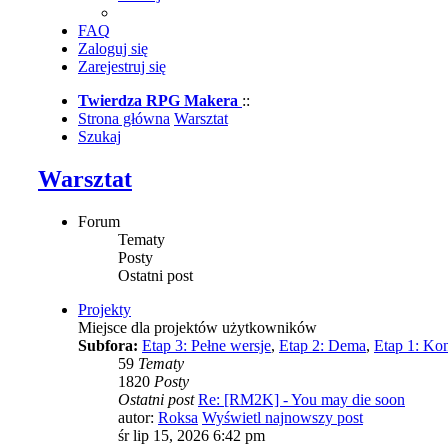
FAQ
Zaloguj się
Zarejestruj się
Twierdza RPG Makera
::
Strona główna
Warsztat
Szukaj
Warsztat
Forum
Tematy
Posty
Ostatni post
Projekty
Miejsce dla projektów użytkowników
Subfora:
Etap 3: Pełne wersje
,
Etap 2: Dema
,
Etap 1: Ko
59
Tematy
1820
Posty
Ostatni post
Re: [RM2K] - You may die soon
autor:
Roksa
Wyświetl najnowszy post
śr lip 15, 2026 6:42 pm