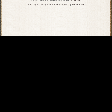
Polski pakiet językowy dostarcza
phpBB.pl
Zasady ochrony danych osobowych
|
Regulamin