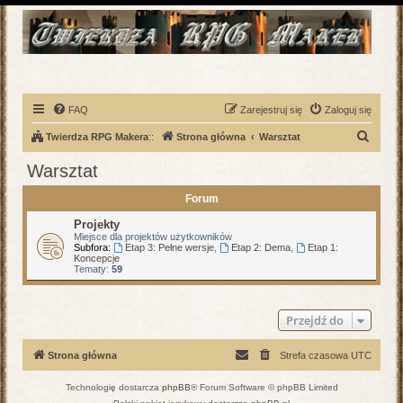
FAQ
Zarejestruj się
Zaloguj się
S
Twierdza RPG Makera
::
Strona główna
Warsztat
z
Warsztat
u
Forum
k
a
Projekty
Miejsce dla projektów użytkowników
j
Subfora:
Etap 3: Pełne wersje
,
Etap 2: Dema
,
Etap 1:
Koncepcje
Tematy:
59
Przejdź do
Strona główna
Strefa czasowa
UTC
Technologię dostarcza
phpBB
® Forum Software © phpBB Limited