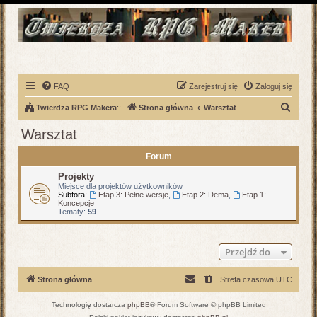
FAQ
Zarejestruj się
Zaloguj się
S
Twierdza RPG Makera
::
Strona główna
Warsztat
z
Warsztat
u
Forum
k
a
Projekty
Miejsce dla projektów użytkowników
j
Subfora:
Etap 3: Pełne wersje
,
Etap 2: Dema
,
Etap 1:
Koncepcje
Tematy:
59
Przejdź do
Strona główna
Strefa czasowa
UTC
Technologię dostarcza
phpBB
® Forum Software © phpBB Limited