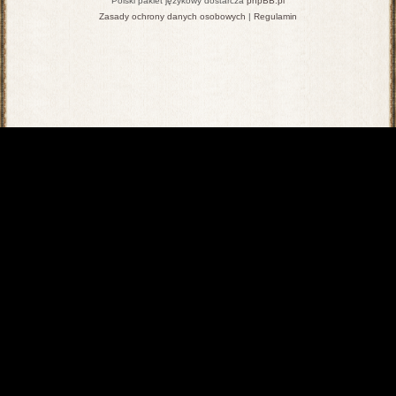
Polski pakiet językowy dostarcza
phpBB.pl
Zasady ochrony danych osobowych
|
Regulamin