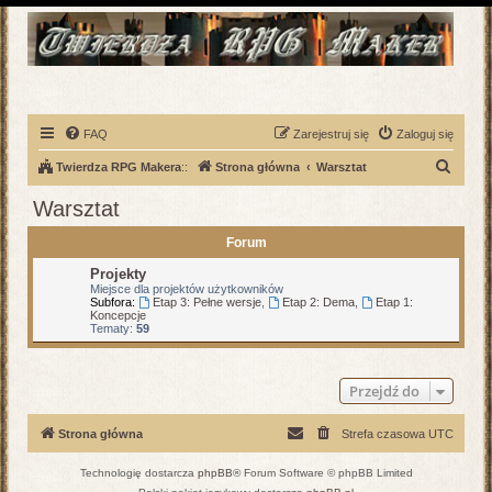
FAQ
Zarejestruj się
Zaloguj się
S
Twierdza RPG Makera
::
Strona główna
Warsztat
z
Warsztat
u
Forum
k
a
Projekty
Miejsce dla projektów użytkowników
j
Subfora:
Etap 3: Pełne wersje
,
Etap 2: Dema
,
Etap 1:
Koncepcje
Tematy:
59
Przejdź do
Strona główna
Strefa czasowa
UTC
Technologię dostarcza
phpBB
® Forum Software © phpBB Limited