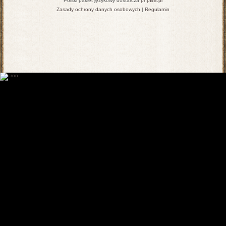
Polski pakiet językowy dostarcza
phpBB.pl
Zasady ochrony danych osobowych
|
Regulamin