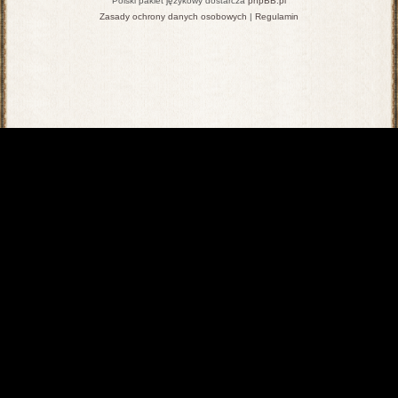
Polski pakiet językowy dostarcza
phpBB.pl
Zasady ochrony danych osobowych
|
Regulamin