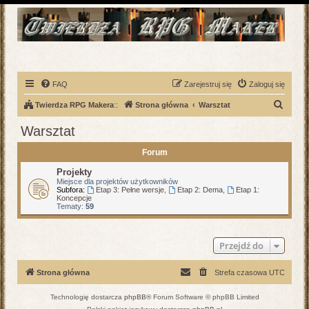
FAQ
Zarejestruj się
Zaloguj się
S
Twierdza RPG Makera
::
Strona główna
Warsztat
z
Warsztat
u
Forum
k
a
Projekty
Miejsce dla projektów użytkowników
j
Subfora:
Etap 3: Pełne wersje
,
Etap 2: Dema
,
Etap 1:
Koncepcje
Tematy:
59
Przejdź do
Strona główna
Strefa czasowa
UTC
Technologię dostarcza
phpBB
® Forum Software © phpBB Limited