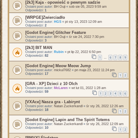
[2k3] Kaja - opowieść o pewnym sadzie
Ostatni post autor:
BH Ouji
«
sob sie 05, 2023 9:59 am
Odpowiedzi:
1
[WRPGE]Zwierciadło
Ostatni post autor:
HGS
«
pt sty 13, 2023 12:09 am
Odpowiedzi:
2
[Godot Engine] Glitcher Feature
Ostatni post autor:
BH Ouji
«
śr sie 24, 2022 7:30 pm
Odpowiedzi:
3
[2k3] BIT MAN
Ostatni post autor:
Rubin
«
pt lip 22, 2022 6:50 pm
Odpowiedzi:
82
1
6
7
8
9
…
[Godot Engine] Meow Meow Jump
Ostatni post autor:
mickul7682
«
pn maja 23, 2022 11:24 pm
Odpowiedzi:
17
1
2
[GRA - XP] Dzieci z 10 Olch
Ostatni post autor:
McLaren
«
wt lut 01, 2022 1:28 am
Odpowiedzi:
59
1
2
3
4
5
6
[VXAce] Nasza gra - Labirynt
Ostatni post autor:
Natan Zuckerkandl
«
śr sty 26, 2022 12:26 am
Odpowiedzi:
18
1
2
[Godot Engine] Lapin and The Spirit Totems
Ostatni post autor:
Natan Zuckerkandl
«
śr sty 26, 2022 12:09 am
Odpowiedzi:
10
1
2
[RMVX] Śledztwo