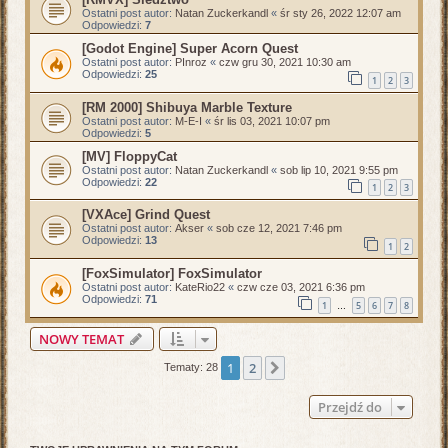
Ostatni post autor:
Natan Zuckerkandl
«
śr sty 26, 2022 12:07 am
Odpowiedzi:
7
[Godot Engine] Super Acorn Quest
Ostatni post autor:
PInroz
«
czw gru 30, 2021 10:30 am
Odpowiedzi:
25
1
2
3
[RM 2000] Shibuya Marble Texture
Ostatni post autor:
M-E-I
«
śr lis 03, 2021 10:07 pm
Odpowiedzi:
5
[MV] FloppyCat
Ostatni post autor:
Natan Zuckerkandl
«
sob lip 10, 2021 9:55 pm
Odpowiedzi:
22
1
2
3
[VXAce] Grind Quest
Ostatni post autor:
Akser
«
sob cze 12, 2021 7:46 pm
Odpowiedzi:
13
1
2
[FoxSimulator] FoxSimulator
Ostatni post autor:
KateRio22
«
czw cze 03, 2021 6:36 pm
Odpowiedzi:
71
1
5
6
7
8
…
NOWY TEMAT
1
2
Następna
Tematy: 28
Przejdź do