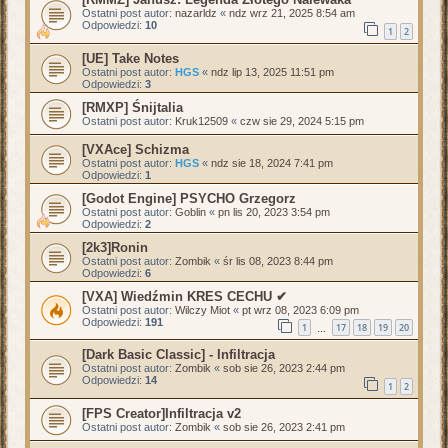
Ostatni post autor:
nazarldz
«
ndz wrz 21, 2025 8:54 am
Odpowiedzi:
10
1
2
[UE] Take Notes
Ostatni post autor:
HGS
«
ndz lip 13, 2025 11:51 pm
Odpowiedzi:
3
[RMXP] Śnijtalia
Ostatni post autor:
Kruk12509
«
czw sie 29, 2024 5:15 pm
[VXAce] Schizma
Ostatni post autor:
HGS
«
ndz sie 18, 2024 7:41 pm
Odpowiedzi:
1
[Godot Engine] PSYCHO Grzegorz
Ostatni post autor:
Goblin
«
pn lis 20, 2023 3:54 pm
Odpowiedzi:
2
[2k3]Ronin
Ostatni post autor:
Zombik
«
śr lis 08, 2023 8:44 pm
Odpowiedzi:
6
[VXA] Wiedźmin KRES CECHU ✔
Ostatni post autor:
Wilczy Miot
«
pt wrz 08, 2023 6:09 pm
Odpowiedzi:
191
1
17
18
19
20
…
[Dark Basic Classic] - Infiltracja
Ostatni post autor:
Zombik
«
sob sie 26, 2023 2:44 pm
Odpowiedzi:
14
1
2
[FPS Creator]Infiltracja v2
Ostatni post autor:
Zombik
«
sob sie 26, 2023 2:41 pm