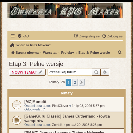
FAQ
Zarejestruj się
Zaloguj się
Twierdza RPG Makera
::
S
Strona główna
Warsztat
Projekty
Etap 3: Pełne wersje
z
Etap 3: Pełne wersje
u
Szukaj
Wyszukiwani
NOWY TEMAT
k
a
1
2
Następna
Tematy: 28
j
Tematy
[MZ]Monolit
Ostatni post autor:
PixelClover
«
śr lip 08, 2026 5:57 pm
Odpowiedzi:
7
[GameGuru Classic] James Cutherland - łowca
wampirów
Ostatni post autor:
Zombik
«
pn paź 20, 2025 8:23 pm
[RMMZ] Janusz: Legenda Złotego Nalewaka