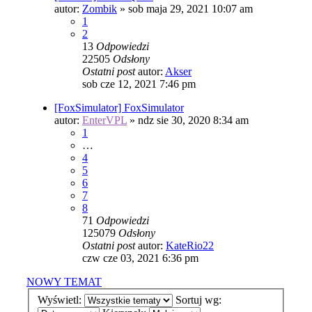
autor:
Zombik
»
sob maja 29, 2021 10:07 am
1
2
13
Odpowiedzi
22505
Odsłony
Ostatni post
autor:
Akser
sob cze 12, 2021 7:46 pm
[FoxSimulator] FoxSimulator
autor:
EnterVPL
»
ndz sie 30, 2020 8:34 am
1
…
4
5
6
7
8
71
Odpowiedzi
125079
Odsłony
Ostatni post
autor:
KateRio22
czw cze 03, 2021 6:36 pm
NOWY TEMAT
Wyświetl:
Sortuj wg: