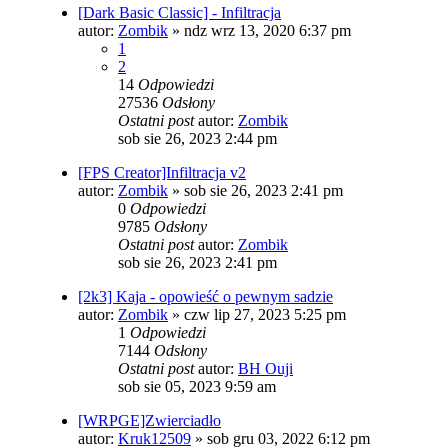
[Dark Basic Classic] - Infiltracja
autor:
Zombik
»
ndz wrz 13, 2020 6:37 pm
1
2
14
Odpowiedzi
27536
Odsłony
Ostatni post
autor:
Zombik
sob sie 26, 2023 2:44 pm
[FPS Creator]Infiltracja v2
autor:
Zombik
»
sob sie 26, 2023 2:41 pm
0
Odpowiedzi
9785
Odsłony
Ostatni post
autor:
Zombik
sob sie 26, 2023 2:41 pm
[2k3] Kaja - opowieść o pewnym sadzie
autor:
Zombik
»
czw lip 27, 2023 5:25 pm
1
Odpowiedzi
7144
Odsłony
Ostatni post
autor:
BH Ouji
sob sie 05, 2023 9:59 am
[WRPGE]Zwierciadło
autor:
Kruk12509
»
sob gru 03, 2022 6:12 pm