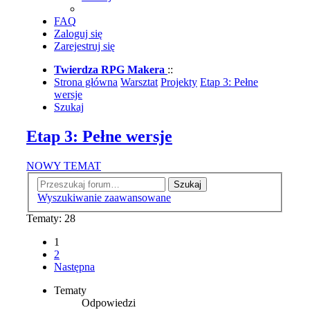
FAQ
Zaloguj się
Zarejestruj się
Twierdza RPG Makera
::
Strona główna
Warsztat
Projekty
Etap 3: Pełne
wersje
Szukaj
Etap 3: Pełne wersje
NOWY TEMAT
Szukaj
Wyszukiwanie zaawansowane
Tematy: 28
1
2
Następna
Tematy
Odpowiedzi