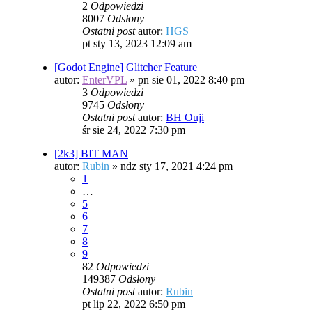
2
Odpowiedzi
8007
Odsłony
Ostatni post
autor:
HGS
pt sty 13, 2023 12:09 am
[Godot Engine] Glitcher Feature
autor:
EnterVPL
»
pn sie 01, 2022 8:40 pm
3
Odpowiedzi
9745
Odsłony
Ostatni post
autor:
BH Ouji
śr sie 24, 2022 7:30 pm
[2k3] BIT MAN
autor:
Rubin
»
ndz sty 17, 2021 4:24 pm
1
…
5
6
7
8
9
82
Odpowiedzi
149387
Odsłony
Ostatni post
autor:
Rubin
pt lip 22, 2022 6:50 pm