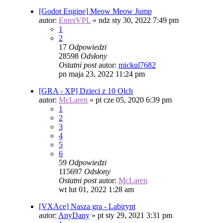
[Godot Engine] Meow Meow Jump
autor:
EnterVPL
»
ndz sty 30, 2022 7:49 pm
1
2
17
Odpowiedzi
28598
Odsłony
Ostatni post
autor:
mickul7682
pn maja 23, 2022 11:24 pm
[GRA - XP] Dzieci z 10 Olch
autor:
McLaren
»
pt cze 05, 2020 6:39 pm
1
2
3
4
5
6
59
Odpowiedzi
115697
Odsłony
Ostatni post
autor:
McLaren
wt lut 01, 2022 1:28 am
[VXAce] Nasza gra - Labirynt
autor:
AnyDany
»
pt sty 29, 2021 3:31 pm