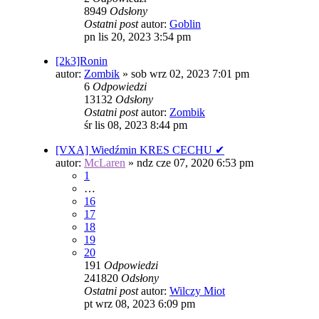
8949
Odsłony
Ostatni post
autor:
Goblin
pn lis 20, 2023 3:54 pm
[2k3]Ronin
autor:
Zombik
»
sob wrz 02, 2023 7:01 pm
6
Odpowiedzi
13132
Odsłony
Ostatni post
autor:
Zombik
śr lis 08, 2023 8:44 pm
[VXA] Wiedźmin KRES CECHU ✔
autor:
McLaren
»
ndz cze 07, 2020 6:53 pm
1
…
16
17
18
19
20
191
Odpowiedzi
241820
Odsłony
Ostatni post
autor:
Wilczy Miot
pt wrz 08, 2023 6:09 pm