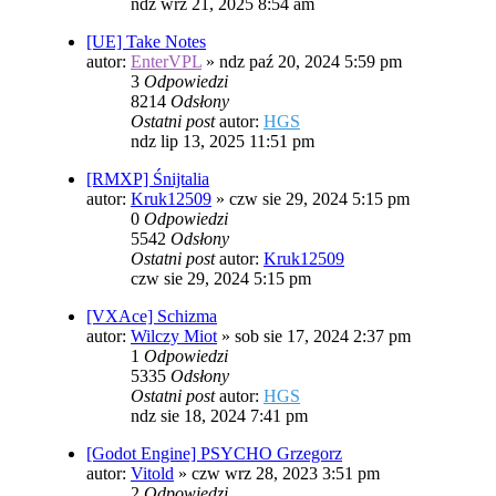
ndz wrz 21, 2025 8:54 am
[UE] Take Notes
autor:
EnterVPL
»
ndz paź 20, 2024 5:59 pm
3
Odpowiedzi
8214
Odsłony
Ostatni post
autor:
HGS
ndz lip 13, 2025 11:51 pm
[RMXP] Śnijtalia
autor:
Kruk12509
»
czw sie 29, 2024 5:15 pm
0
Odpowiedzi
5542
Odsłony
Ostatni post
autor:
Kruk12509
czw sie 29, 2024 5:15 pm
[VXAce] Schizma
autor:
Wilczy Miot
»
sob sie 17, 2024 2:37 pm
1
Odpowiedzi
5335
Odsłony
Ostatni post
autor:
HGS
ndz sie 18, 2024 7:41 pm
[Godot Engine] PSYCHO Grzegorz
autor:
Vitold
»
czw wrz 28, 2023 3:51 pm
2
Odpowiedzi