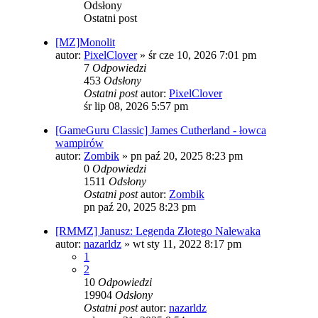
Odsłony
Ostatni post
[MZ]Monolit
autor:
PixelClover
»
śr cze 10, 2026 7:01 pm
7
Odpowiedzi
453
Odsłony
Ostatni post
autor:
PixelClover
śr lip 08, 2026 5:57 pm
[GameGuru Classic] James Cutherland - łowca
wampirów
autor:
Zombik
»
pn paź 20, 2025 8:23 pm
0
Odpowiedzi
1511
Odsłony
Ostatni post
autor:
Zombik
pn paź 20, 2025 8:23 pm
[RMMZ] Janusz: Legenda Złotego Nalewaka
autor:
nazarldz
»
wt sty 11, 2022 8:17 pm
1
2
10
Odpowiedzi
19904
Odsłony
Ostatni post
autor:
nazarldz