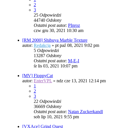
2
3
25
Odpowiedzi
44740
Odsłony
Ostatni post
autor:
PInroz
czw gru 30, 2021 10:30 am
[RM 2000] Shibuya Marble Texture
autor:
Redakcja
»
pt paź 08, 2021 9:02 pm
5
Odpowiedzi
13287
Odsłony
Ostatni post
autor:
M-E-I
śr lis 03, 2021 10:07 pm
[MV] FloppyCat
autor:
EnterVPL
»
ndz cze 13, 2021 12:14 pm
1
2
3
22
Odpowiedzi
36669
Odsłony
Ostatni post
autor:
Natan Zuckerkandl
sob lip 10, 2021 9:55 pm
[VXAce] Grind Quest