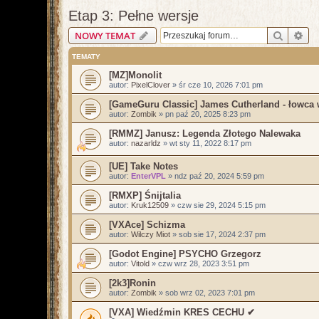
Etap 3: Pełne wersje
Szukaj
Wy
NOWY TEMAT
TEMATY
[MZ]Monolit
autor:
PixelClover
»
śr cze 10, 2026 7:01 pm
[GameGuru Classic] James Cutherland - łowca
autor:
Zombik
»
pn paź 20, 2025 8:23 pm
[RMMZ] Janusz: Legenda Złotego Nalewaka
autor:
nazarldz
»
wt sty 11, 2022 8:17 pm
[UE] Take Notes
autor:
EnterVPL
»
ndz paź 20, 2024 5:59 pm
[RMXP] Śnijtalia
autor:
Kruk12509
»
czw sie 29, 2024 5:15 pm
[VXAce] Schizma
autor:
Wilczy Miot
»
sob sie 17, 2024 2:37 pm
[Godot Engine] PSYCHO Grzegorz
autor:
Vitold
»
czw wrz 28, 2023 3:51 pm
[2k3]Ronin
autor:
Zombik
»
sob wrz 02, 2023 7:01 pm
[VXA] Wiedźmin KRES CECHU ✔