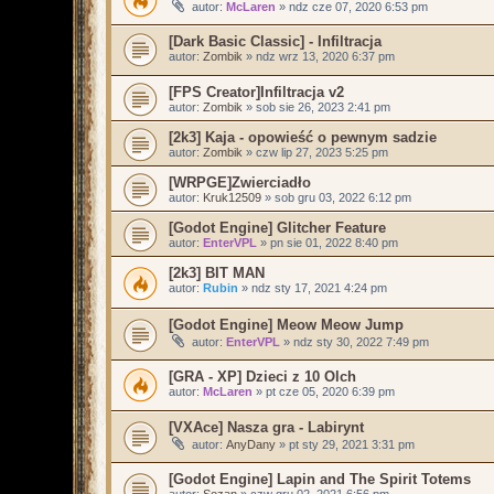
autor:
McLaren
»
ndz cze 07, 2020 6:53 pm
[Dark Basic Classic] - Infiltracja
autor:
Zombik
»
ndz wrz 13, 2020 6:37 pm
[FPS Creator]Infiltracja v2
autor:
Zombik
»
sob sie 26, 2023 2:41 pm
[2k3] Kaja - opowieść o pewnym sadzie
autor:
Zombik
»
czw lip 27, 2023 5:25 pm
[WRPGE]Zwierciadło
autor:
Kruk12509
»
sob gru 03, 2022 6:12 pm
[Godot Engine] Glitcher Feature
autor:
EnterVPL
»
pn sie 01, 2022 8:40 pm
[2k3] BIT MAN
autor:
Rubin
»
ndz sty 17, 2021 4:24 pm
[Godot Engine] Meow Meow Jump
autor:
EnterVPL
»
ndz sty 30, 2022 7:49 pm
[GRA - XP] Dzieci z 10 Olch
autor:
McLaren
»
pt cze 05, 2020 6:39 pm
[VXAce] Nasza gra - Labirynt
autor:
AnyDany
»
pt sty 29, 2021 3:31 pm
[Godot Engine] Lapin and The Spirit Totems
autor:
Sozan
»
czw gru 02, 2021 6:56 pm