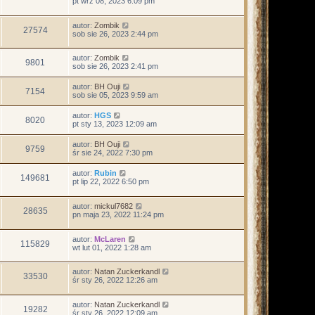
pt wrz 08, 2023 6:09 pm
autor:
Zombik
27574
sob sie 26, 2023 2:44 pm
autor:
Zombik
9801
sob sie 26, 2023 2:41 pm
autor:
BH Ouji
7154
sob sie 05, 2023 9:59 am
autor:
HGS
8020
pt sty 13, 2023 12:09 am
autor:
BH Ouji
9759
śr sie 24, 2022 7:30 pm
autor:
Rubin
149681
pt lip 22, 2022 6:50 pm
autor:
mickul7682
28635
pn maja 23, 2022 11:24 pm
autor:
McLaren
115829
wt lut 01, 2022 1:28 am
autor:
Natan Zuckerkandl
33530
śr sty 26, 2022 12:26 am
autor:
Natan Zuckerkandl
19282
śr sty 26, 2022 12:09 am