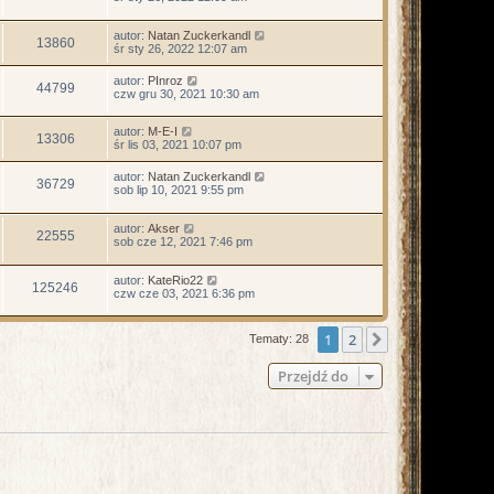
autor:
Natan Zuckerkandl
13860
śr sty 26, 2022 12:07 am
autor:
PInroz
44799
czw gru 30, 2021 10:30 am
autor:
M-E-I
13306
śr lis 03, 2021 10:07 pm
autor:
Natan Zuckerkandl
36729
sob lip 10, 2021 9:55 pm
autor:
Akser
22555
sob cze 12, 2021 7:46 pm
autor:
KateRio22
125246
czw cze 03, 2021 6:36 pm
1
2
Następna
Tematy: 28
Przejdź do