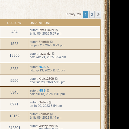
1
2
Następna
Tematy: 28
ODSŁONY
OSTATNI POST
autor:
PixelClover
484
śr lip 08, 2026 5:57 pm
autor:
Zombik
1528
pn paź 20, 2025 8:23 pm
autor:
nazarldz
19960
ndz wrz 21, 2025 8:54 am
autor:
HGS
8238
ndz lip 13, 2025 11:51 pm
autor:
Kruk12509
5556
czw sie 29, 2024 5:15 pm
autor:
HGS
5345
ndz sie 18, 2024 7:41 pm
autor:
Goblin
8971
pn lis 20, 2023 3:54 pm
autor:
Zombik
13162
śr lis 08, 2023 8:44 pm
autor:
Wilczy Miot
242301