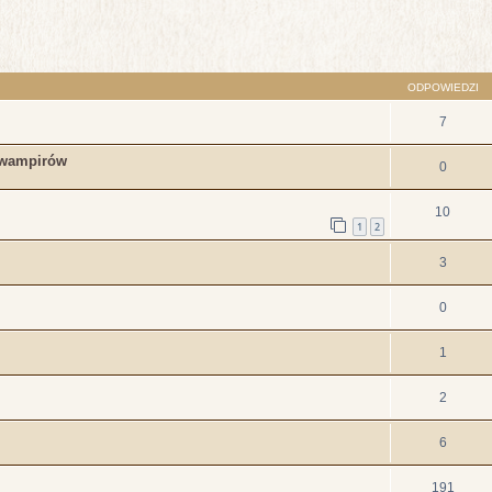
szukiwanie zaawansowane
ODPOWIEDZI
7
 wampirów
0
10
1
2
3
0
1
2
6
191