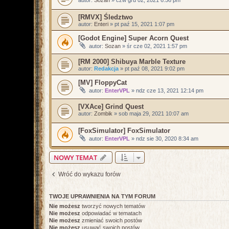
[RMVX] Śledztwo
autor:
Enteri
»
pt paź 15, 2021 1:07 pm
[Godot Engine] Super Acorn Quest
autor:
Sozan
»
śr cze 02, 2021 1:57 pm
[RM 2000] Shibuya Marble Texture
autor:
Redakcja
»
pt paź 08, 2021 9:02 pm
[MV] FloppyCat
autor:
EnterVPL
»
ndz cze 13, 2021 12:14 pm
[VXAce] Grind Quest
autor:
Zombik
»
sob maja 29, 2021 10:07 am
[FoxSimulator] FoxSimulator
autor:
EnterVPL
»
ndz sie 30, 2020 8:34 am
NOWY TEMAT
Wróć do wykazu forów
TWOJE UPRAWNIENIA NA TYM FORUM
Nie możesz
tworzyć nowych tematów
Nie możesz
odpowiadać w tematach
Nie możesz
zmieniać swoich postów
Nie możesz
usuwać swoich postów