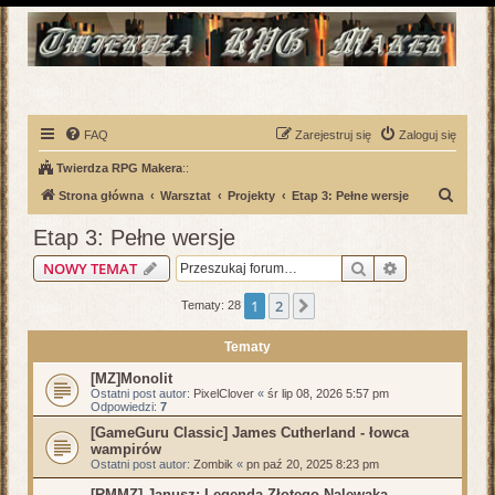
FAQ
Zarejestruj się
Zaloguj się
Twierdza RPG Makera
::
S
Strona główna
Warsztat
Projekty
Etap 3: Pełne wersje
z
Etap 3: Pełne wersje
u
Szukaj
Wyszukiwani
NOWY TEMAT
k
a
1
2
Następna
Tematy: 28
j
Tematy
[MZ]Monolit
Ostatni post autor:
PixelClover
«
śr lip 08, 2026 5:57 pm
Odpowiedzi:
7
[GameGuru Classic] James Cutherland - łowca
wampirów
Ostatni post autor:
Zombik
«
pn paź 20, 2025 8:23 pm
[RMMZ] Janusz: Legenda Złotego Nalewaka