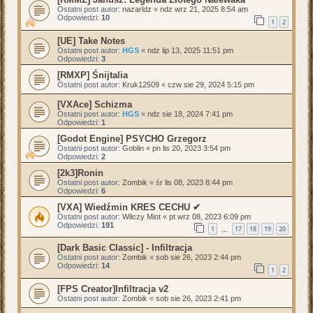
Ostatni post autor:
nazarldz
«
ndz wrz 21, 2025 8:54 am
Odpowiedzi:
10
1
2
[UE] Take Notes
Ostatni post autor:
HGS
«
ndz lip 13, 2025 11:51 pm
Odpowiedzi:
3
[RMXP] Śnijtalia
Ostatni post autor:
Kruk12509
«
czw sie 29, 2024 5:15 pm
[VXAce] Schizma
Ostatni post autor:
HGS
«
ndz sie 18, 2024 7:41 pm
Odpowiedzi:
1
[Godot Engine] PSYCHO Grzegorz
Ostatni post autor:
Goblin
«
pn lis 20, 2023 3:54 pm
Odpowiedzi:
2
[2k3]Ronin
Ostatni post autor:
Zombik
«
śr lis 08, 2023 8:44 pm
Odpowiedzi:
6
[VXA] Wiedźmin KRES CECHU ✔
Ostatni post autor:
Wilczy Miot
«
pt wrz 08, 2023 6:09 pm
Odpowiedzi:
191
1
17
18
19
20
…
[Dark Basic Classic] - Infiltracja
Ostatni post autor:
Zombik
«
sob sie 26, 2023 2:44 pm
Odpowiedzi:
14
1
2
[FPS Creator]Infiltracja v2
Ostatni post autor:
Zombik
«
sob sie 26, 2023 2:41 pm