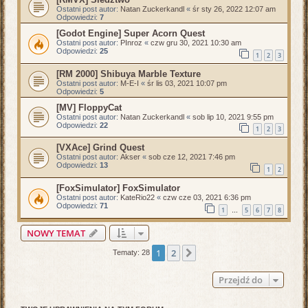
Ostatni post autor:
Natan Zuckerkandl
«
śr sty 26, 2022 12:07 am
Odpowiedzi:
7
[Godot Engine] Super Acorn Quest
Ostatni post autor:
PInroz
«
czw gru 30, 2021 10:30 am
Odpowiedzi:
25
1
2
3
[RM 2000] Shibuya Marble Texture
Ostatni post autor:
M-E-I
«
śr lis 03, 2021 10:07 pm
Odpowiedzi:
5
[MV] FloppyCat
Ostatni post autor:
Natan Zuckerkandl
«
sob lip 10, 2021 9:55 pm
Odpowiedzi:
22
1
2
3
[VXAce] Grind Quest
Ostatni post autor:
Akser
«
sob cze 12, 2021 7:46 pm
Odpowiedzi:
13
1
2
[FoxSimulator] FoxSimulator
Ostatni post autor:
KateRio22
«
czw cze 03, 2021 6:36 pm
Odpowiedzi:
71
1
5
6
7
8
…
NOWY TEMAT
1
2
Następna
Tematy: 28
Przejdź do