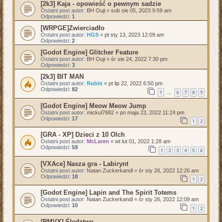
[2k3] Kaja - opowieść o pewnym sadzie
Ostatni post autor:
BH Ouji
«
sob sie 05, 2023 9:59 am
Odpowiedzi:
1
[WRPGE]Zwierciadło
Ostatni post autor:
HGS
«
pt sty 13, 2023 12:09 am
Odpowiedzi:
2
[Godot Engine] Glitcher Feature
Ostatni post autor:
BH Ouji
«
śr sie 24, 2022 7:30 pm
Odpowiedzi:
3
[2k3] BIT MAN
Ostatni post autor:
Rubin
«
pt lip 22, 2022 6:50 pm
Odpowiedzi:
82
1
6
7
8
9
…
[Godot Engine] Meow Meow Jump
Ostatni post autor:
mickul7682
«
pn maja 23, 2022 11:24 pm
Odpowiedzi:
17
1
2
[GRA - XP] Dzieci z 10 Olch
Ostatni post autor:
McLaren
«
wt lut 01, 2022 1:28 am
Odpowiedzi:
59
1
2
3
4
5
6
[VXAce] Nasza gra - Labirynt
Ostatni post autor:
Natan Zuckerkandl
«
śr sty 26, 2022 12:26 am
Odpowiedzi:
18
1
2
[Godot Engine] Lapin and The Spirit Totems
Ostatni post autor:
Natan Zuckerkandl
«
śr sty 26, 2022 12:09 am
Odpowiedzi:
10
1
2
[RMVX] Śledztwo