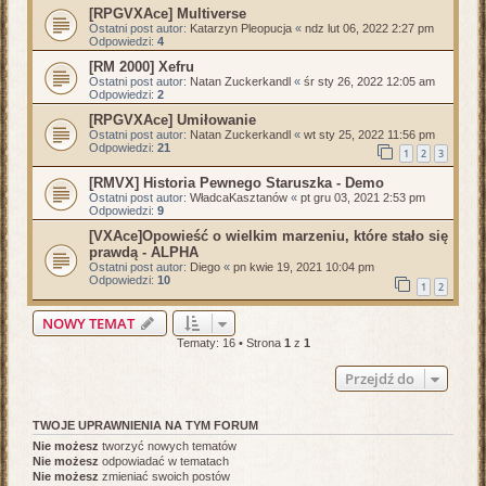
[RPGVXAce] Multiverse
Ostatni post autor:
Katarzyn Pleopucja
«
ndz lut 06, 2022 2:27 pm
Odpowiedzi:
4
[RM 2000] Xefru
Ostatni post autor:
Natan Zuckerkandl
«
śr sty 26, 2022 12:05 am
Odpowiedzi:
2
[RPGVXAce] Umiłowanie
Ostatni post autor:
Natan Zuckerkandl
«
wt sty 25, 2022 11:56 pm
Odpowiedzi:
21
1
2
3
[RMVX] Historia Pewnego Staruszka - Demo
Ostatni post autor:
WładcaKasztanów
«
pt gru 03, 2021 2:53 pm
Odpowiedzi:
9
[VXAce]Opowieść o wielkim marzeniu, które stało się
prawdą - ALPHA
Ostatni post autor:
Diego
«
pn kwie 19, 2021 10:04 pm
Odpowiedzi:
10
1
2
NOWY TEMAT
Tematy: 16 • Strona
1
z
1
Przejdź do
TWOJE UPRAWNIENIA NA TYM FORUM
Nie możesz
tworzyć nowych tematów
Nie możesz
odpowiadać w tematach
Nie możesz
zmieniać swoich postów