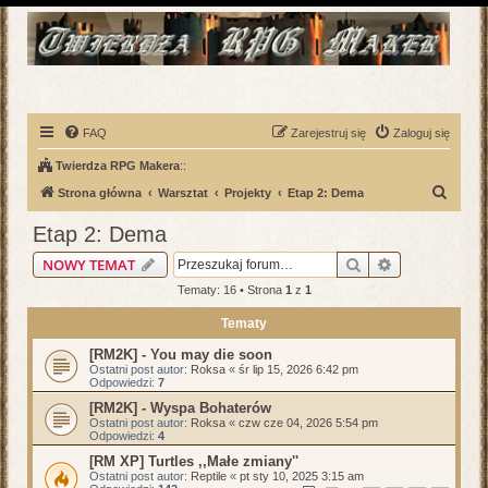
FAQ
Zarejestruj się
Zaloguj się
Twierdza RPG Makera
::
S
Strona główna
Warsztat
Projekty
Etap 2: Dema
z
Etap 2: Dema
u
Szukaj
Wyszukiwani
NOWY TEMAT
k
Tematy: 16 • Strona
1
z
1
a
Tematy
j
[RM2K] - You may die soon
Ostatni post autor:
Roksa
«
śr lip 15, 2026 6:42 pm
Odpowiedzi:
7
[RM2K] - Wyspa Bohaterów
Ostatni post autor:
Roksa
«
czw cze 04, 2026 5:54 pm
Odpowiedzi:
4
[RM XP] Turtles ,,Małe zmiany''
Ostatni post autor:
Reptile
«
pt sty 10, 2025 3:15 am