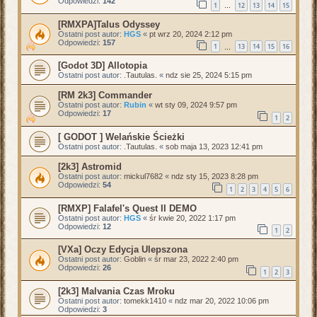
Odpowiedzi:
142
1
12
13
14
15
…
[RMXPA]Talus Odyssey
Ostatni post autor:
HGS
«
pt wrz 20, 2024 2:12 pm
Odpowiedzi:
157
1
13
14
15
16
…
[Godot 3D] Allotopia
Ostatni post autor:
.Tautulas.
«
ndz sie 25, 2024 5:15 pm
[RM 2k3] Commander
Ostatni post autor:
Rubin
«
wt sty 09, 2024 9:57 pm
Odpowiedzi:
17
1
2
[ GODOT ] Welańskie Ścieżki
Ostatni post autor:
.Tautulas.
«
sob maja 13, 2023 12:41 pm
[2k3] Astromid
Ostatni post autor:
mickul7682
«
ndz sty 15, 2023 8:28 pm
Odpowiedzi:
54
1
2
3
4
5
6
[RMXP] Falafel's Quest II DEMO
Ostatni post autor:
HGS
«
śr kwie 20, 2022 1:17 pm
Odpowiedzi:
12
1
2
[VXa] Oczy Edycja Ulepszona
Ostatni post autor:
Goblin
«
śr mar 23, 2022 2:40 pm
Odpowiedzi:
26
1
2
3
[2k3] Malvania Czas Mroku
Ostatni post autor:
tomekk1410
«
ndz mar 20, 2022 10:06 pm
Odpowiedzi:
3