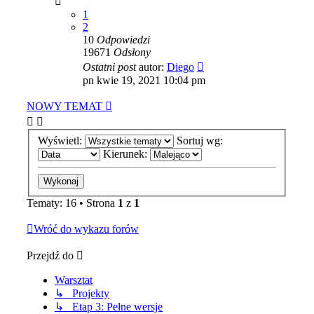
1
2
10
Odpowiedzi
19671
Odsłony
Ostatni post
autor:
Diego
pn kwie 19, 2021 10:04 pm
NOWY TEMAT
Wyświetl:
Sortuj wg:
Kierunek:
Tematy: 16 • Strona
1
z
1
Wróć do wykazu forów
Przejdź do
Warsztat
↳ Projekty
↳ Etap 3: Pełne wersje