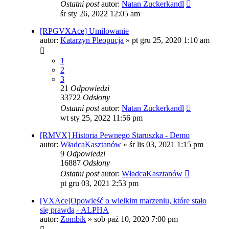
Ostatni post
autor:
Natan Zuckerkandl
śr sty 26, 2022 12:05 am
[RPGVXAce] Umiłowanie
autor:
Katarzyn Pleopucja
»
pt gru 25, 2020 1:10 am
1
2
3
21
Odpowiedzi
33722
Odsłony
Ostatni post
autor:
Natan Zuckerkandl
wt sty 25, 2022 11:56 pm
[RMVX] Historia Pewnego Staruszka - Demo
autor:
WładcaKasztanów
»
śr lis 03, 2021 1:15 pm
9
Odpowiedzi
16887
Odsłony
Ostatni post
autor:
WładcaKasztanów
pt gru 03, 2021 2:53 pm
[VXAce]Opowieść o wielkim marzeniu, które stało
się prawdą - ALPHA
autor:
Zombik
»
sob paź 10, 2020 7:00 pm