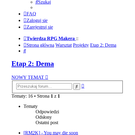
Szukaj
FAQ
Zaloguj się
Zarejestruj się
Twierdza RPG Makera
::
Strona główna
Warsztat
Projekty
Etap 2: Dema
Szukaj
Etap 2: Dema
NOWY TEMAT
Wyszukiwanie
Szukaj
zaawansowane
Tematy: 16 • Strona
1
z
1
Tematy
Odpowiedzi
Odsłony
Ostatni post
[RM2K] - You may die soon