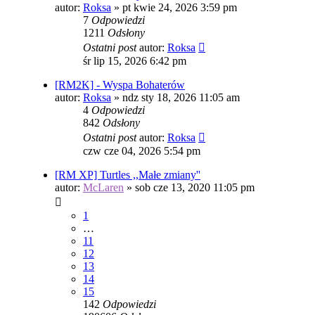
autor:
Roksa
»
pt kwie 24, 2026 3:59 pm
7
Odpowiedzi
1211
Odsłony
Ostatni post
autor:
Roksa
śr lip 15, 2026 6:42 pm
[RM2K] - Wyspa Bohaterów
autor:
Roksa
»
ndz sty 18, 2026 11:05 am
4
Odpowiedzi
842
Odsłony
Ostatni post
autor:
Roksa
czw cze 04, 2026 5:54 pm
[RM XP] Turtles ,,Małe zmiany''
autor:
McLaren
»
sob cze 13, 2020 11:05 pm
1
…
11
12
13
14
15
142
Odpowiedzi