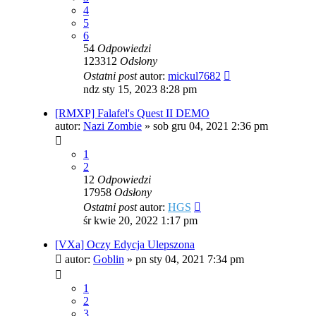
4
5
6
54
Odpowiedzi
123312
Odsłony
Ostatni post
autor:
mickul7682
ndz sty 15, 2023 8:28 pm
[RMXP] Falafel's Quest II DEMO
autor:
Nazi Zombie
»
sob gru 04, 2021 2:36 pm
1
2
12
Odpowiedzi
17958
Odsłony
Ostatni post
autor:
HGS
śr kwie 20, 2022 1:17 pm
[VXa] Oczy Edycja Ulepszona
autor:
Goblin
»
pn sty 04, 2021 7:34 pm
1
2
3