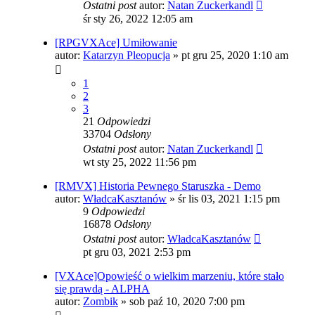
Ostatni post
autor:
Natan Zuckerkandl
śr sty 26, 2022 12:05 am
[RPGVXAce] Umiłowanie
autor:
Katarzyn Pleopucja
»
pt gru 25, 2020 1:10 am
1
2
3
21
Odpowiedzi
33704
Odsłony
Ostatni post
autor:
Natan Zuckerkandl
wt sty 25, 2022 11:56 pm
[RMVX] Historia Pewnego Staruszka - Demo
autor:
WładcaKasztanów
»
śr lis 03, 2021 1:15 pm
9
Odpowiedzi
16878
Odsłony
Ostatni post
autor:
WładcaKasztanów
pt gru 03, 2021 2:53 pm
[VXAce]Opowieść o wielkim marzeniu, które stało
się prawdą - ALPHA
autor:
Zombik
»
sob paź 10, 2020 7:00 pm