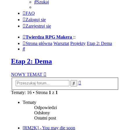
Szukaj
FAQ
Zaloguj się
Zarejestruj się
Twierdza RPG Makera
::
Strona główna
Warsztat
Projekty
Etap 2: Dema
Szukaj
Etap 2: Dema
NOWY TEMAT
Wyszukiwanie
Szukaj
zaawansowane
Tematy: 16 • Strona
1
z
1
Tematy
Odpowiedzi
Odsłony
Ostatni post
[RM2K] - You may die soon