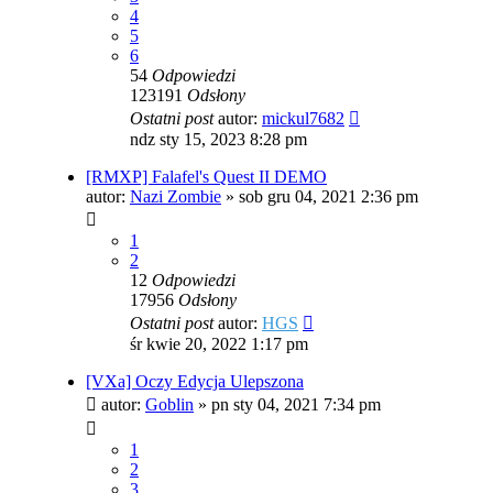
4
5
6
54
Odpowiedzi
123191
Odsłony
Ostatni post
autor:
mickul7682
ndz sty 15, 2023 8:28 pm
[RMXP] Falafel's Quest II DEMO
autor:
Nazi Zombie
»
sob gru 04, 2021 2:36 pm
1
2
12
Odpowiedzi
17956
Odsłony
Ostatni post
autor:
HGS
śr kwie 20, 2022 1:17 pm
[VXa] Oczy Edycja Ulepszona
autor:
Goblin
»
pn sty 04, 2021 7:34 pm
1
2
3