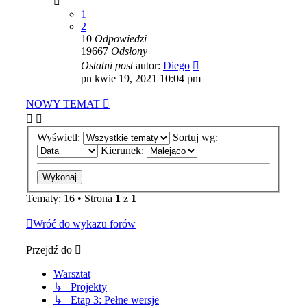
1
2
10
Odpowiedzi
19667
Odsłony
Ostatni post
autor:
Diego
pn kwie 19, 2021 10:04 pm
NOWY TEMAT
Wyświetl:
Sortuj wg:
Kierunek:
Tematy: 16 • Strona
1
z
1
Wróć do wykazu forów
Przejdź do
Warsztat
↳ Projekty
↳ Etap 3: Pełne wersje