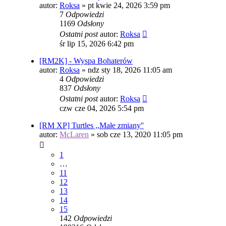
autor:
Roksa
»
pt kwie 24, 2026 3:59 pm
7
Odpowiedzi
1169
Odsłony
Ostatni post
autor:
Roksa
śr lip 15, 2026 6:42 pm
[RM2K] - Wyspa Bohaterów
autor:
Roksa
»
ndz sty 18, 2026 11:05 am
4
Odpowiedzi
837
Odsłony
Ostatni post
autor:
Roksa
czw cze 04, 2026 5:54 pm
[RM XP] Turtles ,,Małe zmiany''
autor:
McLaren
»
sob cze 13, 2020 11:05 pm
1
…
11
12
13
14
15
142
Odpowiedzi