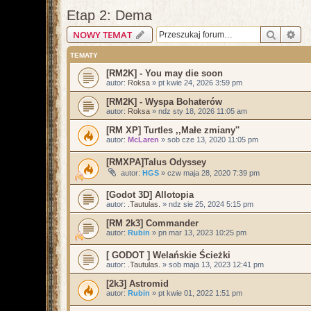
Etap 2: Dema
Szukaj
Wy
NOWY TEMAT
TEMATY
[RM2K] - You may die soon
autor:
Roksa
»
pt kwie 24, 2026 3:59 pm
[RM2K] - Wyspa Bohaterów
autor:
Roksa
»
ndz sty 18, 2026 11:05 am
[RM XP] Turtles ,,Małe zmiany''
autor:
McLaren
»
sob cze 13, 2020 11:05 pm
[RMXPA]Talus Odyssey
autor:
HGS
»
czw maja 28, 2020 7:39 pm
[Godot 3D] Allotopia
autor:
.Tautulas.
»
ndz sie 25, 2024 5:15 pm
[RM 2k3] Commander
autor:
Rubin
»
pn mar 13, 2023 10:25 pm
[ GODOT ] Welańskie Ścieżki
autor:
.Tautulas.
»
sob maja 13, 2023 12:41 pm
[2k3] Astromid
autor:
Rubin
»
pt kwie 01, 2022 1:51 pm