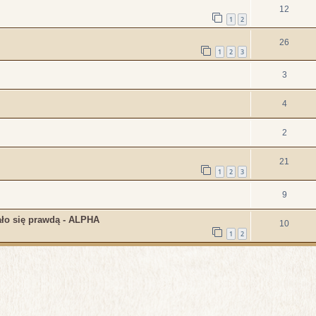
12
1
2
26
1
2
3
3
4
2
21
1
2
3
9
ało się prawdą - ALPHA
10
1
2