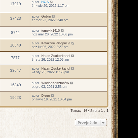
autor:
HGS
17919
śr kwie 20, 2022 1:17 pm
autor:
Goblin
37423
śr mar 23, 2022 2:40 pm
autor:
tomekk1410
8744
ndz mar 20, 2022 10:06 pm
autor:
Katarzyn Pleopucja
10340
ndz lut 06, 2022 2:27 pm
autor:
Natan Zuckerkandl
7877
śr sty 26, 2022 12:05 am
autor:
Natan Zuckerkandl
33647
wt sty 25, 2022 11:56 pm
autor:
WładcaKasztanów
16849
pt gru 03, 2021 2:53 pm
autor:
Diego
19623
pn kwie 19, 2021 10:04 pm
Tematy: 16 • Strona
1
z
1
Przejdź do