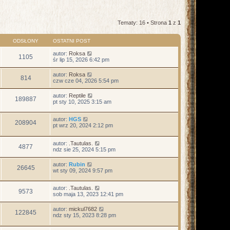
Tematy: 16 • Strona
1
z
1
ODSŁONY
OSTATNI POST
autor:
Roksa
1105
śr lip 15, 2026 6:42 pm
autor:
Roksa
814
czw cze 04, 2026 5:54 pm
autor:
Reptile
189887
pt sty 10, 2025 3:15 am
autor:
HGS
208904
pt wrz 20, 2024 2:12 pm
autor:
.Tautulas.
4877
ndz sie 25, 2024 5:15 pm
autor:
Rubin
26645
wt sty 09, 2024 9:57 pm
autor:
.Tautulas.
9573
sob maja 13, 2023 12:41 pm
autor:
mickul7682
122845
ndz sty 15, 2023 8:28 pm