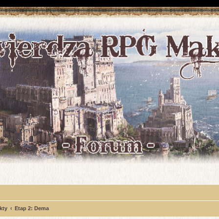
kty
Etap 2: Dema