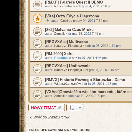
[RMXP] Falafel's Quest II DEMO
autor:
Nazi Zombie
»
sob gru 04, 2021 2:36 pm
[VXa] Oczy Edycja Ulepszona
autor:
Goblin
»
pn sty 04, 2021 7:34 pm
[2k3] Malvania Czas Mroku
autor:
Zombik
»
śr mar 16, 2022 7:49 pm
[RPGVXAce] Multiverse
autor:
Katarzyn Pleopucja
»
sob lut 05, 2022 1:19 pm
[RM 2000] Xefru
autor:
Redakcja
»
ndz lis 07, 2021 4:08 pm
[RPGVXAce] Umiłowanie
autor:
Katarzyn Pleopucja
»
pt gru 25, 2020 1:10 am
[RMVX] Historia Pewnego Staruszka - Demo
autor:
WładcaKasztanów
»
śr lis 03, 2021 1:15 pm
[VXAce]Opowieść o wielkim marzeniu, które st
autor:
Zombik
»
sob paź 10, 2020 7:00 pm
NOWY TEMAT
Wróć do wykazu forów
TWOJE UPRAWNIENIA NA TYM FORUM