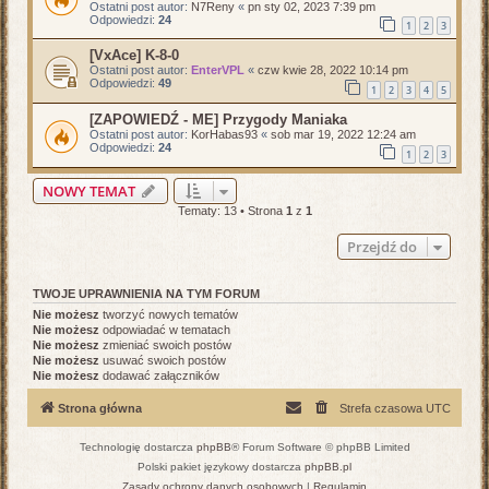
Ostatni post autor:
N7Reny
«
pn sty 02, 2023 7:39 pm
Odpowiedzi:
24
1
2
3
[VxAce] K-8-0
Ostatni post autor:
EnterVPL
«
czw kwie 28, 2022 10:14 pm
Odpowiedzi:
49
1
2
3
4
5
[ZAPOWIEDŹ - ME] Przygody Maniaka
Ostatni post autor:
KorHabas93
«
sob mar 19, 2022 12:24 am
Odpowiedzi:
24
1
2
3
NOWY TEMAT
Tematy: 13 • Strona
1
z
1
Przejdź do
TWOJE UPRAWNIENIA NA TYM FORUM
Nie możesz
tworzyć nowych tematów
Nie możesz
odpowiadać w tematach
Nie możesz
zmieniać swoich postów
Nie możesz
usuwać swoich postów
Nie możesz
dodawać załączników
Strona główna
Strefa czasowa
UTC
Technologię dostarcza
phpBB
® Forum Software © phpBB Limited
Polski pakiet językowy dostarcza
phpBB.pl
Zasady ochrony danych osobowych
|
Regulamin