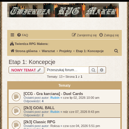
FAQ
Zarejestruj się
Zaloguj się
Twierdza RPG Makera
::
S
Strona główna
Warsztat
Projekty
Etap 1: Koncepcje
z
Etap 1: Koncepcje
u
Szukaj
Wyszukiwani
NOWY TEMAT
k
Tematy: 13 • Strona
1
z
1
a
Tematy
j
[CCG - Gra karciana] - Duel Cards
Ostatni post autor:
Rubin
«
czw lip 02, 2026 10:00 am
Odpowiedzi:
4
[2k3] GOAL BALL
Ostatni post autor:
Rubin
«
ndz cze 07, 2026 8:43 pm
Odpowiedzi:
2
[2k3] Classic RPG
Ostatni post autor:
Roksa
«
czw cze 04, 2026 5:51 pm