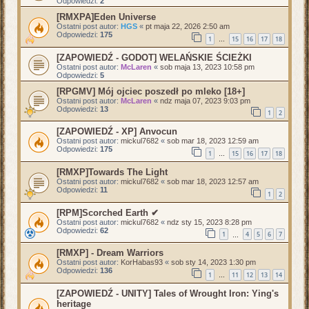
Odpowiedzi:
2
[RMXPA]Eden Universe
Ostatni post autor:
HGS
«
pt maja 22, 2026 2:50 am
Odpowiedzi:
175
1
15
16
17
18
…
[ZAPOWIEDŹ - GODOT] WELAŃSKIE ŚCIEŻKI
Ostatni post autor:
McLaren
«
sob maja 13, 2023 10:58 pm
Odpowiedzi:
5
[RPGMV] Mój ojciec poszedł po mleko [18+]
Ostatni post autor:
McLaren
«
ndz maja 07, 2023 9:03 pm
Odpowiedzi:
13
1
2
[ZAPOWIEDŹ - XP] Anvocun
Ostatni post autor:
mickul7682
«
sob mar 18, 2023 12:59 am
Odpowiedzi:
175
1
15
16
17
18
…
[RMXP]Towards The Light
Ostatni post autor:
mickul7682
«
sob mar 18, 2023 12:57 am
Odpowiedzi:
11
1
2
[RPM]Scorched Earth ✔
Ostatni post autor:
mickul7682
«
ndz sty 15, 2023 8:28 pm
Odpowiedzi:
62
1
4
5
6
7
…
[RMXP] - Dream Warriors
Ostatni post autor:
KorHabas93
«
sob sty 14, 2023 1:30 pm
Odpowiedzi:
136
1
11
12
13
14
…
[ZAPOWIEDŹ - UNITY] Tales of Wrought Iron: Ying's
heritage