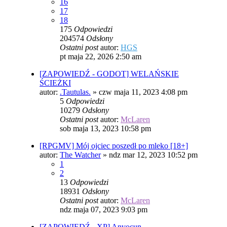
16
17
18
175
Odpowiedzi
204574
Odsłony
Ostatni post
autor:
HGS
pt maja 22, 2026 2:50 am
[ZAPOWIEDŹ - GODOT] WELAŃSKIE
ŚCIEŻKI
autor:
.Tautulas.
»
czw maja 11, 2023 4:08 pm
5
Odpowiedzi
10279
Odsłony
Ostatni post
autor:
McLaren
sob maja 13, 2023 10:58 pm
[RPGMV] Mój ojciec poszedł po mleko [18+]
autor:
The Watcher
»
ndz mar 12, 2023 10:52 pm
1
2
13
Odpowiedzi
18931
Odsłony
Ostatni post
autor:
McLaren
ndz maja 07, 2023 9:03 pm
[ZAPOWIEDŹ - XP] Anvocun