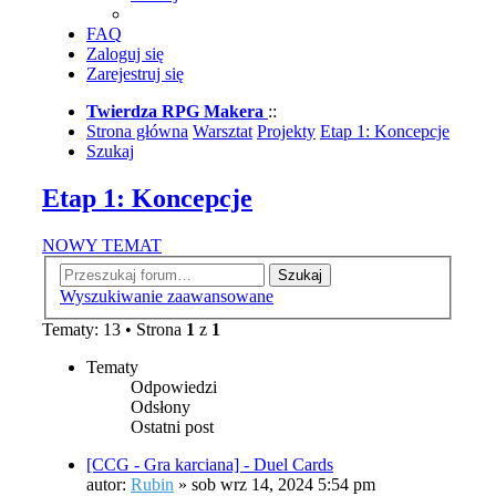
FAQ
Zaloguj się
Zarejestruj się
Twierdza RPG Makera
::
Strona główna
Warsztat
Projekty
Etap 1: Koncepcje
Szukaj
Etap 1: Koncepcje
NOWY TEMAT
Szukaj
Wyszukiwanie zaawansowane
Tematy: 13 • Strona
1
z
1
Tematy
Odpowiedzi
Odsłony
Ostatni post
[CCG - Gra karciana] - Duel Cards
autor:
Rubin
»
sob wrz 14, 2024 5:54 pm