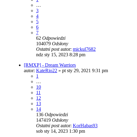
…
3
4
5
6
7
62
Odpowiedzi
104079
Odsłony
Ostatni post
autor:
mickul7682
ndz sty 15, 2023 8:28 pm
[RMXP] - Dream Warriors
autor:
KateRio22
»
pt sty 29, 2021 9:31 pm
1
…
10
11
12
13
14
136
Odpowiedzi
147419
Odsłony
Ostatni post
autor:
KorHabas93
sob sty 14, 2023 1:30 pm