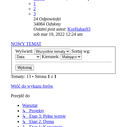
1
2
3
24
Odpowiedzi
34084
Odsłony
Ostatni post
autor:
KorHabas93
sob mar 19, 2022 12:24 am
NOWY TEMAT
Wyświetl:
Sortuj wg:
Kierunek:
Tematy: 13 • Strona
1
z
1
Wróć do wykazu forów
Przejdź do
Warsztat
↳ Projekty
↳ Etap 3: Pełne wersje
↳ Etap 2: Dema
↳ Etap 1: Koncepcje