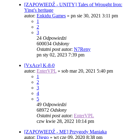
[ZAPOWIEDŹ - UNITY] Tales of Wrought Iron:
Ying's heritage
autor:
Enkidu Games
»
pn sie 30, 2021 3:11 pm
1
2
3
24
Odpowiedzi
600034
Odsłony
Ostatni post
autor:
N7Reny
pn sty 02, 2023 7:39 pm
[VxAce] K-8-0
autor:
EnterVPL
»
sob mar 20, 2021 5:40 pm
1
2
3
4
5
49
Odpowiedzi
68972
Odsłony
Ostatni post
autor:
EnterVPL
czw kwie 28, 2022 10:14 pm
[ZAPOWIEDŹ - ME] Przygody Maniaka
autor:
Diego
»
wt cze 09, 2020 8:38 pm