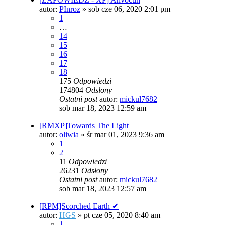
autor:
PInroz
»
sob cze 06, 2020 2:01 pm
1
…
14
15
16
17
18
175
Odpowiedzi
174804
Odsłony
Ostatni post
autor:
mickul7682
sob mar 18, 2023 12:59 am
[RMXP]Towards The Light
autor:
oliwia
»
śr mar 01, 2023 9:36 am
1
2
11
Odpowiedzi
26231
Odsłony
Ostatni post
autor:
mickul7682
sob mar 18, 2023 12:57 am
[RPM]Scorched Earth ✔
autor:
HGS
»
pt cze 05, 2020 8:40 am
1