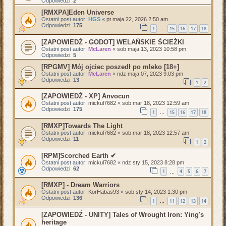
Odpowiedzi:
2
[RMXPA]Eden Universe
Ostatni post autor:
HGS
«
pt maja 22, 2026 2:50 am
Odpowiedzi:
175
1
15
16
17
18
…
[ZAPOWIEDŹ - GODOT] WELAŃSKIE ŚCIEŻKI
Ostatni post autor:
McLaren
«
sob maja 13, 2023 10:58 pm
Odpowiedzi:
5
[RPGMV] Mój ojciec poszedł po mleko [18+]
Ostatni post autor:
McLaren
«
ndz maja 07, 2023 9:03 pm
Odpowiedzi:
13
1
2
[ZAPOWIEDŹ - XP] Anvocun
Ostatni post autor:
mickul7682
«
sob mar 18, 2023 12:59 am
Odpowiedzi:
175
1
15
16
17
18
…
[RMXP]Towards The Light
Ostatni post autor:
mickul7682
«
sob mar 18, 2023 12:57 am
Odpowiedzi:
11
1
2
[RPM]Scorched Earth ✔
Ostatni post autor:
mickul7682
«
ndz sty 15, 2023 8:28 pm
Odpowiedzi:
62
1
4
5
6
7
…
[RMXP] - Dream Warriors
Ostatni post autor:
KorHabas93
«
sob sty 14, 2023 1:30 pm
Odpowiedzi:
136
1
11
12
13
14
…
[ZAPOWIEDŹ - UNITY] Tales of Wrought Iron: Ying's
heritage