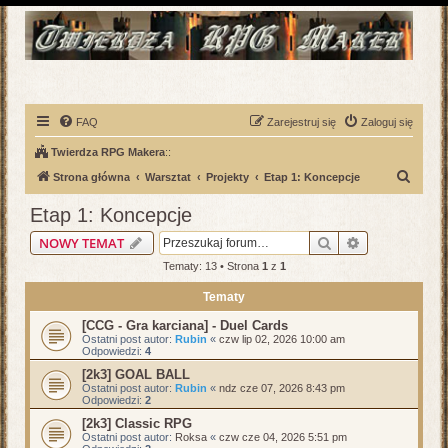
FAQ
Zarejestruj się
Zaloguj się
Twierdza RPG Makera
::
S
Strona główna
Warsztat
Projekty
Etap 1: Koncepcje
z
Etap 1: Koncepcje
u
Szukaj
Wyszukiwani
NOWY TEMAT
k
Tematy: 13 • Strona
1
z
1
a
Tematy
j
[CCG - Gra karciana] - Duel Cards
Ostatni post autor:
Rubin
«
czw lip 02, 2026 10:00 am
Odpowiedzi:
4
[2k3] GOAL BALL
Ostatni post autor:
Rubin
«
ndz cze 07, 2026 8:43 pm
Odpowiedzi:
2
[2k3] Classic RPG
Ostatni post autor:
Roksa
«
czw cze 04, 2026 5:51 pm