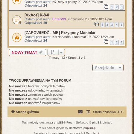
Ostatni post autor:
N7Reny
«
pn sty 02, 2023 7:39 pm
Odpowiedzi:
24
1
2
3
[VxAce] K-8-0
Ostatni post autor:
EnterVPL
«
czw kwie 28, 2022 10:14 pm
Odpowiedzi:
49
1
2
3
4
5
[ZAPOWIEDŹ - ME] Przygody Maniaka
Ostatni post autor:
KorHabas93
«
sob mar 19, 2022 12:24 am
Odpowiedzi:
24
1
2
3
NOWY TEMAT
Tematy: 13 • Strona
1
z
1
Przejdź do
TWOJE UPRAWNIENIA NA TYM FORUM
Nie możesz
tworzyć nowych tematów
Nie możesz
odpowiadać w tematach
Nie możesz
zmieniać swoich postów
Nie możesz
usuwać swoich postów
Nie możesz
dodawać załączników
Strona główna
Strefa czasowa
UTC
Technologię dostarcza
phpBB
® Forum Software © phpBB Limited
Polski pakiet językowy dostarcza
phpBB.pl
Zasady ochrony danych osobowych
|
Regulamin