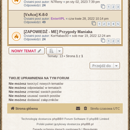
Ostatni post autor:
N7Reny
«
pn sty 02, 2023 7:39 pm
Odpowiedzi:
24
1
2
3
[VxAce] K-8-0
Ostatni post autor:
EnterVPL
«
czw kwie 28, 2022 10:14 pm
Odpowiedzi:
49
1
2
3
4
5
[ZAPOWIEDŹ - ME] Przygody Maniaka
Ostatni post autor:
KorHabas93
«
sob mar 19, 2022 12:24 am
Odpowiedzi:
24
1
2
3
NOWY TEMAT
Tematy: 13 • Strona
1
z
1
Przejdź do
TWOJE UPRAWNIENIA NA TYM FORUM
Nie możesz
tworzyć nowych tematów
Nie możesz
odpowiadać w tematach
Nie możesz
zmieniać swoich postów
Nie możesz
usuwać swoich postów
Nie możesz
dodawać załączników
Strona główna
Strefa czasowa
UTC
Technologię dostarcza
phpBB
® Forum Software © phpBB Limited
Polski pakiet językowy dostarcza
phpBB.pl
Zasady ochrony danych osobowych
|
Regulamin