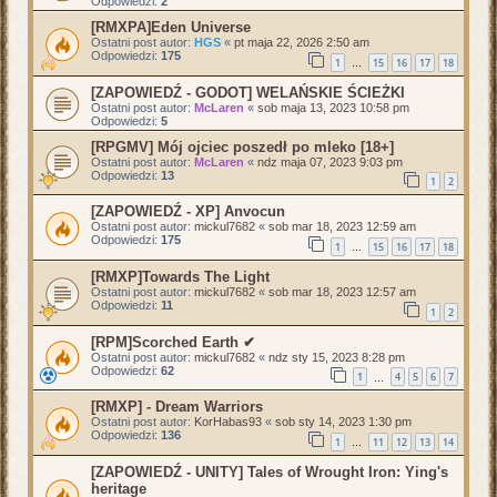
Odpowiedzi:
2
[RMXPA]Eden Universe
Ostatni post autor:
HGS
«
pt maja 22, 2026 2:50 am
Odpowiedzi:
175
1
15
16
17
18
…
[ZAPOWIEDŹ - GODOT] WELAŃSKIE ŚCIEŻKI
Ostatni post autor:
McLaren
«
sob maja 13, 2023 10:58 pm
Odpowiedzi:
5
[RPGMV] Mój ojciec poszedł po mleko [18+]
Ostatni post autor:
McLaren
«
ndz maja 07, 2023 9:03 pm
Odpowiedzi:
13
1
2
[ZAPOWIEDŹ - XP] Anvocun
Ostatni post autor:
mickul7682
«
sob mar 18, 2023 12:59 am
Odpowiedzi:
175
1
15
16
17
18
…
[RMXP]Towards The Light
Ostatni post autor:
mickul7682
«
sob mar 18, 2023 12:57 am
Odpowiedzi:
11
1
2
[RPM]Scorched Earth ✔
Ostatni post autor:
mickul7682
«
ndz sty 15, 2023 8:28 pm
Odpowiedzi:
62
1
4
5
6
7
…
[RMXP] - Dream Warriors
Ostatni post autor:
KorHabas93
«
sob sty 14, 2023 1:30 pm
Odpowiedzi:
136
1
11
12
13
14
…
[ZAPOWIEDŹ - UNITY] Tales of Wrought Iron: Ying's
heritage