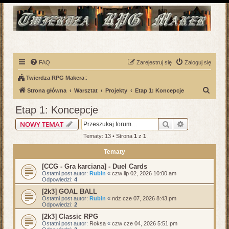
FAQ
Zarejestruj się
Zaloguj się
Twierdza RPG Makera
::
S
Strona główna
Warsztat
Projekty
Etap 1: Koncepcje
z
Etap 1: Koncepcje
u
Szukaj
Wyszukiwani
NOWY TEMAT
k
Tematy: 13 • Strona
1
z
1
a
Tematy
j
[CCG - Gra karciana] - Duel Cards
Ostatni post autor:
Rubin
«
czw lip 02, 2026 10:00 am
Odpowiedzi:
4
[2k3] GOAL BALL
Ostatni post autor:
Rubin
«
ndz cze 07, 2026 8:43 pm
Odpowiedzi:
2
[2k3] Classic RPG
Ostatni post autor:
Roksa
«
czw cze 04, 2026 5:51 pm